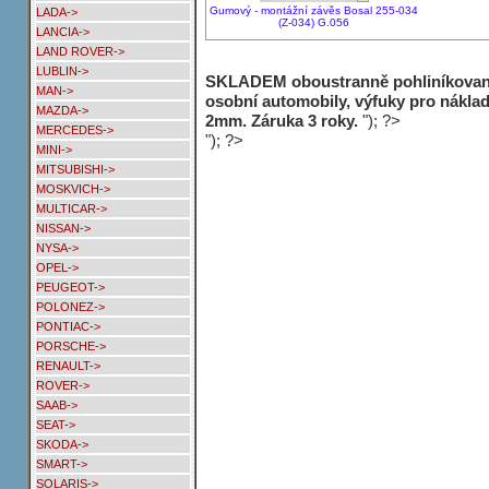
Gumový - montážní závěs Bosal 255-034
LADA->
(Z-034) G.056
LANCIA->
LAND ROVER->
LUBLIN->
SKLADEM oboustranně pohliníkované 
MAN->
osobní automobily, výfuky pro náklad
MAZDA->
2mm. Záruka 3 roky.
"); ?>
MERCEDES->
"); ?>
MINI->
MITSUBISHI->
MOSKVICH->
MULTICAR->
NISSAN->
NYSA->
OPEL->
PEUGEOT->
POLONEZ->
PONTIAC->
PORSCHE->
RENAULT->
ROVER->
SAAB->
SEAT->
SKODA->
SMART->
SOLARIS->