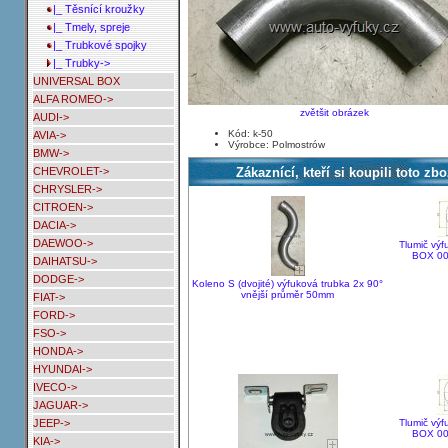
|_ Těsnící kroužky
|_ Tmely, spreje
|_ Trubkové spojky
|_ Trubky->
UNIVERSAL BOX
ALFA ROMEO->
zvětšit obrázek
AUDI->
Kód: k-50
AVIA->
Výrobce: Polmostrów
BMW->
Zákaznící, kteří si koupili toto zbo
CHEVROLET->
CHRYSLER->
CITROEN->
DACIA->
DAEWOO->
Tlumič vý
BOX 00
DAIHATSU->
DODGE->
Koleno S (dvojité) výfuková trubka 2x 90°
vnější průměr 50mm
FIAT->
FORD->
FSO->
HONDA->
HYUNDAI->
IVECO->
JAGUAR->
Tlumič vý
JEEP->
BOX 00
KIA->