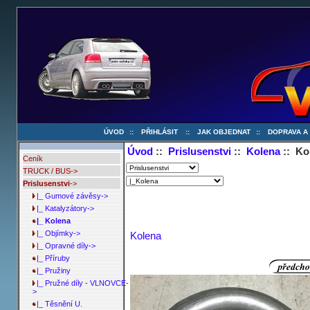
ÚVOD
::
PŘIHLÁSIT
::
JAK OBJEDNAT
::
DOPRAVA A
Úvod
::
Prislusenstvi
::
Kolena
:: Ko
Ceník
TRUCK / BUS->
Prislusenstvi
->
|_ Gumové závěsy->
|_ Katalyzátory->
|_ Kolena
|_ Objímky->
Kolena
|_ Opravné díly->
|_ Příruby
|_ Pružiny
|_ Pružné díly - VLNOVCE-
>
|_ Těsnění U.