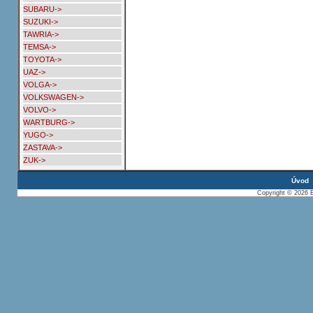
SUBARU->
SUZUKI->
TAWRIA->
TEMSA->
TOYOTA->
UAZ->
VOLGA->
VOLKSWAGEN->
VOLVO->
WARTBURG->
YUGO->
ZASTAVA->
ZUK->
Úvod
Copyright © 2026