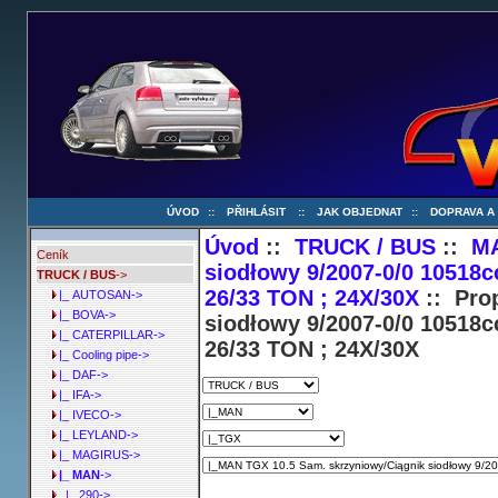
ÚVOD
::
PŘIHLÁSIT
::
JAK OBJEDNAT
::
DOPRAVA A
Úvod
::
TRUCK / BUS
::
M
Ceník
siodłowy 9/2007-0/0 10518
TRUCK / BUS
->
26/33 TON ; 24X/30X
:: Pro
|_ AUTOSAN->
|_ BOVA->
siodłowy 9/2007-0/0 10518
|_ CATERPILLAR->
26/33 TON ; 24X/30X
|_ Cooling pipe->
|_ DAF->
|_ IFA->
|_ IVECO->
|_ LEYLAND->
|_ MAGIRUS->
|_ MAN
->
|_ 290->