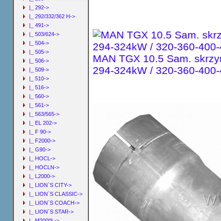
|_ 292->
|_ 292/332/362 H->
|_ 491->
|_ 503/624->
|_ 504->
|_ 505->
MAN TGX 10.5 Sam. skrzyn
|_ 506->
294-324kW / 320-360-400
|_ 509->
|_ 510->
|_ 516->
|_ 560->
|_ 561->
|_ 563/565->
|_ EL 202->
|_ F 90->
|_ F2000->
|_ G90->
|_ HOCL->
|_ HOCLN->
|_ L2000->
|_ LION`S CITY->
|_ LION`S CLASSIC->
|_ LION`S COACH->
|_ LION`S STAR->
|_ M2000L->