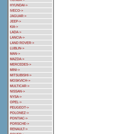
HYUNDAI->
IVECO->
JAGUAR->
JEEP->
KIA->
LADA->
LANCIA->
LAND ROVER->
LUBLIN->
MAN->
MAZDA->
MERCEDES->
MINI->
MITSUBISHI->
MOSKVICH->
MULTICAR->
NISSAN->
NYSA->
OPEL->
PEUGEOT->
POLONEZ->
PONTIAC->
PORSCHE->
RENAULT->