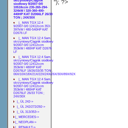
"); ?>
skrzyniowy/Ciągnik
siodłowy 9/2007-0/0
10518ccm 235-265-294-
324kW / 320-360-400-
440HP KAT D2066LF 26/33
TON ; 24X/30X
|_ MAN TGX 12.4
9/2007-0/0 12412ccm 353-
397kW / 480-540HP KAT
D2676 LF
|_ MAN TGX 12.4 Sam.
skrzyniowy/Ciągnik siodłowy
9/2007-0/0 12412ccm
353kW / 480HP KAT D2676
LF
|_ MAN TGX 12.4 Sam.
skrzyniowy/Ciągnik siodłowy
9/2007-0/0 12412ccm
353kW / 480HP KAT
D2676LF 18/26/33/35 TON ;
06X/10X/18X/21X/22X/24X/26X/30X/89X/92X
|_ MAN TGX 12.4 Sam.
skrzyniowy/Ciągnik siodłowy
9/2007-0/0 12412ccm
353kW / 480HP KAT
D2676LF 26/33 TON ;
24X/30X
|_ ÜL 242->
|_ ÜL 242/272/292->
|_ ÜL 313/353->
|_ MERCEDES->
|_ NEOPLAN->
|_ RENAULT->