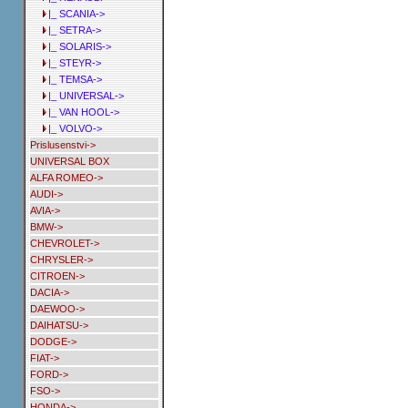
|_ SCANIA->
|_ SETRA->
|_ SOLARIS->
|_ STEYR->
|_ TEMSA->
|_ UNIVERSAL->
|_ VAN HOOL->
|_ VOLVO->
Prislusenstvi->
UNIVERSAL BOX
ALFA ROMEO->
AUDI->
AVIA->
BMW->
CHEVROLET->
CHRYSLER->
CITROEN->
DACIA->
DAEWOO->
DAIHATSU->
DODGE->
FIAT->
FORD->
FSO->
HONDA->