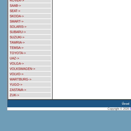
ROVER->
SAAB->
SEAT->
SKODA->
SMART->
SOLARIS->
SUBARU->
SUZUKI->
TAWRIA->
TEMSA->
TOYOTA->
UAZ->
VOLGA->
VOLKSWAGEN->
VOLVO->
WARTBURG->
YUGO->
ZASTAVA->
ZUK->
Úvod
Copyright © 2026