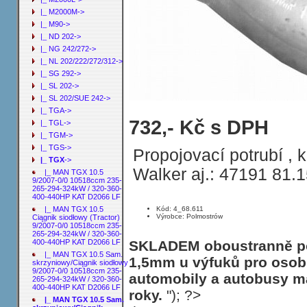
|_ M2000M->
|_ M90->
|_ ND 202->
|_ NG 242/272->
|_ NL 202/222/272/312->
|_ SG 292->
|_ SL 202->
|_ SL 202/SUE 242->
|_ TGA->
Propojovací potrubí MAN TGX 10.5 S
732,- Kč s DPH
|_ TGL->
320-360-400-440HP KAT D2066LF 26/
|_ TGM->
|_ TGS->
Propojovací potrubí , 
|_ TGX
->
Walker aj.: 47191 81.
|_ MAN TGX 10.5
9/2007-0/0 10518ccm 235-
265-294-324kW / 320-360-
400-440HP KAT D2066 LF
Kód: 4_68.611
|_ MAN TGX 10.5
Výrobce: Polmostrów
Ciągnik siodłowy (Tractor)
9/2007-0/0 10518ccm 235-
265-294-324kW / 320-360-
SKLADEM oboustranně poh
400-440HP KAT D2066 LF
|_ MAN TGX 10.5 Sam.
1,5mm u výfuků pro osobn
skrzyniowy/Ciągnik siodłowy
9/2007-0/0 10518ccm 235-
automobily a autobusy ma
265-294-324kW / 320-360-
400-440HP KAT D2066 LF
roky.
"); ?>
|_ MAN TGX 10.5 Sam.