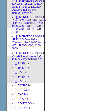
|_ MERCEDES 10-16 T
817 L/817 LS/1117 L/1117
LS/1317 L/1317 LS/1517
L/1120 L/112 0/0-0/0
5958ccm kW / HP
|_ MERCEDES 10-16 T
817/817 S-K 0/0-0/0 ccm kW
/ HP 817 - WB 3150, 3700,
4250, 4900 ; 817 S - WB
3150, 3700 ; 817 K - WB
3150
|_ MERCEDES 10-16 T
LF 1113 B Betoniarka
(Cement mixer) 0/0-0/0 ccm
kW / HP WB 3600, 4200,
4830
|_ MERCEDES 10-16 T
OF 1113 B/ OF 1313 / OF
1413 0/0-0/0 ccm kW / HP
|_ 17-18 T->
|_ 19-33 T->
|_ 3-5 T->
|_ 34-50 T->
|_ 6-9 T->
|_ ACTROS->
|_ ATEGO->
|_ AXOR->
|_ CITARO->
|_ CONECTO->
|_ ECONIC->