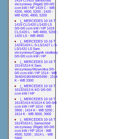
1419 C/1420 Samochód
skrzyniowy (Rigid) 0/0-0/0
ccm kW / HP 1419 C - WB
4200, 4800, 5200 ; 1420 -
WB 4200, 4800, 5200
|_ MERCEDES 10-16 T
1419 CL/1420 L/1420 LS
0/0-0/0 ccm kW / HP 1419
CL/1420 L - WB 4800, 5200 ;
1420 LS - WB 4800
|_ MERCEDES 10-16 T
1424/1424 L-S-LS/1427 L-S-
LS/1431 LS Sam.
skrzyniowy/Ciągnik siodłowy
0/0-0/0 ccm kW / HP
|_ MERCEDES 10-16 T
1514/1514 K Sam.
skrzyniowy/Wywrotka 0/0-
0/0 ccm kW / HP 1514 - WB
3640/4190/4840/5490 ; 1514
K - WB 3300
|_ MERCEDES 10-16 T
1613/1613 K-KO 0/0-0/0
ccm kW / HP
|_ MERCEDES 10-16 T
1614/1414 K/1614 K 0/0-0/0
ccm kW / HP 1614 - WB
3900 ; 1414 K - WB 3200 ;
1614 K - WB 3600, 3900
|_ MERCEDES 10-16 T
1614/1614 L Samochód
skrzyniowy (Rigid) 0/0-0/0
ccm kW / HP 1614 - WB
4500, 5200 ; 1614 L - WB
5900