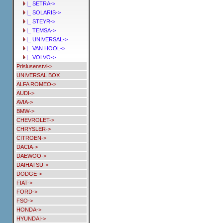
|_ SETRA->
|_ SOLARIS->
|_ STEYR->
|_ TEMSA->
|_ UNIVERSAL->
|_ VAN HOOL->
|_ VOLVO->
Prislusenstvi->
UNIVERSAL BOX
ALFA ROMEO->
AUDI->
AVIA->
BMW->
CHEVROLET->
CHRYSLER->
CITROEN->
DACIA->
DAEWOO->
DAIHATSU->
DODGE->
FIAT->
FORD->
FSO->
HONDA->
HYUNDAI->