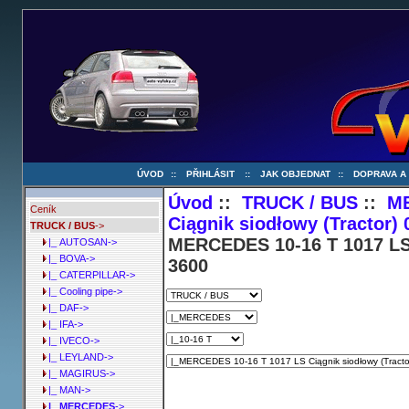
ÚVOD
::
PŘIHLÁSIT
::
JAK OBJEDNAT
::
DOPRAVA A
Úvod
::
TRUCK / BUS
::
M
Ceník
Ciągnik siodłowy (Tractor)
TRUCK / BUS
->
MERCEDES 10-16 T 1017 LS 
|_ AUTOSAN->
|_ BOVA->
3600
|_ CATERPILLAR->
|_ Cooling pipe->
|_ DAF->
|_ IFA->
|_ IVECO->
|_ LEYLAND->
|_ MAGIRUS->
|_ MAN->
|_ MERCEDES
->