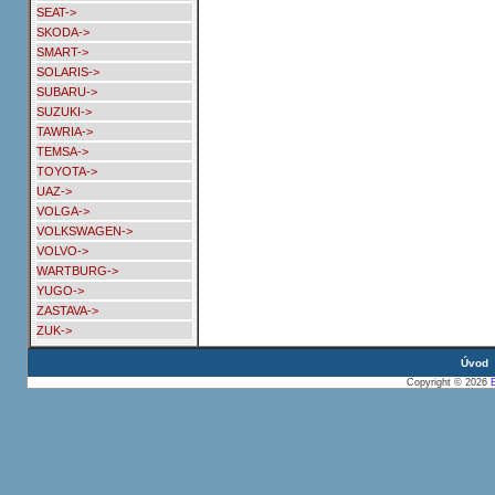
SEAT->
SKODA->
SMART->
SOLARIS->
SUBARU->
SUZUKI->
TAWRIA->
TEMSA->
TOYOTA->
UAZ->
VOLGA->
VOLKSWAGEN->
VOLVO->
WARTBURG->
YUGO->
ZASTAVA->
ZUK->
Úvod
Copyright © 2026