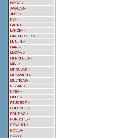
IVECO->
JAGUAR->
JEEP->
KIA->
LADA->
LANCIA->
LAND ROVER->
LUBLIN->
MAN->
MAZDA->
MERCEDES->
MINI->
MITSUBISHI->
MOSKVICH->
MULTICAR->
NISSAN->
NYSA->
OPEL->
PEUGEOT->
POLONEZ->
PONTIAC->
PORSCHE->
RENAULT->
ROVER->
SAAB->