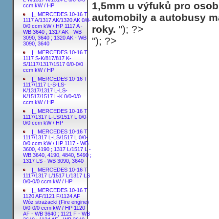
1,5mm u výfuků pro osobn
ccm kW / HP
|_ MERCEDES 10-16 T
automobily a autobusy ma
1117 A/1317 AK/1320 AK 0/0-
0/0 ccm kW / HP 1117 A -
roky.
"); ?>
WB 3640 ; 1317 AK - WB
3090, 3640 ; 1320 AK - WB
"); ?>
3090, 3640
|_ MERCEDES 10-16 T
1117 S-K/817/817 K-
S/1117/1317/1517 0/0-0/0
ccm kW / HP
|_ MERCEDES 10-16 T
1117/1117 L-S-LS-
K/1317/1317 L-LS-
K/1517/1517 L-K 0/0-0/0
ccm kW / HP
|_ MERCEDES 10-16 T
1117/1317 L-LS/1517 L 0/0-
0/0 ccm kW / HP
|_ MERCEDES 10-16 T
1117/1317 L-LS/1517 L 0/0-
0/0 ccm kW / HP 1117 - WB
3600, 4190 ; 1317 L/1517 L -
WB 3640, 4190, 4840, 5490 ;
1317 LS - WB 3090, 3640
|_ MERCEDES 10-16 T
1117/1317 L/1517 L/1317 LS
0/0-0/0 ccm kW / HP
|_ MERCEDES 10-16 T
1120 AF/1121 F/1124 AF
Wóz strażacki (Fire engine)
0/0-0/0 ccm kW / HP 1120
AF - WB 3640 ; 1121 F - WB