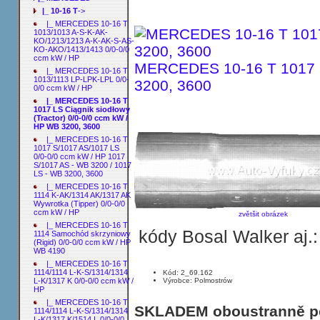
|_ 10-16 T
->
|_ MERCEDES 10-16 T
1013/1013 A-S-K-AK-
KO/1213/1213 A-K-AK-S-AS-
KO-AKO/1413/1413 0/0-0/0
ccm kW / HP
MERCEDES 10-16 T 1017 LS
|_ MERCEDES 10-16 T
1013/1113 LP-LPK-LPL 0/0-
3200, 3600
0/0 ccm kW / HP
|_ MERCEDES 10-16 T
1017 LS Ciągnik siodłowy
(Tractor) 0/0-0/0 ccm kW /
HP WB 3200, 3600
|_ MERCEDES 10-16 T
1017 S/1017 AS/1017 LS
0/0-0/0 ccm kW / HP 1017
S/1017 AS - WB 3200 / 1017
LS - WB 3200, 3600
|_ MERCEDES 10-16 T
1114 K-AK/1314 AK/1317 AK
Wywrotka (Tipper) 0/0-0/0
ccm kW / HP
zvětšit obrázek
|_ MERCEDES 10-16 T
kódy Bosal Walker aj.
1114 Samochód skrzyniowy
(Rigid) 0/0-0/0 ccm kW / HP
WB 4190
|_ MERCEDES 10-16 T
1114/1114 L-K-S/1314/1314
Kód: 2_69.162
Výrobce: Polmostrów
L-K/1317 K 0/0-0/0 ccm kW /
HP
|_ MERCEDES 10-16 T
SKLADEM oboustranně poh
1114/1114 L-K-S/1314/1314
L-K/1317 K/1514 L 0/0-0/0