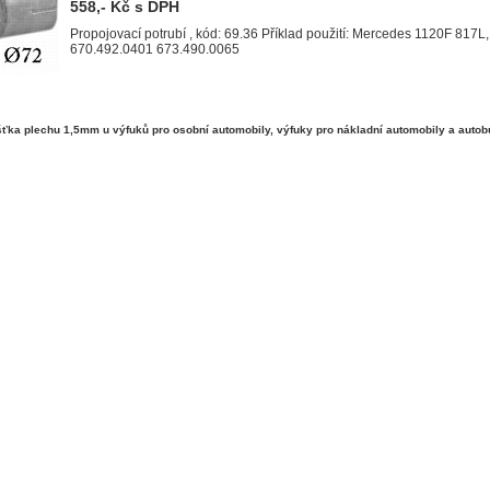
558,- Kč s DPH
Propojovací potrubí , kód: 69.36 Příklad použití: Mercedes 1120F 817L
670.492.0401 673.490.0065
ka plechu 1,5mm u výfuků pro osobní automobily, výfuky pro nákladní automobily a autob