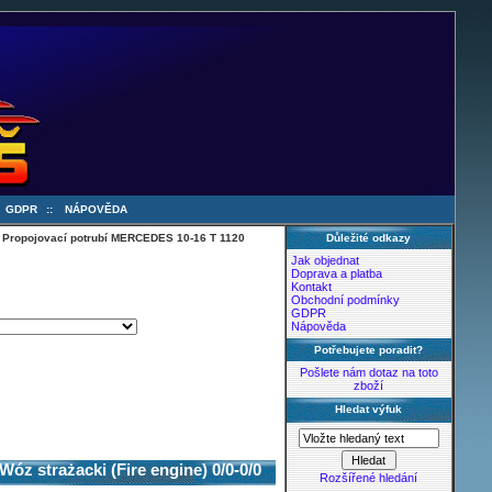
:
GDPR
::
NÁPOVĚDA
 Propojovací potrubí MERCEDES 10-16 T 1120
Důležité odkazy
Jak objednat
Doprava a platba
Kontakt
Obchodní podmínky
GDPR
Nápověda
Potřebujete poradit?
Pošlete nám dotaz na toto
zboží
Hledat výfuk
z strażacki (Fire engine) 0/0-0/0
Rozšířené hledání