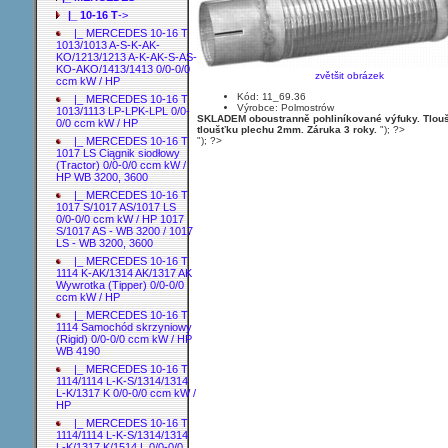
|_ 10-16 T
->
|_ MERCEDES 10-16 T
1013/1013 A-S-K-AK-
KO/1213/1213 A-K-AK-S-AS-
KO-AKO/1413/1413 0/0-0/0
zvětšit obrázek
ccm kW / HP
Kód: 11_69.36
|_ MERCEDES 10-16 T
Výrobce: Polmostrów
1013/1113 LP-LPK-LPL 0/0-
SKLADEM oboustranně pohliníkované výfuky. Tloušť
0/0 ccm kW / HP
tloušťku plechu 2mm. Záruka 3 roky.
"); ?>
"); ?>
|_ MERCEDES 10-16 T
1017 LS Ciągnik siodłowy
(Tractor) 0/0-0/0 ccm kW /
HP WB 3200, 3600
|_ MERCEDES 10-16 T
1017 S/1017 AS/1017 LS
0/0-0/0 ccm kW / HP 1017
S/1017 AS - WB 3200 / 1017
LS - WB 3200, 3600
|_ MERCEDES 10-16 T
1114 K-AK/1314 AK/1317 AK
Wywrotka (Tipper) 0/0-0/0
ccm kW / HP
|_ MERCEDES 10-16 T
1114 Samochód skrzyniowy
(Rigid) 0/0-0/0 ccm kW / HP
WB 4190
|_ MERCEDES 10-16 T
1114/1114 L-K-S/1314/1314
L-K/1317 K 0/0-0/0 ccm kW /
HP
|_ MERCEDES 10-16 T
1114/1114 L-K-S/1314/1314
L-K/1317 K/1514 L 0/0-0/0