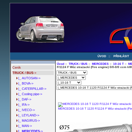
ÚVOD
::
PŘIHLÁSIT
Úvod
::
TRUCK / BUS
::
MERCEDES
::
10-16 T
::
ME
F/1124 F Wóz strażacki (Fire engine) 0/0-0/0 ccm k
Ceník
TRUCK / BUS
->
|_ AUTOSAN->
|_ BOVA->
|_ CATERPILLAR->
|_ Cooling pipe->
|_ DAF->
|_ IFA->
MERCEDES 10-16 T 1120 F/1124 F Wóz strażacki (Fir
|_ IVECO->
|_ LEYLAND->
|_ MAGIRUS->
|_ MAN->
|_ MERCEDES
->