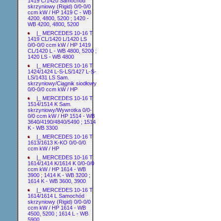
1419 C/1420 Samochód
skrzyniowy (Rigid) 0/0-0/0
ccm kW / HP 1419 C - WB
4200, 4800, 5200 ; 1420 -
WB 4200, 4800, 5200
|_ MERCEDES 10-16 T
1419 CL/1420 L/1420 LS
0/0-0/0 ccm kW / HP 1419
CL/1420 L - WB 4800, 5200 ;
1420 LS - WB 4800
|_ MERCEDES 10-16 T
1424/1424 L-S-LS/1427 L-S-
LS/1431 LS Sam.
skrzyniowy/Ciągnik siodłowy
0/0-0/0 ccm kW / HP
|_ MERCEDES 10-16 T
1514/1514 K Sam.
skrzyniowy/Wywrotka 0/0-
0/0 ccm kW / HP 1514 - WB
3640/4190/4840/5490 ; 1514
K - WB 3300
|_ MERCEDES 10-16 T
1613/1613 K-KO 0/0-0/0
ccm kW / HP
|_ MERCEDES 10-16 T
1614/1414 K/1614 K 0/0-0/0
ccm kW / HP 1614 - WB
3900 ; 1414 K - WB 3200 ;
1614 K - WB 3600, 3900
|_ MERCEDES 10-16 T
1614/1614 L Samochód
skrzyniowy (Rigid) 0/0-0/0
ccm kW / HP 1614 - WB
4500, 5200 ; 1614 L - WB
5900