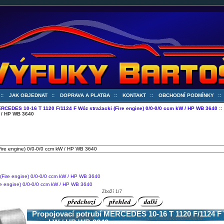
::
JAK OBJEDNAT
::
DOPRAVA A PLATBA
::
KONTAKT
::
OBCHODNÍ PODMÍNKY
:
RCEDES 10-16 T 1120 F/1124 F Wóz strażacki (Fire engine) 0/0-0/0 ccm kW / HP WB 3640
::
W / HP WB 3640
e engine) 0/0-0/0 ccm kW / HP WB 3640
Zboží 1/7
Propojovací potrubí MERCEDES 10-16 T 1120 F/1124 F Wó
ccm kW / HP WB 3640