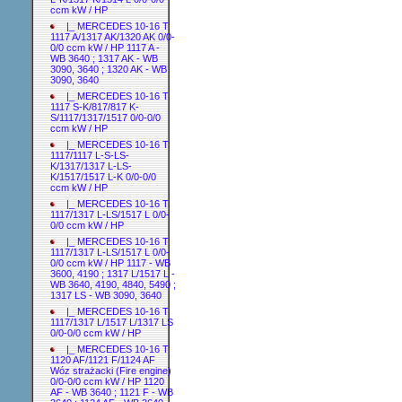
ccm kW / HP
|_ MERCEDES 10-16 T
1117 A/1317 AK/1320 AK 0/0-
0/0 ccm kW / HP 1117 A -
WB 3640 ; 1317 AK - WB
3090, 3640 ; 1320 AK - WB
3090, 3640
|_ MERCEDES 10-16 T
1117 S-K/817/817 K-
S/1117/1317/1517 0/0-0/0
ccm kW / HP
|_ MERCEDES 10-16 T
1117/1117 L-S-LS-
K/1317/1317 L-LS-
K/1517/1517 L-K 0/0-0/0
ccm kW / HP
|_ MERCEDES 10-16 T
1117/1317 L-LS/1517 L 0/0-
0/0 ccm kW / HP
|_ MERCEDES 10-16 T
1117/1317 L-LS/1517 L 0/0-
0/0 ccm kW / HP 1117 - WB
3600, 4190 ; 1317 L/1517 L -
WB 3640, 4190, 4840, 5490 ;
1317 LS - WB 3090, 3640
|_ MERCEDES 10-16 T
1117/1317 L/1517 L/1317 LS
0/0-0/0 ccm kW / HP
|_ MERCEDES 10-16 T
1120 AF/1121 F/1124 AF
Wóz strażacki (Fire engine)
0/0-0/0 ccm kW / HP 1120
AF - WB 3640 ; 1121 F - WB