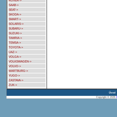
ROVER->
SAAB->
SEAT->
SKODA->
SMART->
SOLARIS->
SUBARU->
SUZUKI->
TAWRIA->
TEMSA->
TOYOTA->
UAZ->
VOLGA->
VOLKSWAGEN->
VOLVO->
WARTBURG->
YUGO->
ZASTAVA->
ZUK->
Úvod
Copyright © 2026