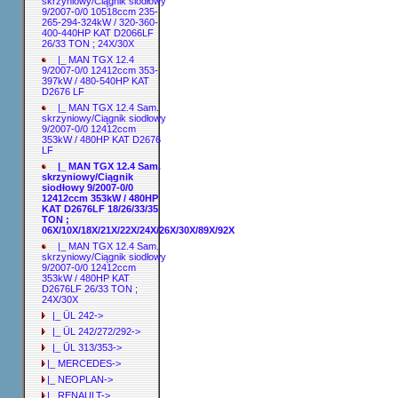
skrzyniowy/Ciągnik siodłowy
9/2007-0/0 10518ccm 235-
265-294-324kW / 320-360-
400-440HP KAT D2066LF
26/33 TON ; 24X/30X
|_ MAN TGX 12.4
9/2007-0/0 12412ccm 353-
397kW / 480-540HP KAT
D2676 LF
|_ MAN TGX 12.4 Sam.
skrzyniowy/Ciągnik siodłowy
9/2007-0/0 12412ccm
353kW / 480HP KAT D2676
LF
|_ MAN TGX 12.4 Sam.
skrzyniowy/Ciągnik
siodłowy 9/2007-0/0
12412ccm 353kW / 480HP
KAT D2676LF 18/26/33/35
TON ;
06X/10X/18X/21X/22X/24X/26X/30X/89X/92X
|_ MAN TGX 12.4 Sam.
skrzyniowy/Ciągnik siodłowy
9/2007-0/0 12412ccm
353kW / 480HP KAT
D2676LF 26/33 TON ;
24X/30X
|_ ÜL 242->
|_ ÜL 242/272/292->
|_ ÜL 313/353->
|_ MERCEDES->
|_ NEOPLAN->
|_ RENAULT->