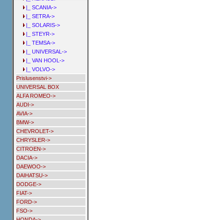
|_ SCANIA->
|_ SETRA->
|_ SOLARIS->
|_ STEYR->
|_ TEMSA->
|_ UNIVERSAL->
|_ VAN HOOL->
|_ VOLVO->
Prislusenstvi->
UNIVERSAL BOX
ALFA ROMEO->
AUDI->
AVIA->
BMW->
CHEVROLET->
CHRYSLER->
CITROEN->
DACIA->
DAEWOO->
DAIHATSU->
DODGE->
FIAT->
FORD->
FSO->
HONDA->