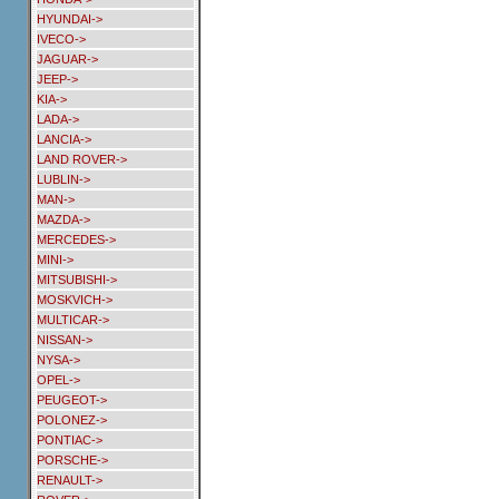
HYUNDAI->
IVECO->
JAGUAR->
JEEP->
KIA->
LADA->
LANCIA->
LAND ROVER->
LUBLIN->
MAN->
MAZDA->
MERCEDES->
MINI->
MITSUBISHI->
MOSKVICH->
MULTICAR->
NISSAN->
NYSA->
OPEL->
PEUGEOT->
POLONEZ->
PONTIAC->
PORSCHE->
RENAULT->