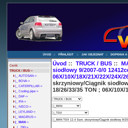
ÚVOD
::
PŘIHLÁSIT
::
JAK OBJEDNAT
::
DOPRAVA A
Úvod
::
TRUCK / BUS
::
M
Ceník
siodłowy 9/2007-0/0 12412
TRUCK / BUS
->
06X/10X/18X/21X/22X/24X/2
|_ AUTOSAN->
|_ BOVA->
skrzyniowy/Ciągnik siodło
|_ CATERPILLAR->
18/26/33/35 TON ; 06X/10X/
|_ Cooling pipe->
|_ DAF->
|_ IFA->
|_ IVECO->
|_ LEYLAND->
|_ MAGIRUS->
|_ MAN
->
|_ 290->