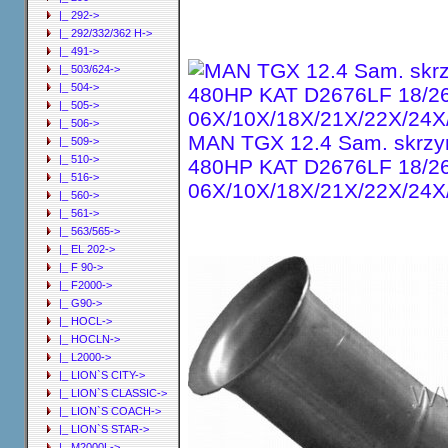
|_ 292->
|_ 292/332/362 H->
|_ 491->
|_ 503/624->
|_ 504->
|_ 505->
|_ 506->
MAN TGX 12.4 Sam. skrzyn
|_ 509->
|_ 510->
480HP KAT D2676LF 18/26
|_ 516->
06X/10X/18X/21X/22X/24X
|_ 560->
|_ 561->
|_ 563/565->
|_ EL 202->
|_ F 90->
|_ F2000->
|_ G90->
|_ HOCL->
|_ HOCLN->
|_ L2000->
|_ LION`S CITY->
|_ LION`S CLASSIC->
|_ LION`S COACH->
|_ LION`S STAR->
|_ M2000L->