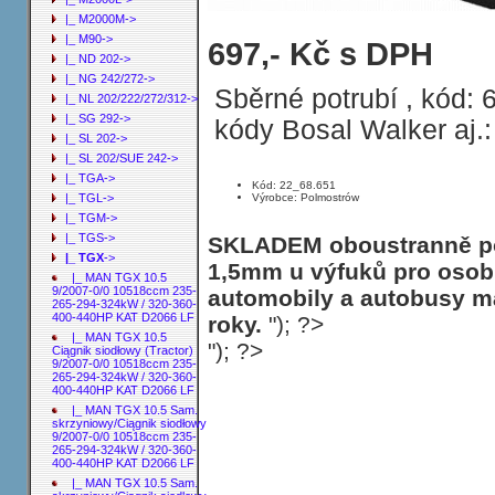
|_ M2000M->
|_ M90->
Sběrné potrubí MAN TGX 12.4 Sam. s
697,- Kč s DPH
|_ ND 202->
26/33 TON ; 24X/30X
|_ NG 242/272->
Sběrné potrubí , kód:
|_ NL 202/222/272/312->
|_ SG 292->
kódy Bosal Walker aj.
|_ SL 202->
|_ SL 202/SUE 242->
|_ TGA->
Kód: 22_68.651
Výrobce: Polmostrów
|_ TGL->
|_ TGM->
|_ TGS->
SKLADEM oboustranně poh
|_ TGX
->
1,5mm u výfuků pro osobn
|_ MAN TGX 10.5
9/2007-0/0 10518ccm 235-
automobily a autobusy ma
265-294-324kW / 320-360-
400-440HP KAT D2066 LF
roky.
"); ?>
|_ MAN TGX 10.5
"); ?>
Ciągnik siodłowy (Tractor)
9/2007-0/0 10518ccm 235-
265-294-324kW / 320-360-
400-440HP KAT D2066 LF
|_ MAN TGX 10.5 Sam.
skrzyniowy/Ciągnik siodłowy
9/2007-0/0 10518ccm 235-
265-294-324kW / 320-360-
400-440HP KAT D2066 LF
|_ MAN TGX 10.5 Sam.