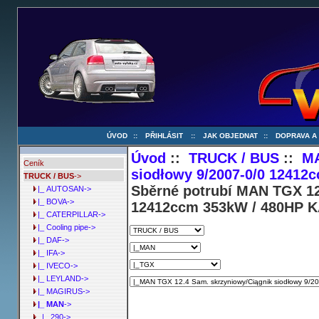
ÚVOD
::
PŘIHLÁSIT
::
JAK OBJEDNAT
::
DOPRAVA A
Úvod
::
TRUCK / BUS
::
M
Ceník
siodłowy 9/2007-0/0 12412
TRUCK / BUS
->
Sběrné potrubí MAN TGX 12
|_ AUTOSAN->
|_ BOVA->
12412ccm 353kW / 480HP K
|_ CATERPILLAR->
|_ Cooling pipe->
|_ DAF->
|_ IFA->
|_ IVECO->
|_ LEYLAND->
|_ MAGIRUS->
|_ MAN
->
|_ 290->