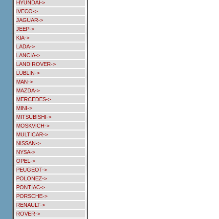
HYUNDAI->
IVECO->
JAGUAR->
JEEP->
KIA->
LADA->
LANCIA->
LAND ROVER->
LUBLIN->
MAN->
MAZDA->
MERCEDES->
MINI->
MITSUBISHI->
MOSKVICH->
MULTICAR->
NISSAN->
NYSA->
OPEL->
PEUGEOT->
POLONEZ->
PONTIAC->
PORSCHE->
RENAULT->
ROVER->