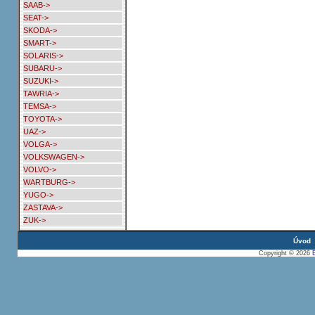
SAAB->
SEAT->
SKODA->
SMART->
SOLARIS->
SUBARU->
SUZUKI->
TAWRIA->
TEMSA->
TOYOTA->
UAZ->
VOLGA->
VOLKSWAGEN->
VOLVO->
WARTBURG->
YUGO->
ZASTAVA->
ZUK->
Úvod
Copyright © 2026