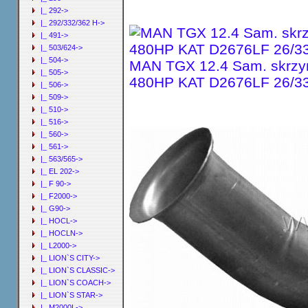
|_ 292->
|_ 292/332/362 H->
|_ 491->
|_ 503/624->
|_ 504->
MAN TGX 12.4 Sam. skrzyn
|_ 505->
480HP KAT D2676LF 26/33
|_ 506->
|_ 509->
|_ 510->
|_ 516->
|_ 560->
|_ 561->
|_ 563/565->
|_ EL 202->
|_ F 90->
|_ F2000->
|_ G90->
|_ HOCL->
|_ HOCLN->
|_ L2000->
|_ LION`S CITY->
|_ LION`S CLASSIC->
|_ LION`S COACH->
|_ LION`S STAR->
|_ M2000L->