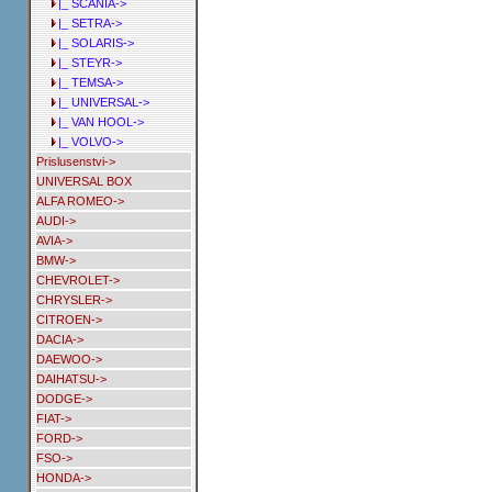
|_ SCANIA->
|_ SETRA->
|_ SOLARIS->
|_ STEYR->
|_ TEMSA->
|_ UNIVERSAL->
|_ VAN HOOL->
|_ VOLVO->
Prislusenstvi->
UNIVERSAL BOX
ALFA ROMEO->
AUDI->
AVIA->
BMW->
CHEVROLET->
CHRYSLER->
CITROEN->
DACIA->
DAEWOO->
DAIHATSU->
DODGE->
FIAT->
FORD->
FSO->
HONDA->