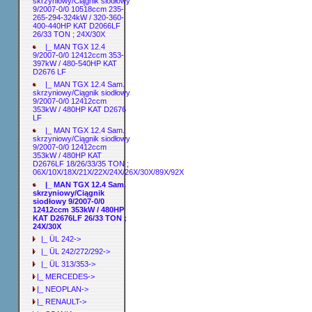
skrzyniowy/Ciągnik siodłowy
9/2007-0/0 10518ccm 235-
265-294-324kW / 320-360-
400-440HP KAT D2066LF
26/33 TON ; 24X/30X
|_ MAN TGX 12.4
9/2007-0/0 12412ccm 353-
397kW / 480-540HP KAT
D2676 LF
|_ MAN TGX 12.4 Sam.
skrzyniowy/Ciągnik siodłowy
9/2007-0/0 12412ccm
353kW / 480HP KAT D2676
LF
|_ MAN TGX 12.4 Sam.
skrzyniowy/Ciągnik siodłowy
9/2007-0/0 12412ccm
353kW / 480HP KAT
D2676LF 18/26/33/35 TON ;
06X/10X/18X/21X/22X/24X/26X/30X/89X/92X
|_ MAN TGX 12.4 Sam.
skrzyniowy/Ciągnik
siodłowy 9/2007-0/0
12412ccm 353kW / 480HP
KAT D2676LF 26/33 TON ;
24X/30X
|_ ÜL 242->
|_ ÜL 242/272/292->
|_ ÜL 313/353->
|_ MERCEDES->
|_ NEOPLAN->
|_ RENAULT->