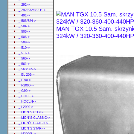
|_ 292->
|_ 292/332/362 H->
|_ 491->
|_ 503/624->
|_ 504->
MAN TGX 10.5 Sam. skrzynio
|_ 505->
324kW / 320-360-400-440HP
|_ 506->
|_ 509->
|_ 510->
|_ 516->
|_ 560->
|_ 561->
|_ 563/565->
|_ EL 202->
|_ F 90->
|_ F2000->
|_ G90->
|_ HOCL->
|_ HOCLN->
|_ L2000->
|_ LION`S CITY->
|_ LION`S CLASSIC->
|_ LION`S COACH->
|_ LION`S STAR->
|_ M2000L->