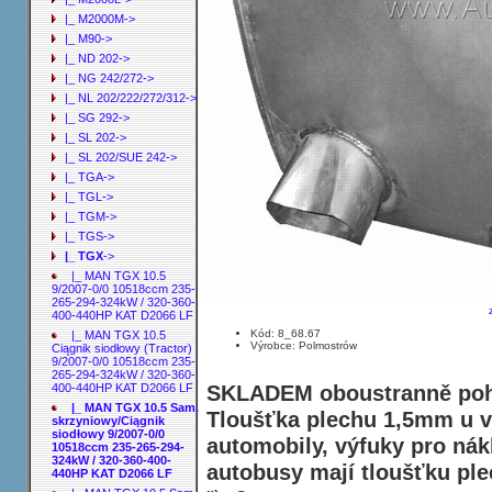
|_ M2000M->
|_ M90->
|_ ND 202->
|_ NG 242/272->
|_ NL 202/222/272/312->
|_ SG 292->
|_ SL 202->
|_ SL 202/SUE 242->
|_ TGA->
|_ TGL->
|_ TGM->
|_ TGS->
|_ TGX
->
|_ MAN TGX 10.5
9/2007-0/0 10518ccm 235-
265-294-324kW / 320-360-
400-440HP KAT D2066 LF
Kód: 8_68.67
|_ MAN TGX 10.5
Výrobce: Polmostrów
Ciągnik siodłowy (Tractor)
9/2007-0/0 10518ccm 235-
265-294-324kW / 320-360-
SKLADEM oboustranně pohl
400-440HP KAT D2066 LF
|_ MAN TGX 10.5 Sam.
Tloušťka plechu 1,5mm u v
skrzyniowy/Ciągnik
siodłowy 9/2007-0/0
automobily, výfuky pro nák
10518ccm 235-265-294-
324kW / 320-360-400-
autobusy mají tloušťku pl
440HP KAT D2066 LF