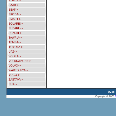
ROVER->
SAAB->
SEAT->
SKODA->
SMART->
SOLARIS->
SUBARU->
SUZUKI->
TAWRIA->
TEMSA->
TOYOTA->
UAZ->
VOLGA->
VOLKSWAGEN->
VOLVO->
WARTBURG->
YUGO->
ZASTAVA->
ZUK->
Úvod
Copyright © 2026