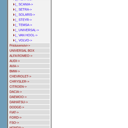
|_ SCANIA->
|_ SETRA->
|_ SOLARIS->
|_ STEYR->
|_ TEMSA->
|_ UNIVERSAL->
|_ VAN HOOL->
|_ VOLVO->
Prislusenstvi->
UNIVERSAL BOX
ALFA ROMEO->
AUDI->
AVIA->
BMW->
CHEVROLET->
CHRYSLER->
CITROEN->
DACIA->
DAEWOO->
DAIHATSU->
DODGE->
FIAT->
FORD->
FSO->
HONDA->