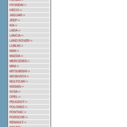
HYUNDAI->
IVECO->
JAGUAR->
JEEP->
KIA->
LADA->
LANCIA->
LAND ROVER->
LUBLIN->
MAN->
MAZDA->
MERCEDES->
MINI->
MITSUBISHI->
MOSKVICH->
MULTICAR->
NISSAN->
NYSA->
OPEL->
PEUGEOT->
POLONEZ->
PONTIAC->
PORSCHE->
RENAULT->