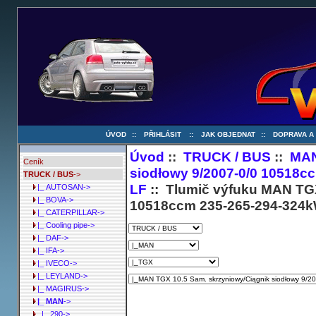
ÚVOD
::
PŘIHLÁSIT
::
JAK OBJEDNAT
::
DOPRAVA A
Úvod
::
TRUCK / BUS
::
MA
Ceník
siodłowy 9/2007-0/0 10518c
TRUCK / BUS
->
LF
:: Tlumič výfuku MAN TGX
|_ AUTOSAN->
|_ BOVA->
10518ccm 235-265-294-324k
|_ CATERPILLAR->
|_ Cooling pipe->
|_ DAF->
|_ IFA->
|_ IVECO->
|_ LEYLAND->
|_ MAGIRUS->
|_ MAN
->
|_ 290->