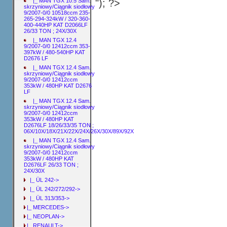
"); ?>
|_ MAN TGX 10.5 Sam.
skrzyniowy/Ciągnik siodłowy
9/2007-0/0 10518ccm 235-
265-294-324kW / 320-360-
400-440HP KAT D2066LF
26/33 TON ; 24X/30X
|_ MAN TGX 12.4
9/2007-0/0 12412ccm 353-
397kW / 480-540HP KAT
D2676 LF
|_ MAN TGX 12.4 Sam.
skrzyniowy/Ciągnik siodłowy
9/2007-0/0 12412ccm
353kW / 480HP KAT D2676
LF
|_ MAN TGX 12.4 Sam.
skrzyniowy/Ciągnik siodłowy
9/2007-0/0 12412ccm
353kW / 480HP KAT
D2676LF 18/26/33/35 TON ;
06X/10X/18X/21X/22X/24X/26X/30X/89X/92X
|_ MAN TGX 12.4 Sam.
skrzyniowy/Ciągnik siodłowy
9/2007-0/0 12412ccm
353kW / 480HP KAT
D2676LF 26/33 TON ;
24X/30X
|_ ÜL 242->
|_ ÜL 242/272/292->
|_ ÜL 313/353->
|_ MERCEDES->
|_ NEOPLAN->
|_ RENAULT->