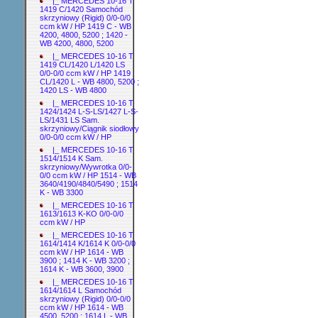
|_ MERCEDES 10-16 T
1419 C/1420 Samochód
skrzyniowy (Rigid) 0/0-0/0
ccm kW / HP 1419 C - WB
4200, 4800, 5200 ; 1420 -
WB 4200, 4800, 5200
|_ MERCEDES 10-16 T
1419 CL/1420 L/1420 LS
0/0-0/0 ccm kW / HP 1419
CL/1420 L - WB 4800, 5200 ;
1420 LS - WB 4800
|_ MERCEDES 10-16 T
1424/1424 L-S-LS/1427 L-S-
LS/1431 LS Sam.
skrzyniowy/Ciągnik siodłowy
0/0-0/0 ccm kW / HP
|_ MERCEDES 10-16 T
1514/1514 K Sam.
skrzyniowy/Wywrotka 0/0-
0/0 ccm kW / HP 1514 - WB
3640/4190/4840/5490 ; 1514
K - WB 3300
|_ MERCEDES 10-16 T
1613/1613 K-KO 0/0-0/0
ccm kW / HP
|_ MERCEDES 10-16 T
1614/1414 K/1614 K 0/0-0/0
ccm kW / HP 1614 - WB
3900 ; 1414 K - WB 3200 ;
1614 K - WB 3600, 3900
|_ MERCEDES 10-16 T
1614/1614 L Samochód
skrzyniowy (Rigid) 0/0-0/0
ccm kW / HP 1614 - WB
4500, 5200 ; 1614 L - WB