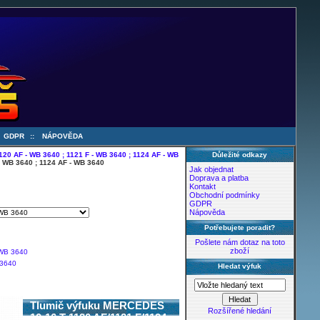
:
GDPR
::
NÁPOVĚDA
20 AF - WB 3640 ; 1121 F - WB 3640 ; 1124 AF - WB
Důležité odkazy
- WB 3640 ; 1124 AF - WB 3640
Jak objednat
Doprava a platba
Kontakt
Obchodní podmínky
GDPR
Nápověda
Potřebujete poradit?
Pošlete nám dotaz na toto
zboží
 3640
Hledat výfuk
Tlumič výfuku MERCEDES
Rozšířené hledání
10-16 T 1120 AF/1121 F/1124