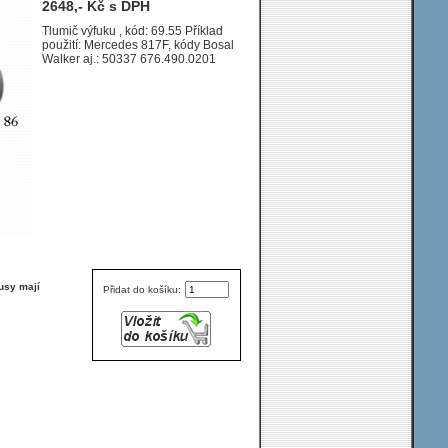
2648,- Kč s DPH
AF Wóz strażacki (Fire
engine) 0/0-0/0 ccm kW / HP
Tlumič výfuku , kód: 69.55 Příklad
použití: Mercedes 817F, kódy Bosal
1120 AF - WB 3640 ; 1121 F -
Walker aj.: 50337 676.490.0201
WB 3640 ; 1124 AF - WB 3640
usy mají
Přidat do košíku: