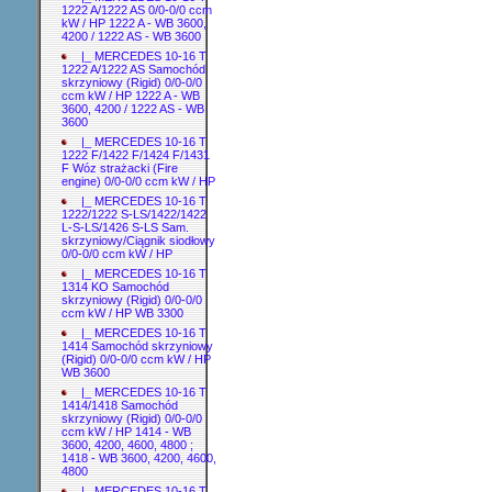
1222 A/1222 AS 0/0-0/0 ccm
kW / HP 1222 A - WB 3600,
4200 / 1222 AS - WB 3600
|_ MERCEDES 10-16 T
1222 A/1222 AS Samochód
skrzyniowy (Rigid) 0/0-0/0
ccm kW / HP 1222 A - WB
3600, 4200 / 1222 AS - WB
3600
|_ MERCEDES 10-16 T
1222 F/1422 F/1424 F/1431
F Wóz strażacki (Fire
engine) 0/0-0/0 ccm kW / HP
|_ MERCEDES 10-16 T
1222/1222 S-LS/1422/1422
L-S-LS/1426 S-LS Sam.
skrzyniowy/Ciągnik siodłowy
0/0-0/0 ccm kW / HP
|_ MERCEDES 10-16 T
1314 KO Samochód
skrzyniowy (Rigid) 0/0-0/0
ccm kW / HP WB 3300
|_ MERCEDES 10-16 T
1414 Samochód skrzyniowy
(Rigid) 0/0-0/0 ccm kW / HP
WB 3600
|_ MERCEDES 10-16 T
1414/1418 Samochód
skrzyniowy (Rigid) 0/0-0/0
ccm kW / HP 1414 - WB
3600, 4200, 4600, 4800 ;
1418 - WB 3600, 4200, 4600,
4800
|_ MERCEDES 10-16 T