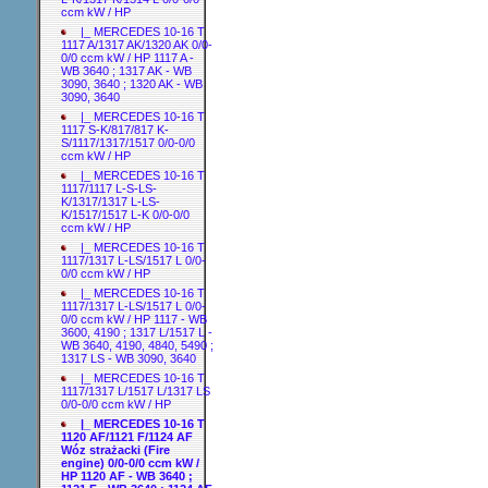
ccm kW / HP
|_ MERCEDES 10-16 T
1117 A/1317 AK/1320 AK 0/0-
0/0 ccm kW / HP 1117 A -
WB 3640 ; 1317 AK - WB
3090, 3640 ; 1320 AK - WB
3090, 3640
|_ MERCEDES 10-16 T
1117 S-K/817/817 K-
S/1117/1317/1517 0/0-0/0
ccm kW / HP
|_ MERCEDES 10-16 T
1117/1117 L-S-LS-
K/1317/1317 L-LS-
K/1517/1517 L-K 0/0-0/0
ccm kW / HP
|_ MERCEDES 10-16 T
1117/1317 L-LS/1517 L 0/0-
0/0 ccm kW / HP
|_ MERCEDES 10-16 T
1117/1317 L-LS/1517 L 0/0-
0/0 ccm kW / HP 1117 - WB
3600, 4190 ; 1317 L/1517 L -
WB 3640, 4190, 4840, 5490 ;
1317 LS - WB 3090, 3640
|_ MERCEDES 10-16 T
1117/1317 L/1517 L/1317 LS
0/0-0/0 ccm kW / HP
|_ MERCEDES 10-16 T
1120 AF/1121 F/1124 AF
Wóz strażacki (Fire
engine) 0/0-0/0 ccm kW /
HP 1120 AF - WB 3640 ;