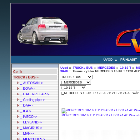
ÚVOD
::
PŘIHLÁSIT
Úvod
::
TRUCK / BUS
::
MERCEDES
::
10-16 T
::
ME
3640
:: Tlumič výfuku MERCEDES 10-16 T 1120 AF/112
Ceník
TRUCK / BUS
->
|_ AUTOSAN->
|_ BOVA->
|_ CATERPILLAR->
|_ Cooling pipe->
|_ DAF->
|_ IFA->
MERCEDES 10-16 T 1120 AF/1121 F/1124 AF Wóz straża
|_ IVECO->
|_ LEYLAND->
|_ MAGIRUS->
|_ MAN->
|_ MERCEDES
->