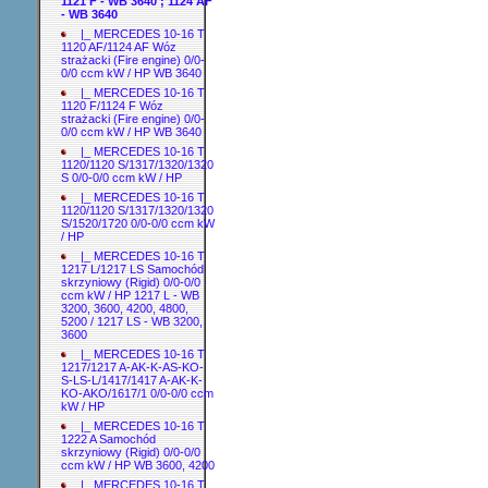
1121 F - WB 3640 ; 1124 AF
- WB 3640
|_ MERCEDES 10-16 T
1120 AF/1124 AF Wóz
strażacki (Fire engine) 0/0-
0/0 ccm kW / HP WB 3640
|_ MERCEDES 10-16 T
1120 F/1124 F Wóz
strażacki (Fire engine) 0/0-
0/0 ccm kW / HP WB 3640
|_ MERCEDES 10-16 T
1120/1120 S/1317/1320/1320
S 0/0-0/0 ccm kW / HP
|_ MERCEDES 10-16 T
1120/1120 S/1317/1320/1320
S/1520/1720 0/0-0/0 ccm kW
/ HP
|_ MERCEDES 10-16 T
1217 L/1217 LS Samochód
skrzyniowy (Rigid) 0/0-0/0
ccm kW / HP 1217 L - WB
3200, 3600, 4200, 4800,
5200 / 1217 LS - WB 3200,
3600
|_ MERCEDES 10-16 T
1217/1217 A-AK-K-AS-KO-
S-LS-L/1417/1417 A-AK-K-
KO-AKO/1617/1 0/0-0/0 ccm
kW / HP
|_ MERCEDES 10-16 T
1222 A Samochód
skrzyniowy (Rigid) 0/0-0/0
ccm kW / HP WB 3600, 4200
|_ MERCEDES 10-16 T