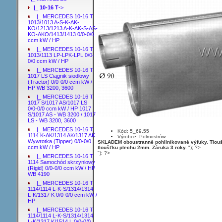
|_ 10-16 T
->
|_ MERCEDES 10-16 T
1013/1013 A-S-K-AK-
KO/1213/1213 A-K-AK-S-AS-
KO-AKO/1413/1413 0/0-0/0
ccm kW / HP
|_ MERCEDES 10-16 T
1013/1113 LP-LPK-LPL 0/0-
0/0 ccm kW / HP
|_ MERCEDES 10-16 T
1017 LS Ciągnik siodłowy
(Tractor) 0/0-0/0 ccm kW /
HP WB 3200, 3600
|_ MERCEDES 10-16 T
1017 S/1017 AS/1017 LS
0/0-0/0 ccm kW / HP 1017
S/1017 AS - WB 3200 / 1017
LS - WB 3200, 3600
|_ MERCEDES 10-16 T
Kód: 5_69.55
1114 K-AK/1314 AK/1317 AK
Výrobce: Polmostrów
Wywrotka (Tipper) 0/0-0/0
SKLADEM oboustranně pohliníkované výfuky. Tloušť
ccm kW / HP
tloušťku plechu 2mm. Záruka 3 roky.
"); ?>
"); ?>
|_ MERCEDES 10-16 T
1114 Samochód skrzyniowy
(Rigid) 0/0-0/0 ccm kW / HP
WB 4190
|_ MERCEDES 10-16 T
1114/1114 L-K-S/1314/1314
L-K/1317 K 0/0-0/0 ccm kW /
HP
|_ MERCEDES 10-16 T
1114/1114 L-K-S/1314/1314
L-K/1317 K/1514 L 0/0-0/0