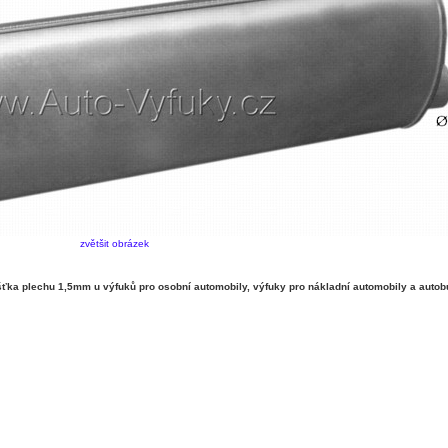
zvětšit obrázek
ka plechu 1,5mm u výfuků pro osobní automobily, výfuky pro nákladní automobily a autob