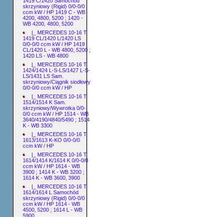
1419 C/1420 Samochód
skrzyniowy (Rigid) 0/0-0/0
ccm kW / HP 1419 C - WB
4200, 4800, 5200 ; 1420 -
WB 4200, 4800, 5200
|_ MERCEDES 10-16 T
1419 CL/1420 L/1420 LS
0/0-0/0 ccm kW / HP 1419
CL/1420 L - WB 4800, 5200 ;
1420 LS - WB 4800
|_ MERCEDES 10-16 T
1424/1424 L-S-LS/1427 L-S-
LS/1431 LS Sam.
skrzyniowy/Ciągnik siodłowy
0/0-0/0 ccm kW / HP
|_ MERCEDES 10-16 T
1514/1514 K Sam.
skrzyniowy/Wywrotka 0/0-
0/0 ccm kW / HP 1514 - WB
3640/4190/4840/5490 ; 1514
K - WB 3300
|_ MERCEDES 10-16 T
1613/1613 K-KO 0/0-0/0
ccm kW / HP
|_ MERCEDES 10-16 T
1614/1414 K/1614 K 0/0-0/0
ccm kW / HP 1614 - WB
3900 ; 1414 K - WB 3200 ;
1614 K - WB 3600, 3900
|_ MERCEDES 10-16 T
1614/1614 L Samochód
skrzyniowy (Rigid) 0/0-0/0
ccm kW / HP 1614 - WB
4500, 5200 ; 1614 L - WB
5900