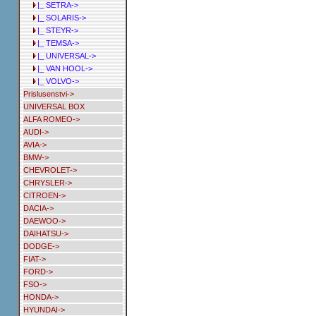
|_ SETRA->
|_ SOLARIS->
|_ STEYR->
|_ TEMSA->
|_ UNIVERSAL->
|_ VAN HOOL->
|_ VOLVO->
Prislusenstvi->
UNIVERSAL BOX
ALFA ROMEO->
AUDI->
AVIA->
BMW->
CHEVROLET->
CHRYSLER->
CITROEN->
DACIA->
DAEWOO->
DAIHATSU->
DODGE->
FIAT->
FORD->
FSO->
HONDA->
HYUNDAI->