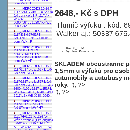
ccm kW / HP
|_ MERCEDES 10-16 T
MERCEDES 10-16 T 1120 F/1124 F Wóz 
2648,- Kč s DPH
1117 A/1317 AK/1320 AK 0/0-
0/0 ccm kW / HP 1117 A -
WB 3640 ; 1317 AK - WB
3090, 3640 ; 1320 AK - WB
Tlumič výfuku , kód: 6
3090, 3640
Walker aj.: 50337 676
|_ MERCEDES 10-16 T
1117 S-K/817/817 K-
S/1117/1317/1517 0/0-0/0
ccm kW / HP
|_ MERCEDES 10-16 T
Kód: 3_69.55
1117/1117 L-S-LS-
Výrobce: Polmostrów
K/1317/1317 L-LS-
K/1517/1517 L-K 0/0-0/0
ccm kW / HP
SKLADEM oboustranně poh
|_ MERCEDES 10-16 T
1,5mm u výfuků pro osobn
1117/1317 L-LS/1517 L 0/0-
0/0 ccm kW / HP
automobily a autobusy ma
|_ MERCEDES 10-16 T
1117/1317 L-LS/1517 L 0/0-
roky.
"); ?>
0/0 ccm kW / HP 1117 - WB
3600, 4190 ; 1317 L/1517 L -
"); ?>
WB 3640, 4190, 4840, 5490 ;
1317 LS - WB 3090, 3640
|_ MERCEDES 10-16 T
1117/1317 L/1517 L/1317 LS
0/0-0/0 ccm kW / HP
|_ MERCEDES 10-16 T
1120 AF/1121 F/1124 AF
Wóz strażacki (Fire engine)
0/0-0/0 ccm kW / HP 1120
AF - WB 3640 ; 1121 F - WB