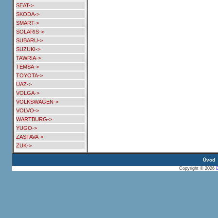
SEAT->
SKODA->
SMART->
SOLARIS->
SUBARU->
SUZUKI->
TAWRIA->
TEMSA->
TOYOTA->
UAZ->
VOLGA->
VOLKSWAGEN->
VOLVO->
WARTBURG->
YUGO->
ZASTAVA->
ZUK->
Úvod
Copyright © 2026