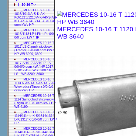
|_ 10-16 T
->
|_ MERCEDES 10-16 T
1013/1013 A-S-K-AK-
KO/1213/1213 A-K-AK-S-AS-
KO-AKO/1413/1413 0/0-0/0
ccm kW / HP
MERCEDES 10-16 T 1120 F/
|_ MERCEDES 10-16 T
1013/1113 LP-LPK-LPL 0/0-
WB 3640
0/0 ccm kW / HP
|_ MERCEDES 10-16 T
1017 LS Ciągnik siodłowy
(Tractor) 0/0-0/0 ccm kW /
HP WB 3200, 3600
|_ MERCEDES 10-16 T
1017 S/1017 AS/1017 LS
0/0-0/0 ccm kW / HP 1017
S/1017 AS - WB 3200 / 1017
LS - WB 3200, 3600
|_ MERCEDES 10-16 T
1114 K-AK/1314 AK/1317 AK
Wywrotka (Tipper) 0/0-0/0
ccm kW / HP
|_ MERCEDES 10-16 T
1114 Samochód skrzyniowy
(Rigid) 0/0-0/0 ccm kW / HP
WB 4190
|_ MERCEDES 10-16 T
1114/1114 L-K-S/1314/1314
L-K/1317 K 0/0-0/0 ccm kW /
HP
|_ MERCEDES 10-16 T
1114/1114 L-K-S/1314/1314
L-K/1317 K/1514 L 0/0-0/0