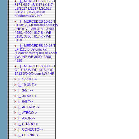
|_ MERCEDES 10-16 T
817 L/817 LS/1117 L/1117
LS/1317 L/1317 LS/1517
L/1120 L/112 0/0-0/0
5958ccm kW / HP
|_ MERCEDES 10-16 T
817/817 S-K 0/0-0/0 ccm kW
/ HP 817 - WB 3150, 3700,
4250, 4900 ; 817 S - WB
3150, 3700 ; 817 K - WB
3150
|_ MERCEDES 10-16 T
LF 1113 B Betoniarka
(Cement mixer) 0/0-0/0 ccm
kW / HP WB 3600, 4200,
4830
|_ MERCEDES 10-16 T
OF 1113 B/ OF 1313 / OF
1413 0/0-0/0 ccm kW / HP
|_ 17-18 T->
|_ 19-33 T->
|_ 3-5 T->
|_ 34-50 T->
|_ 6-9 T->
|_ ACTROS->
|_ ATEGO->
|_ AXOR->
|_ CITARO->
|_ CONECTO->
|_ ECONIC->