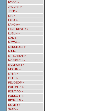
IVECO->
JAGUAR->
JEEP->
KIA->
LADA->
LANCIA->
LAND ROVER->
LUBLIN->
MAN->
MAZDA->
MERCEDES->
MINI->
MITSUBISHI->
MOSKVICH->
MULTICAR->
NISSAN->
NYSA->
OPEL->
PEUGEOT->
POLONEZ->
PONTIAC->
PORSCHE->
RENAULT->
ROVER->
SAAB->