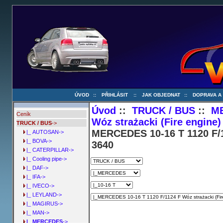
ÚVOD
::
PŘIHLÁSIT
::
JAK OBJEDNAT
::
DOPRAVA A
Úvod
::
TRUCK / BUS
::
M
Ceník
Wóz strażacki (Fire engine
TRUCK / BUS
->
MERCEDES 10-16 T 1120 F/11
|_ AUTOSAN->
|_ BOVA->
3640
|_ CATERPILLAR->
|_ Cooling pipe->
|_ DAF->
|_ IFA->
|_ IVECO->
|_ LEYLAND->
|_ MAGIRUS->
|_ MAN->
|_ MERCEDES
->