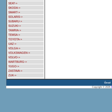
SEAT->
SKODA->
SMART->
SOLARIS->
SUBARU->
SUZUKI->
TAWRIA->
TEMSA->
TOYOTA->
UAZ->
VOLGA->
VOLKSWAGEN->
VOLVO->
WARTBURG->
YUGO->
ZASTAVA->
ZUK->
Úvod
Copyright © 2026