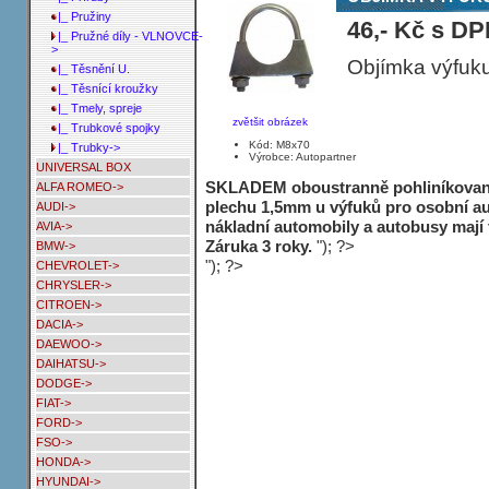
|_ Pružiny
46,- Kč s D
|_ Pružné díly - VLNOVCE-
>
Objímka výfuku
|_ Těsnění U.
|_ Těsnící kroužky
|_ Tmely, spreje
zvětšit obrázek
|_ Trubkové spojky
Kód: M8x70
|_ Trubky->
Výrobce: Autopartner
UNIVERSAL BOX
SKLADEM oboustranně pohliníkované
ALFA ROMEO->
plechu 1,5mm u výfuků pro osobní au
AUDI->
nákladní automobily a autobusy mají
AVIA->
Záruka 3 roky.
"); ?>
BMW->
"); ?>
CHEVROLET->
CHRYSLER->
CITROEN->
DACIA->
DAEWOO->
DAIHATSU->
DODGE->
FIAT->
FORD->
FSO->
HONDA->
HYUNDAI->