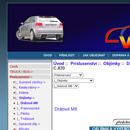
ÚVOD
::
PŘIHLÁSIT
::
JAK OBJEDNAT
::
DOPRAVA A
Úvod
::
Prislusenstvi
::
Objímky
::
D
Ceník
C.870
TRUCK / BUS->
Prislusenstvi
->
|_ Gumové závěsy->
|_ Katalyzátory->
|_ Kolena
|_ Objímky
->
|_ Drátové M8
Drátové M8
|_ Francouzské
|_ Pásky
|_ Trubkové
|_ Opravné díly->
OBJÍMKA VÝFUKU 2
|_ Příruby