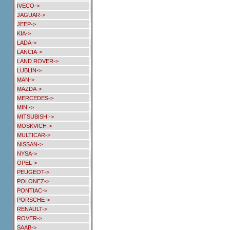
IVECO->
JAGUAR->
JEEP->
KIA->
LADA->
LANCIA->
LAND ROVER->
LUBLIN->
MAN->
MAZDA->
MERCEDES->
MINI->
MITSUBISHI->
MOSKVICH->
MULTICAR->
NISSAN->
NYSA->
OPEL->
PEUGEOT->
POLONEZ->
PONTIAC->
PORSCHE->
RENAULT->
ROVER->
SAAB->