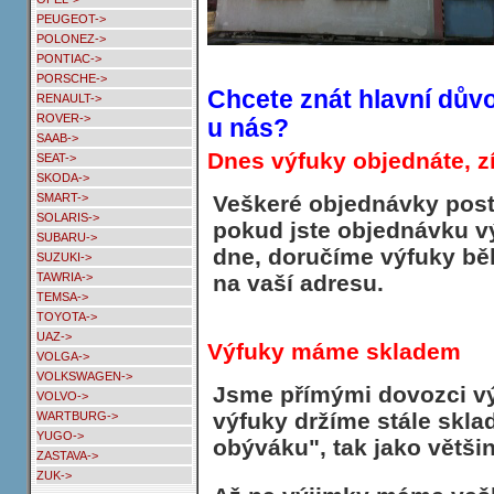
PEUGEOT->
POLONEZ->
PONTIAC->
PORSCHE->
Chcete znát hlavní dův
RENAULT->
ROVER->
u nás?
SAAB->
Dnes výfuky objednáte, z
SEAT->
SKODA->
Veškeré objednávky post
SMART->
SOLARIS->
pokud jste objednávku v
SUBARU->
dne, doručíme výfuky bě
SUZUKI->
na vaší adresu.
TAWRIA->
TEMSA->
TOYOTA->
UAZ->
Výfuky máme skladem
VOLGA->
VOLKSWAGEN->
Jsme přímými dovozci v
VOLVO->
výfuky držíme stále skl
WARTBURG->
YUGO->
obýváku", tak jako větš
ZASTAVA->
ZUK->