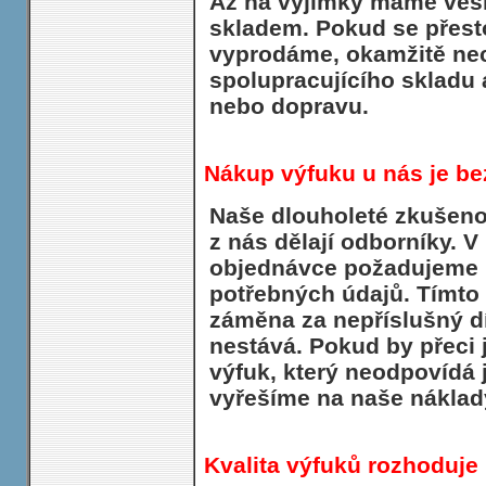
Až na výjimky máme vešk
skladem. Pokud se přesto
vyprodáme, okamžitě nec
spolupracujícího skladu 
nebo dopravu.
Nákup výfuku u nás je bez
Naše dlouholeté zkušeno
z nás dělají odborníky. 
objednávce požadujeme 
potřebných údajů. Tímto 
záměna za nepříslušný dí
nestává. Pokud by přeci 
výfuk, který neodpovídá 
vyřešíme na naše náklad
Kvalita výfuků rozhoduje