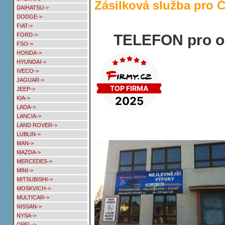
Zásilková služba pro 
DAIHATSU->
DODGE->
FIAT->
TELEFON pro o
FORD->
FSO->
HONDA->
HYUNDAI->
IVECO->
JAGUAR->
JEEP->
KIA->
LADA->
LANCIA->
LAND ROVER->
LUBLIN->
MAN->
MAZDA->
MERCEDES->
MINI->
MITSUBISHI->
MOSKVICH->
MULTICAR->
NISSAN->
NYSA->
OPEL->