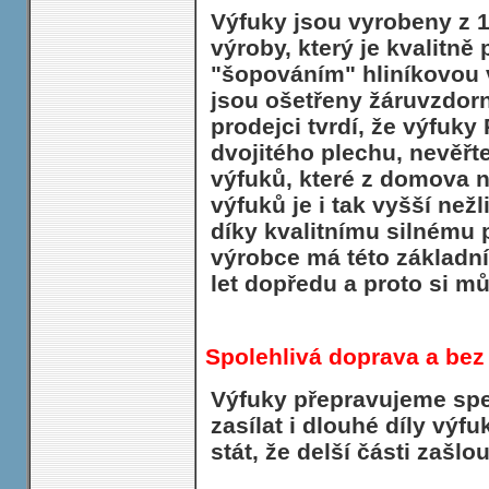
Výfuky jsou vyrobeny z 
výroby, který je kvalitn
"šopováním" hliníkovou 
jsou ošetřeny žáruvzdorn
prodejci tvrdí, že výfuk
dvojitého plechu, nevěřt
výfuků, které z domova n
výfuků je i tak vyšší nežl
díky kvalitnímu silnému
výrobce má této základn
let dopředu a proto si mů
Spolehlivá doprava a bez
Výfuky přepravujeme spe
zasílat i dlouhé díly vý
stát, že delší části zašlo