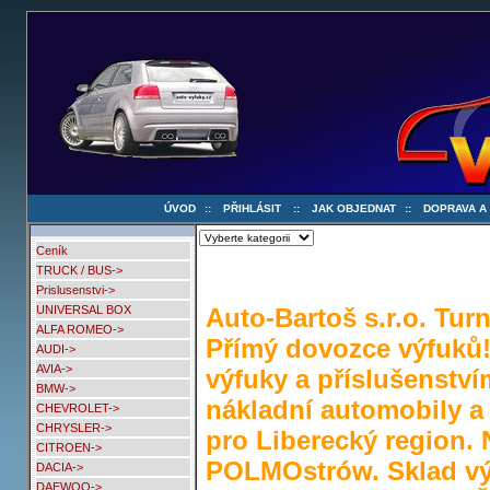
ÚVOD
::
PŘIHLÁSIT
::
JAK OBJEDNAT
::
DOPRAVA A
Ceník
TRUCK / BUS->
Prislusenstvi->
Auto-Bartoš s.r.o. Turn
UNIVERSAL BOX
ALFA ROMEO->
Přímý dovozce výfuků!
AUDI->
AVIA->
výfuky a příslušenství
BMW->
nákladní automobily a 
CHEVROLET->
CHRYSLER->
pro Liberecký region. 
CITROEN->
POLMOstrów. Sklad vý
DACIA->
DAEWOO->