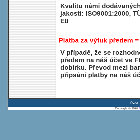
Kvalitu námi dodávaných 
jakosti: ISO9001:2000, 
E8
Platba za výfuk předem =
V případě, že se rozhodn
předem na náš účet ve FI
dobírku. Převod mezi ban
připsání platby na náš ú
Úvod
Copyright © 2026