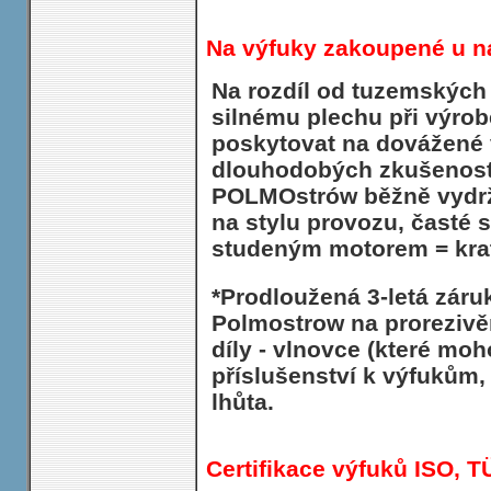
Na výfuky zakoupené u n
Na rozdíl od tuzemských
silnému plechu při výro
poskytovat na dovážené v
dlouhodobých zkušeností
POLMOstrów běžně vydrží 
na stylu provozu, časté s
studeným motorem = krat
*Prodloužená 3-letá záru
Polmostrow na prorezivě
díly - vlnovce (které moh
příslušenství k výfukům,
lhůta.
Certifikace výfuků ISO, T