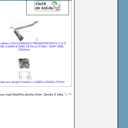
ku střední VOLKSWAGEN TRANSPORTER IV 2.4 D
AB 1/1996-4/1998 2370ccm 57kW / 78HP SWB
2920mm
ojka pro spojení trubek o vnějším průměru 55mm
usy mají tloušťku plechu 2mm. Záruka 3 roky.
"); ?>