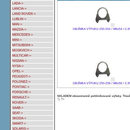
LADA->
LANCIA->
LAND ROVER->
LUBLIN->
MAN->
OBJÍMKA VÝFUKU 250-254 / M8x54 / C.8
MAZDA->
MERCEDES->
MINI->
MITSUBISHI->
MOSKVICH->
MULTICAR->
NISSAN->
NYSA->
OPEL->
PEUGEOT->
POLONEZ->
OBJÍMKA VÝFUKU 250-258 / M8x58 / C.8
PONTIAC->
PORSCHE->
SKLADEM oboustranně pohliníkované výfuky. Tloušť
RENAULT->
"); ?>
ROVER->
SAAB->
SEAT->
SKODA->
SMART->
SOLARIS->