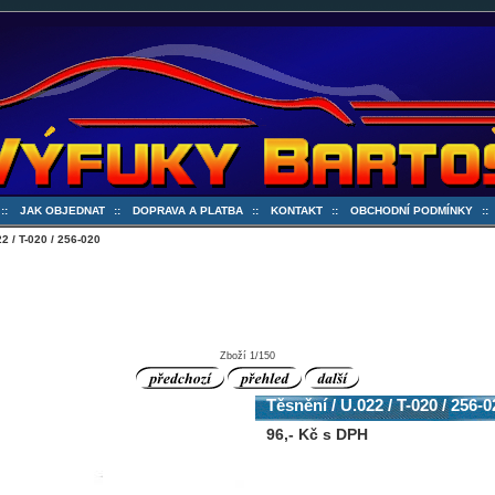
::
JAK OBJEDNAT
::
DOPRAVA A PLATBA
::
KONTAKT
::
OBCHODNÍ PODMÍNKY
:
2 / T-020 / 256-020
Zboží 1/150
Těsnění / U.022 / T-020 / 256-0
96,- Kč s DPH