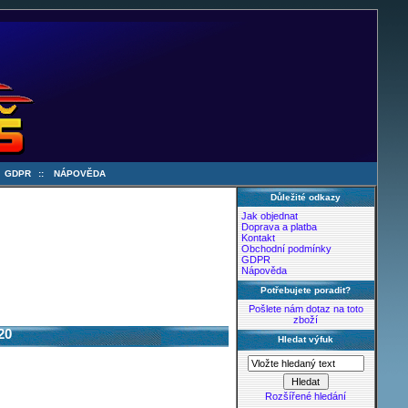
:
GDPR
::
NÁPOVĚDA
Důležité odkazy
Jak objednat
Doprava a platba
Kontakt
Obchodní podmínky
GDPR
Nápověda
Potřebujete poradit?
Pošlete nám dotaz na toto
zboží
20
Hledat výfuk
Rozšířené hledání