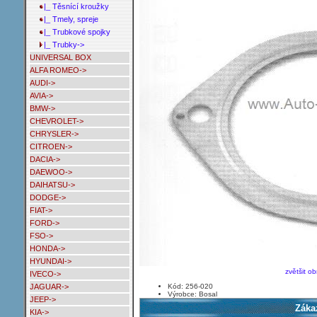
|_ Těsnící kroužky
|_ Tmely, spreje
|_ Trubkové spojky
|_ Trubky->
UNIVERSAL BOX
ALFA ROMEO->
AUDI->
AVIA->
BMW->
CHEVROLET->
CHRYSLER->
CITROEN->
DACIA->
DAEWOO->
DAIHATSU->
DODGE->
FIAT->
FORD->
FSO->
HONDA->
HYUNDAI->
zvětšit o
IVECO->
Kód: 256-020
JAGUAR->
Výrobce: Bosal
JEEP->
Zákaz
KIA->