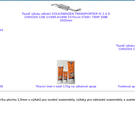
Tlumič výfuku střední VOLKSWAGEN TRANSPORTER IV 2.4 D
CHASSIS CAB 1/1996-4/1998 2370ccm 57kW / 78HP SWB
2920mm
54
Tlumič výfu
CHASSIS C
58
Těsnící tmel v tubě 170g na výfukové spoje
Trubková sp
ka plechu 1,5mm u výfuků pro osobní automobily, výfuky pro nákladní automobily a autob