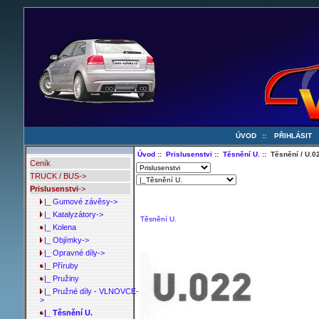
ÚVOD
::
PŘIHLÁSIT
Úvod
::
Prislusenstvi
::
Těsnění U.
:: Těsnění / U.02
Ceník
TRUCK / BUS->
Prislusenstvi
->
|_ Gumové závěsy->
|_ Katalyzátory->
Těsnění U.
|_ Kolena
|_ Objímky->
|_ Opravné díly->
|_ Příruby
|_ Pružiny
|_ Pružné díly - VLNOVCE-
>
|_ Těsnění U.