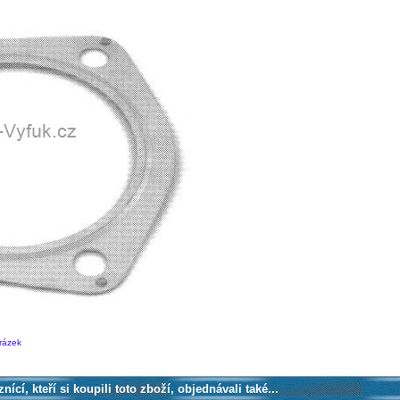
brázek
nící, kteří si koupili toto zboží, objednávali také...