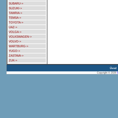
SUBARU->
SUZUKI->
TAWRIA->
TEMSA->
TOYOTA->
UAZ->
VOLGA->
VOLKSWAGEN->
VOLVO->
WARTBURG->
YUGO->
ZASTAVA->
ZUK->
Úvod
Copyright © 2026