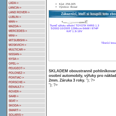
LADA->
Kód: 256-305
Výrobce: Bosal
LANCIA->
LAND ROVER->
Zákaznící, kteří si koupili toto zbo
LUBLIN->
MAN->
Tlumič výfuku střední TOYOTA YARIS 1.3
MAZDA->
5/2002-10/2005 1298ccm 64kW / 87HP
MERCEDES->
KAT 1.3i 16V
MINI->
MITSUBISHI->
Těsnící krou
MOSKVICH->
MULTICAR->
NISSAN->
NYSA->
OPEL->
PEUGEOT->
SKLADEM oboustranně pohliníkované 
POLONEZ->
osobní automobily, výfuky pro náklad
PONTIAC->
2mm. Záruka 3 roky.
"); ?>
PORSCHE->
"); ?>
RENAULT->
ROVER->
SAAB->
SEAT->
SKODA->
SMART->
SOLARIS->