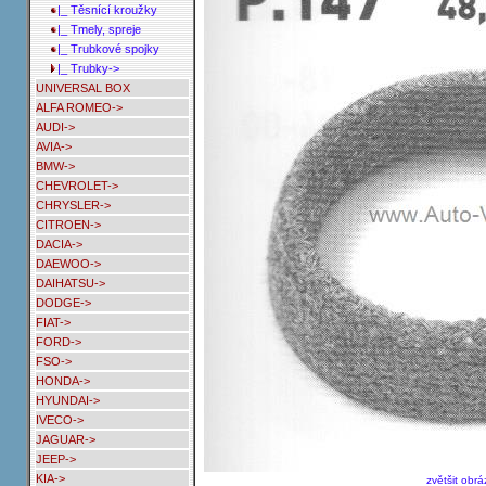
|_ Těsnící kroužky
|_ Tmely, spreje
|_ Trubkové spojky
|_ Trubky->
UNIVERSAL BOX
ALFA ROMEO->
AUDI->
AVIA->
BMW->
CHEVROLET->
CHRYSLER->
CITROEN->
DACIA->
DAEWOO->
DAIHATSU->
DODGE->
FIAT->
FORD->
FSO->
HONDA->
HYUNDAI->
IVECO->
JAGUAR->
JEEP->
KIA->
zvětšit obr