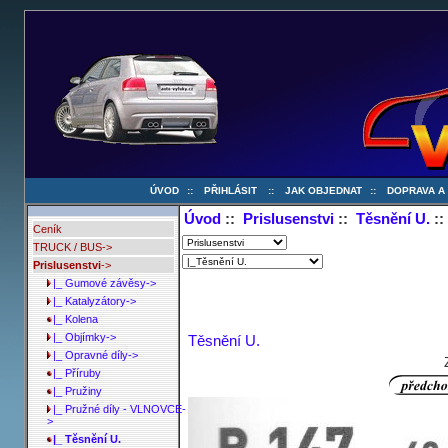
ÚVOD
::
PŘIHLÁSIT
::
JAK OBJEDNAT
::
DOPRAVA A
Úvod
::
Prislusenstvi
::
Těsnění U.
::
Ceník
TRUCK / BUS->
Prislusenstvi
->
|_ Gumové závěsy->
|_ Katalyzátory->
|_ Kolena
|_ Objímky->
Těsnění U.
|_ Opravné díly->
|_ Příruby
|_ Pružiny
|_ Pružné díly - VLNOVCE-
>
|_ Těsnění U.