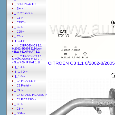
|_ BERLINGO II->
|_ BX->
|_ C-Crosser->
|_ C1->
|_ C15E->
|_ C2->
|_ C25->
|_ C3
->
|_ 1.1
->
|_ CITROEN C3 1.1
0/2002-8/2005 1124ccm
45kW / 61HP KAT 1.1i
|_ CITROEN C3 1.1
9/2005-0/2009 1124ccm
CITROEN C3 1.1 0/2002-8/2005
44kW / 60HP KAT 1.1i
|_ 1.4->
|_ 1.4 D->
|_ 1.6->
|_ C3 PICASSO->
|_ C3 Pluriel->
|_ C4->
|_ C4 GRAND PICASSO->
|_ C4 PICASSO->
|_ C5->
|_ C8->
|_ DS4->