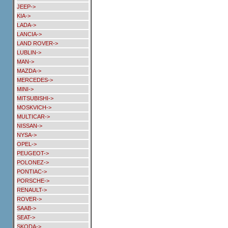
JEEP->
KIA->
LADA->
LANCIA->
LAND ROVER->
LUBLIN->
MAN->
MAZDA->
MERCEDES->
MINI->
MITSUBISHI->
MOSKVICH->
MULTICAR->
NISSAN->
NYSA->
OPEL->
PEUGEOT->
POLONEZ->
PONTIAC->
PORSCHE->
RENAULT->
ROVER->
SAAB->
SEAT->
SKODA->