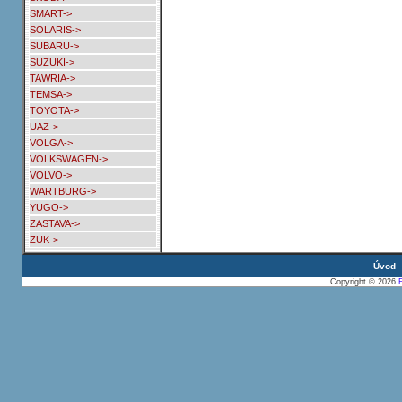
SMART->
SOLARIS->
SUBARU->
SUZUKI->
TAWRIA->
TEMSA->
TOYOTA->
UAZ->
VOLGA->
VOLKSWAGEN->
VOLVO->
WARTBURG->
YUGO->
ZASTAVA->
ZUK->
Úvod
Copyright © 2026