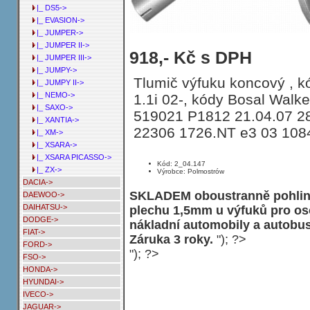
|_ DS5->
|_ EVASION->
|_ JUMPER->
|_ JUMPER II->
Tlumič výfuku koncový CITROEN C3 1
918,- Kč s DPH
|_ JUMPER III->
|_ JUMPY->
Tlumič výfuku koncový , kó
|_ JUMPY II->
|_ NEMO->
1.1i 02-, kódy Bosal Walke
|_ SAXO->
519021 P1812 21.04.07 
|_ XANTIA->
22306 1726.NT e3 03 108
|_ XM->
|_ XSARA->
|_ XSARA PICASSO->
Kód: 2_04.147
|_ ZX->
Výrobce: Polmostrów
DACIA->
SKLADEM oboustranně pohliní
DAEWOO->
DAIHATSU->
plechu 1,5mm u výfuků pro os
DODGE->
nákladní automobily a autobu
FIAT->
Záruka 3 roky.
"); ?>
FORD->
"); ?>
FSO->
HONDA->
HYUNDAI->
IVECO->
JAGUAR->