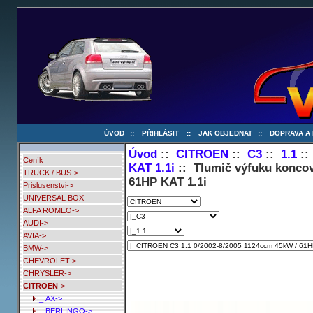
ÚVOD
::
PŘIHLÁSIT
::
JAK OBJEDNAT
::
DOPRAVA A
Úvod
::
CITROEN
::
C3
::
1.1
:
Ceník
KAT 1.1i
:: Tlumič výfuku konco
TRUCK / BUS->
61HP KAT 1.1i
Prislusenstvi->
UNIVERSAL BOX
ALFA ROMEO->
AUDI->
AVIA->
BMW->
CHEVROLET->
CHRYSLER->
CITROEN
->
|_ AX->
|_ BERLINGO->