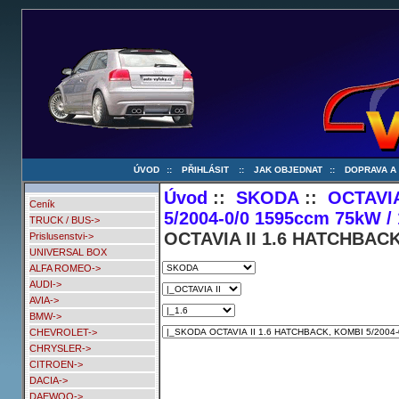
ÚVOD
::
PŘIHLÁSIT
::
JAK OBJEDNAT
::
DOPRAVA A
Úvod
::
SKODA
::
OCTAVIA
Ceník
5/2004-0/0 1595ccm 75kW /
TRUCK / BUS->
OCTAVIA II 1.6 HATCHBACK,
Prislusenstvi->
UNIVERSAL BOX
ALFA ROMEO->
AUDI->
AVIA->
BMW->
CHEVROLET->
CHRYSLER->
CITROEN->
DACIA->
DAEWOO->