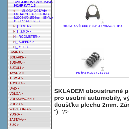
5/2004-0/0 1595ccm 75kW /
102HP KAT 1.6i
|_ SKODA OCTAVIA II
1.6 HATCHBACK, KOMBI
5/2004-0/0 1598ccm 85kW /
115HP KAT 1.6 FSi
OBJÍMKA VÝFUKU 250-254 / M8x54 / C.854
|_ 1.9 D->
|_ 2.0 D->
|_ ROOMSTER->
|_ SUPERB->
|_ YETI->
SMART->
SOLARIS->
SUBARU->
SUZUKI->
Pružina M.302 / 251-932
TAWRIA->
TEMSA->
TOYOTA->
UAZ->
SKLADEM oboustranně poh
VOLGA->
pro osobní automobily, v
VOLKSWAGEN->
tloušťku plechu 2mm. Zár
VOLVO->
WARTBURG->
"); ?>
YUGO->
ZASTAVA->
ZUK->