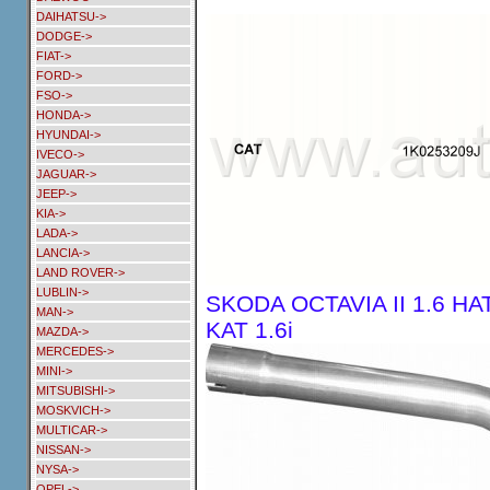
DAIHATSU->
DODGE->
FIAT->
FORD->
FSO->
HONDA->
HYUNDAI->
IVECO->
JAGUAR->
JEEP->
KIA->
LADA->
LANCIA->
LAND ROVER->
LUBLIN->
SKODA OCTAVIA II 1.6 HA
MAN->
KAT 1.6i
MAZDA->
MERCEDES->
MINI->
MITSUBISHI->
MOSKVICH->
MULTICAR->
NISSAN->
NYSA->
OPEL->