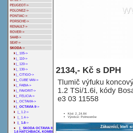
PEUGEOT->
POLONEZ->
PONTIAC->
PORSCHE->
RENAULT->
ROVER->
SAAB->
SEAT->
SKODA
->
|_ 105->
|_ 110->
|_ 120->
Tlumič výfuku koncový SKODA OCTAV
2134,- Kč s DPH
|_ 130->
|_ CITIGO->
Tlumič výfuku koncový 
|_ CUBE VAN->
|_ FABIA->
1.2 TSi/1.6i, kódy Bo
|_ FAVORIT->
|_ FELICIA->
e3 03 11558
|_ OCTAVIA->
|_ OCTAVIA II
->
|_ 1.2->
Kód: 2_24.84
Výrobce: Polmostrów
|_ 1.4->
|_ 1.6
->
Zákaznící, kteří s
|_ SKODA OCTAVIA II
1.6 HATCHBACK, KOMBI