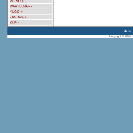
VOLVO->
WARTBURG->
YUGO->
ZASTAVA->
ZUK->
Úvod
Copyright © 2026