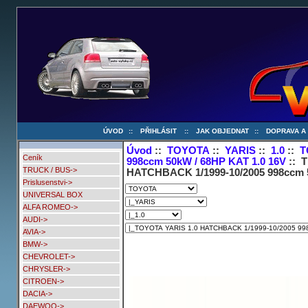
ÚVOD
::
PŘIHLÁSIT
::
JAK OBJEDNAT
::
DOPRAVA A
Úvod
::
TOYOTA
::
YARIS
::
1.0
::
T
Ceník
998ccm 50kW / 68HP KAT 1.0 16V
:: T
TRUCK / BUS->
HATCHBACK 1/1999-10/2005 998ccm 5
Prislusenstvi->
UNIVERSAL BOX
ALFA ROMEO->
AUDI->
AVIA->
BMW->
CHEVROLET->
CHRYSLER->
CITROEN->
DACIA->
DAEWOO->