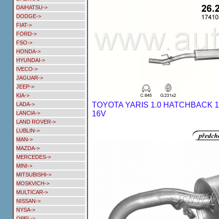
DAIHATSU->
DODGE->
FIAT->
FORD->
FSO->
HONDA->
HYUNDAI->
IVECO->
JAGUAR->
JEEP->
KIA->
TOYOTA YARIS 1.0 HATCHBACK 1/1
LADA->
16V
LANCIA->
LAND ROVER->
LUBLIN->
MAN->
MAZDA->
MERCEDES->
MINI->
MITSUBISHI->
MOSKVICH->
MULTICAR->
NISSAN->
NYSA->
OPEL->