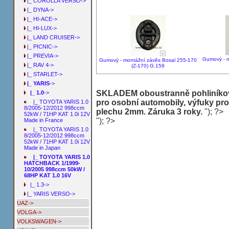
|_ COROLLA VERSO->
|_ DYNA->
|_ HI-ACE->
|_ HI-LUX->
|_ LAND CRUISER->
|_ PICNIC->
|_ PREVIA->
Gumový - m
Gumový - montážní závěs Bosal 255-170
|_ RAV 4->
(Z-170) G.159
|_ STARLET->
|_ YARIS
->
SKLADEM oboustranně pohliníkov
|_ 1.0
->
pro osobní automobily, výfuky pro
|_ TOYOTA YARIS 1.0
8/2005-12/2012 998ccm
plechu 2mm. Záruka 3 roky.
"); ?>
52kW / 71HP KAT 1.0i 12V
"); ?>
Made in France
|_ TOYOTA YARIS 1.0
8/2005-12/2012 998ccm
52kW / 71HP KAT 1.0i 12V
Made in Japan
|_ TOYOTA YARIS 1.0
HATCHBACK 1/1999-
10/2005 998ccm 50kW /
68HP KAT 1.0 16V
|_ 1.3->
|_ YARIS VERSO->
UAZ->
VOLGA->
VOLKSWAGEN->