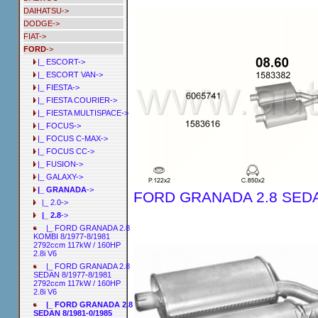
DAIHATSU->
DODGE->
FIAT->
FORD
->
|_ ESCORT->
|_ ESCORT VAN->
|_ FIESTA->
|_ FIESTA COURIER->
|_ FIESTA MULTISPACE->
|_ FOCUS->
|_ FOCUS C-MAX->
|_ FOCUS CC->
|_ FUSION->
|_ GALAXY->
|_ GRANADA
->
FORD GRANADA 2.8 SEDAN 
|_ 2.0->
|_ 2.8
->
|_ FORD GRANADA 2.8
KOMBI 8/1977-8/1981
2792ccm 117kW / 160HP
2.8i V6
|_ FORD GRANADA 2.8
SEDAN 8/1977-8/1981
2792ccm 117kW / 160HP
2.8i V6
|_ FORD GRANADA 2.8
SEDAN 8/1981-0/1985