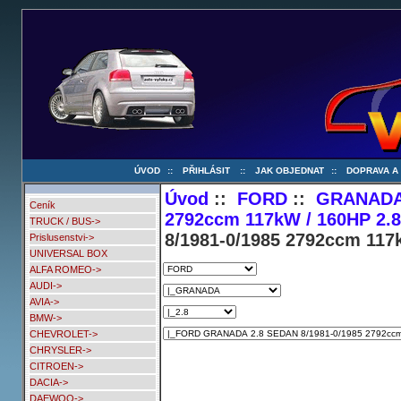
ÚVOD
::
PŘIHLÁSIT
::
JAK OBJEDNAT
::
DOPRAVA A
Úvod
::
FORD
::
GRANAD
Ceník
2792ccm 117kW / 160HP 2.8
TRUCK / BUS->
8/1981-0/1985 2792ccm 117k
Prislusenstvi->
UNIVERSAL BOX
ALFA ROMEO->
AUDI->
AVIA->
BMW->
CHEVROLET->
CHRYSLER->
CITROEN->
DACIA->
DAEWOO->