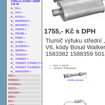
2792ccm 117kW / 160HP
2.8i V6
|_ KA->
|_ KA II->
|_ KUGA->
|_ MAVERICK->
|_ MONDEO->
Tlumič výfuku střední FORD GRANAD
1755,- Kč s DPH
|_ ORION->
|_ PROBE->
|_ PUMA->
Tlumič výfuku střední 
|_ S-MAX->
V6, kódy Bosal Walke
|_ SCORPIO->
|_ SIERRA->
1583382 1588359 501
|_ TAUNUS->
|_ TRANSIT->
|_ TRANSIT CONNECT->
Kód: 3_08.60
|_ TRANSIT TOURNEO->
Výrobce: Polmostrów
|_ WINDSTAR->
FSO->
HONDA->
zvětšit obrázek
HYUNDAI->
IVECO->
JAGUAR->
JEEP->
KIA->