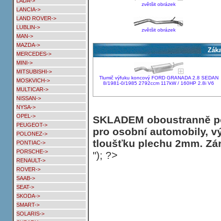
LADA->
zvětšit obrázek
LANCIA->
LAND ROVER->
LUBLIN->
zvětšit obrázek
MAN->
MAZDA->
Záka
MERCEDES->
MINI->
MITSUBISHI->
Tlumič výfuku koncový FORD GRANADA 2.8 SEDAN
MOSKVICH->
8/1981-0/1985 2792ccm 117kW / 160HP 2.8i V6
MULTICAR->
NISSAN->
NYSA->
OPEL->
SKLADEM oboustranně poh
PEUGEOT->
pro osobní automobily, v
POLONEZ->
tloušťku plechu 2mm. Zár
PONTIAC->
PORSCHE->
"); ?>
RENAULT->
ROVER->
SAAB->
SEAT->
SKODA->
SMART->
SOLARIS->