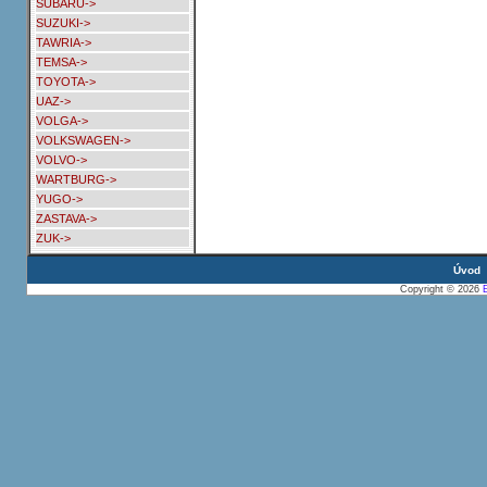
SUBARU->
SUZUKI->
TAWRIA->
TEMSA->
TOYOTA->
UAZ->
VOLGA->
VOLKSWAGEN->
VOLVO->
WARTBURG->
YUGO->
ZASTAVA->
ZUK->
Úvod
Copyright © 2026