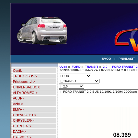
ÚVOD
::
PŘIHLÁSIT
Úvod
::
FORD
::
TRANSIT
::
2.0
::
FORD TRANSIT 2
7/1994 2000ccm 64-72kW / 87-98HP KAT 2.0 TL20
Ceník
TRUCK / BUS->
Prislusenstvi->
UNIVERSAL BOX
ALFA ROMEO->
AUDI->
AVIA->
BMW->
CHEVROLET->
CHRYSLER->
CITROEN->
DACIA->
DAEWOO->