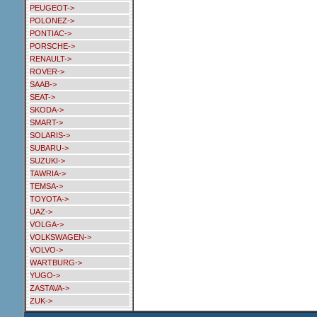
PEUGEOT->
POLONEZ->
PONTIAC->
PORSCHE->
RENAULT->
ROVER->
SAAB->
SEAT->
SKODA->
SMART->
SOLARIS->
SUBARU->
SUZUKI->
TAWRIA->
TEMSA->
TOYOTA->
UAZ->
VOLGA->
VOLKSWAGEN->
VOLVO->
WARTBURG->
YUGO->
ZASTAVA->
ZUK->