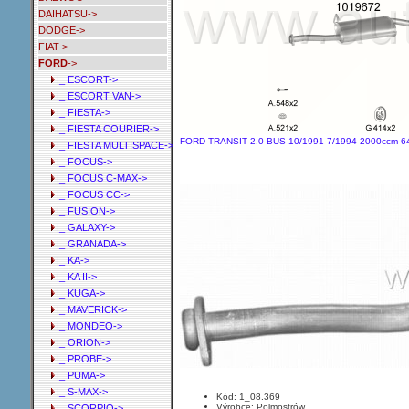
DAIHATSU->
DODGE->
FIAT->
FORD
->
|_ ESCORT->
|_ ESCORT VAN->
|_ FIESTA->
|_ FIESTA COURIER->
FORD TRANSIT 2.0 BUS 10/1991-7/1994 2000ccm 6
|_ FIESTA MULTISPACE->
|_ FOCUS->
|_ FOCUS C-MAX->
|_ FOCUS CC->
|_ FUSION->
|_ GALAXY->
|_ GRANADA->
|_ KA->
|_ KA II->
|_ KUGA->
|_ MAVERICK->
|_ MONDEO->
|_ ORION->
|_ PROBE->
|_ PUMA->
|_ S-MAX->
Kód: 1_08.369
Výrobce: Polmostrów
|_ SCORPIO->