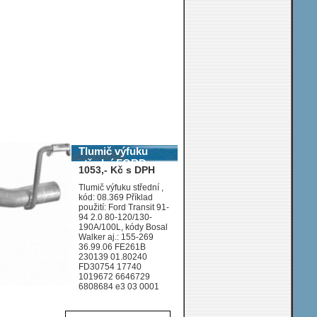
Tlumič výfuku
střední FORD
1053,- Kč s DPH
TRANSIT 2.0 BUS
10/1991-7/1994
Tlumič výfuku střední ,
kód: 08.369 Příklad
2000ccm 64-72kW /
použití: Ford Transit 91-
87-98HP KAT 2.0
94 2.0 80-120/130-
TL20EFI SWB
190A/100L, kódy Bosal
2835mm
Walker aj.: 155-269
36.99.06 FE261B
230139 01.80240
FD30754 17740
1019672 6646729
6808684 e3 03 0001