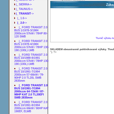
Zákaz
|_ SIERRA->
|_ TAUNUS->
|_ TRANSIT
->
|_ 1.6->
|_ 2.0
->
|_ FORD TRANSIT 2.0
BUS 1/1978-3/1984
2000ccm 57kW / 78HP 80-
120 SWB
Tlumič výfuku
|_ FORD TRANSIT 2.0
BUS 1/1978-4/1984
2000ccm 57kW / 78HP 130-
SKLADEM oboustranně pohliníkované výfuky. Tloušť
190 (100L) LWB
"); ?>
|_ FORD TRANSIT 2.0
BUS 10/1988-8/1991
2000ccm 57kW / 78HP 130-
190 (100L) LWB
|_ FORD TRANSIT 2.0
BUS 10/1991-7/1994
2000ccm 57-66kW / 78-
90HP 2.0 TL20L SWB
2835mm
|_ FORD TRANSIT 2.0
BUS 10/1991-7/1994
2000ccm 64-72kW / 87-
98HP KAT 2.0 TL20EFI
SWB 2835mm
|_ FORD TRANSIT 2.0
BUS 10/1991-8/1994
2000ccm 66kW / 90HP KAT
190EF, ELWB