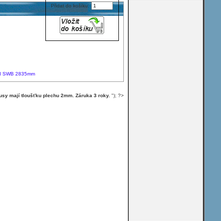
Přidat do košíku:
EFI SWB 2835mm
usy mají tloušťku plechu 2mm. Záruka 3 roky.
"); ?>