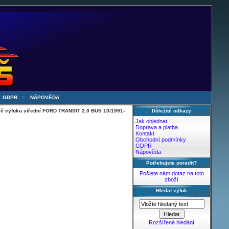
:
GDPR
::
NÁPOVĚDA
ič výfuku střední FORD TRANSIT 2.0 BUS 10/1991-
Důležité odkazy
Jak objednat
Doprava a platba
Kontakt
Obchodní podmínky
GDPR
Nápověda
Potřebujete poradit?
Pošlete nám dotaz na toto
zboží
Hledat výfuk
Rozšířené hledání