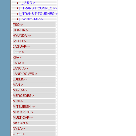
|_ 2.5 D->
|_ TRANSIT CONNECT->
|_ TRANSIT TOURNEO->
|_ WINDSTAR->
FSO->
HONDA->
HYUNDAI->
IVECO->
JAGUAR->
JEEP->
KIA->
LADA->
LANCIA->
LAND ROVER->
LUBLIN->
MAN->
MAZDA->
MERCEDES->
MINI->
MITSUBISHI->
MOSKVICH->
MULTICAR->
NISSAN->
NYSA->
OPEL->