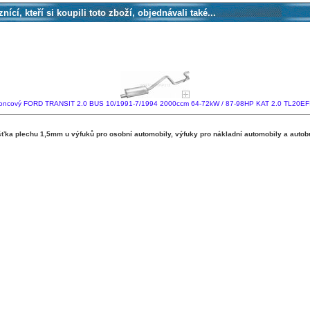
nící, kteří si koupili toto zboží, objednávali také...
 koncový FORD TRANSIT 2.0 BUS 10/1991-7/1994 2000ccm 64-72kW / 87-98HP KAT 2.0 TL20
ka plechu 1,5mm u výfuků pro osobní automobily, výfuky pro nákladní automobily a autob