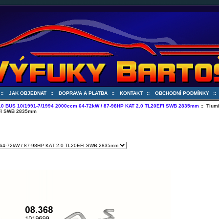
::
JAK OBJEDNAT
::
DOPRAVA A PLATBA
::
KONTAKT
::
OBCHODNÍ PODMÍNKY
:
.0 BUS 10/1991-7/1994 2000ccm 64-72kW / 87-98HP KAT 2.0 TL20EFI SWB 2835mm
:: Tlum
EFI SWB 2835mm