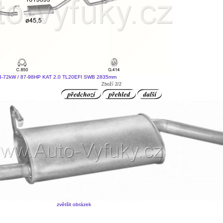
4-72kW / 87-98HP KAT 2.0 TL20EFI SWB 2835mm
Zboží 2/2
zvětšit obrázek