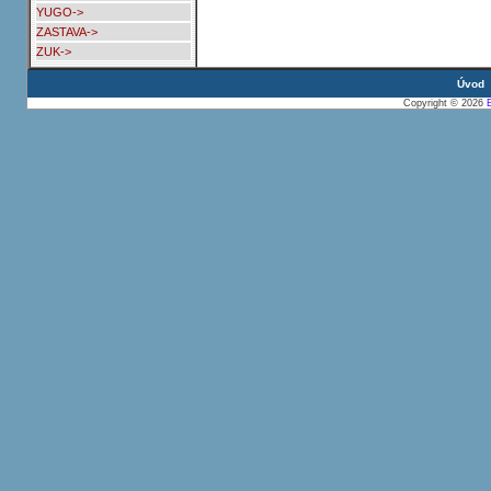
YUGO->
ZASTAVA->
ZUK->
Úvod
Copyright © 2026