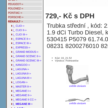
PEUGEOT->
POLONEZ->
PONTIAC->
Trubka střední RENAULT MEGANE III
729,- Kč s DPH
PORSCHE->
130HP KAT 1.5 dCi Turbo Diesel
RENAULT
->
Trubka střední , kód: 2
|_ CLIO->
|_ CLIO II->
1.9 dCi Turbo Diesel, 
|_ CLIO III->
530415 P5079 61.74.
|_ ESPACE II->
|_ ESPACE III->
08231 8200276010 8
|_ EXPRESS->
|_ GRAND MODUS->
|_ GRAND SCENIC II->
Kód: 16_21.52
|_ GRAND SCENIC III->
Výrobce: Polmostrów
|_ KANGOO->
|_ LAGUNA->
|_ LAGUNA II->
|_ LAGUNA III->
|_ LOGAN->
zvětšit obrázek
|_ MASTER II->
|_ MEGANE I->
|_ MEGANE II->
|_ MEGANE II CC->
zvětšit obrázek
|_ MEGANE III
->