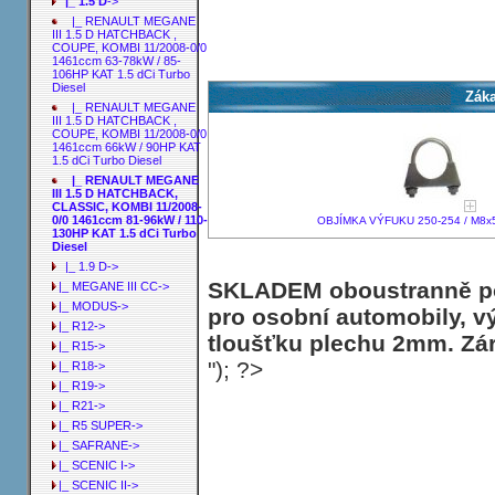
|_ 1.5 D
->
|_ RENAULT MEGANE
III 1.5 D HATCHBACK ,
COUPE, KOMBI 11/2008-0/0
1461ccm 63-78kW / 85-
106HP KAT 1.5 dCi Turbo
Diesel
Záka
|_ RENAULT MEGANE
III 1.5 D HATCHBACK ,
COUPE, KOMBI 11/2008-0/0
1461ccm 66kW / 90HP KAT
1.5 dCi Turbo Diesel
|_ RENAULT MEGANE
III 1.5 D HATCHBACK,
CLASSIC, KOMBI 11/2008-
0/0 1461ccm 81-96kW / 110-
OBJÍMKA VÝFUKU 250-254 / M8x5
130HP KAT 1.5 dCi Turbo
Diesel
|_ 1.9 D->
SKLADEM oboustranně poh
|_ MEGANE III CC->
|_ MODUS->
pro osobní automobily, v
|_ R12->
tloušťku plechu 2mm. Zár
|_ R15->
"); ?>
|_ R18->
|_ R19->
|_ R21->
|_ R5 SUPER->
|_ SAFRANE->
|_ SCENIC I->
|_ SCENIC II->