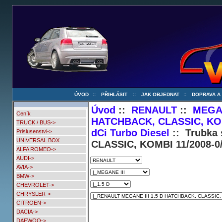
ÚVOD
::
PŘIHLÁSIT
::
JAK OBJEDNAT
::
DOPRAVA A
Úvod
::
RENAULT
::
MEGAN
Ceník
HATCHBACK, CLASSIC, KOMB
TRUCK / BUS->
dCi Turbo Diesel
:: Trubka
Prislusenstvi->
UNIVERSAL BOX
CLASSIC, KOMBI 11/2008-0/
ALFA ROMEO->
AUDI->
AVIA->
BMW->
CHEVROLET->
CHRYSLER->
CITROEN->
DACIA->
DAEWOO->