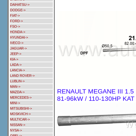
DAIHATSU->
DODGE->
FIAT->
FORD->
FSO->
HONDA->
HYUNDAI->
IVECO->
JAGUAR->
JEEP->
KIA->
LADA->
LANCIA->
LAND ROVER->
LUBLIN->
MAN->
RENAULT MEGANE III 1.5
MAZDA->
81-96kW / 110-130HP KAT 1
MERCEDES->
MINI->
MITSUBISHI->
MOSKVICH->
MULTICAR->
NISSAN->
NYSA->
OPEL->