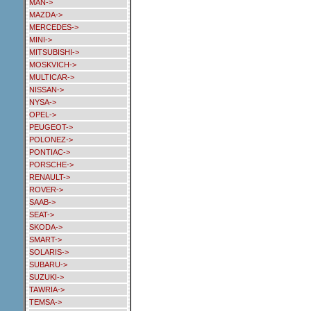
MAN->
MAZDA->
MERCEDES->
MINI->
MITSUBISHI->
MOSKVICH->
MULTICAR->
NISSAN->
NYSA->
OPEL->
PEUGEOT->
POLONEZ->
PONTIAC->
PORSCHE->
RENAULT->
ROVER->
SAAB->
SEAT->
SKODA->
SMART->
SOLARIS->
SUBARU->
SUZUKI->
TAWRIA->
TEMSA->