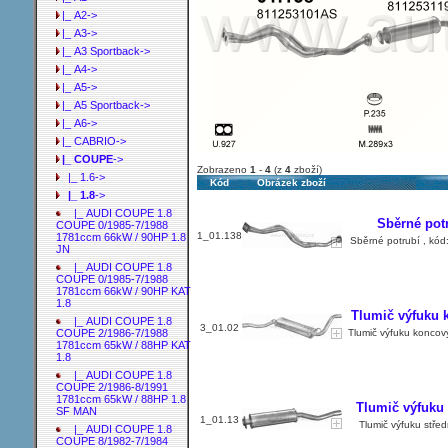
|_ A2->
|_ A3->
|_ A3 Sportback->
|_ A4->
|_ A5->
|_ A5 Sportback->
|_ A6->
|_ CABRIO->
|_ COUPE
->
Zobrazeno
1
-
4
(z
4
zboží)
|_ 1.6->
Kód
Obrázek zboží
|_ 1.8
->
|_ AUDI COUPE 1.8
Sběrné pot
COUPE 0/1985-7/1988
1_01.138
1781ccm 66kW / 90HP 1.8
Sběrné potrubí , kód
JN
|_ AUDI COUPE 1.8
COUPE 0/1985-7/1988
1781ccm 66kW / 90HP KAT
1.8
Tlumič výfuku 
|_ AUDI COUPE 1.8
3_01.02
Tlumič výfuku koncov
COUPE 2/1986-7/1988
1781ccm 65kW / 88HP KAT
1.8
|_ AUDI COUPE 1.8
COUPE 2/1986-8/1991
1781ccm 65kW / 88HP 1.8
Tlumič výfuku
SF MAN
1_01.13
Tlumič výfuku stře
|_ AUDI COUPE 1.8
COUPE 8/1982-7/1984