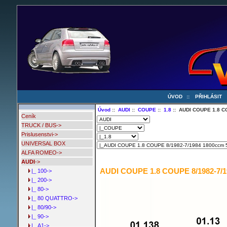
ÚVOD
::
PŘIHLÁSIT
Úvod
::
AUDI
::
COUPE
::
1.8
:: AUDI COUPE 1.8 C
Ceník
TRUCK / BUS->
Prislusenstvi->
UNIVERSAL BOX
ALFA ROMEO->
AUDI
->
AUDI COUPE 1.8 COUPE 8/1982-7/1
|_ 100->
|_ 200->
|_ 80->
|_ 80 QUATTRO->
|_ 80/90->
|_ 90->
|_ A1->