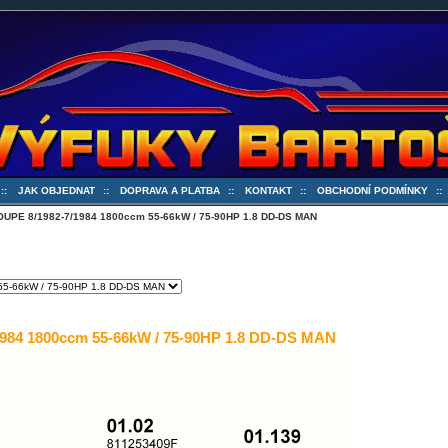
::
JAK OBJEDNAT
::
DOPRAVA A PLATBA
::
KONTAKT
::
OBCHODNÍ PODMÍNKY
:
OUPE 8/1982-7/1984 1800ccm 55-66kW / 75-90HP 1.8 DD-DS MAN
984 1800ccm 55-66kW / 75-90HP 1.8 DD-DS MAN