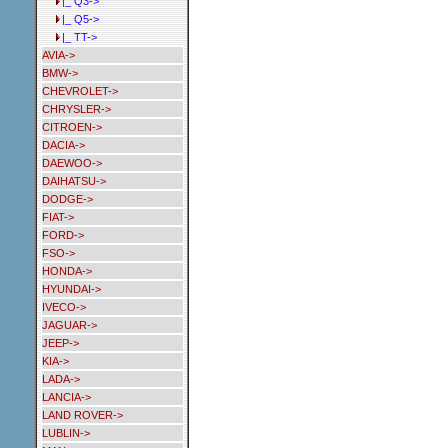
|_ Q3->
|_ Q5->
|_ TT->
AVIA->
BMW->
CHEVROLET->
CHRYSLER->
CITROEN->
DACIA->
DAEWOO->
DAIHATSU->
DODGE->
FIAT->
FORD->
FSO->
HONDA->
HYUNDAI->
IVECO->
JAGUAR->
JEEP->
KIA->
LADA->
LANCIA->
LAND ROVER->
LUBLIN->