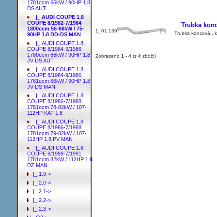
1781ccm 66kW / 90HP 1.8
DS AUT
|_ AUDI COUPE 1.8
COUPE 8/1982-7/1984
Trubka kon
1800ccm 55-66kW / 75-
1_01.139
Trubka koncová , k
90HP 1.8 DD-DS MAN
|_ AUDI COUPE 1.8
COUPE 8/1984-9/1986
1780ccm 66kW / 90HP 1.8
Zobrazeno
1
-
4
(z
4
zboží)
JV DS AUT
|_ AUDI COUPE 1.8
COUPE 8/1984-9/1986
1781ccm 66kW / 90HP 1.8
JV DS MAN
|_ AUDI COUPE 1.8
COUPE 8/1986-7/1988
1781ccm 78-82kW / 107-
112HP KAT 1.8
|_ AUDI COUPE 1.8
COUPE 8/1986-7/1988
1781ccm 79-82kW / 107-
112HP 1.8 PV MAN
|_ AUDI COUPE 1.8
COUPE 8/1989-7/1991
1781ccm 82kW / 112HP 1.8
DZ MAN
|_ 1.9->
|_ 2.0->
|_ 2.1->
|_ 2.2->
|_ 2.3->