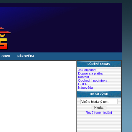
:
GDPR
::
NÁPOVĚDA
Důležité odkazy
Jak objednat
Doprava a platba
Kontakt
Obchodní podmínky
GDPR
Nápověda
Hledat výfuk
Rozšířené hledání