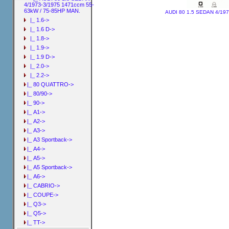
4/1973-3/1975 1471ccm 55-
63kW / 75-85HP MAN.
AUDI 80 1.5 SEDAN 4/197
|_ 1.6->
|_ 1.6 D->
|_ 1.8->
|_ 1.9->
|_ 1.9 D->
|_ 2.0->
|_ 2.2->
|_ 80 QUATTRO->
|_ 80/90->
|_ 90->
|_ A1->
|_ A2->
|_ A3->
|_ A3 Sportback->
|_ A4->
|_ A5->
|_ A5 Sportback->
|_ A6->
|_ CABRIO->
|_ COUPE->
|_ Q3->
|_ Q5->
|_ TT->