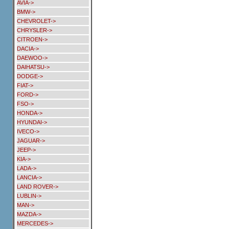
AVIA->
BMW->
CHEVROLET->
CHRYSLER->
CITROEN->
DACIA->
DAEWOO->
DAIHATSU->
DODGE->
FIAT->
FORD->
FSO->
HONDA->
HYUNDAI->
IVECO->
JAGUAR->
JEEP->
KIA->
LADA->
LANCIA->
LAND ROVER->
LUBLIN->
MAN->
MAZDA->
MERCEDES->