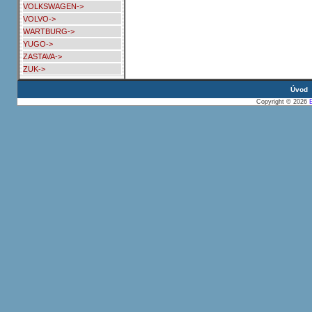
VOLKSWAGEN->
VOLVO->
WARTBURG->
YUGO->
ZASTAVA->
ZUK->
Úvod
Copyright © 2026