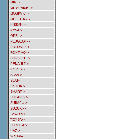
MINI->
MITSUBISHI->
MOSKVICH->
MULTICAR->
NISSAN->
NYSA->
OPEL->
PEUGEOT->
POLONEZ->
PONTIAC->
PORSCHE->
RENAULT->
ROVER->
SAAB->
SEAT->
SKODA->
SMART->
SOLARIS->
SUBARU->
SUZUKI->
TAWRIA->
TEMSA->
TOYOTA->
UAZ->
VOLGA->