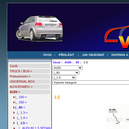
ÚVOD
::
PŘIHLÁSIT
::
JAK OBJEDNAT
::
DOPRAVA A
Úvod
::
AUDI
::
80
:: 1.5
Ceník
TRUCK / BUS->
Prislusenstvi->
UNIVERSAL BOX
ALFA ROMEO->
AUDI
->
1.5
|_ 100->
|_ 200->
|_ 80
->
|_ 1.3->
|_ 1.4->
|_ 1.5
->
|_ AUDI 80 1.5 SEDAN