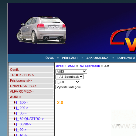
ÚVOD
::
PŘIHLÁSIT
::
JAK OBJEDNAT
::
DOPRAVA A
Úvod
::
AUDI
::
A3 Sportback
:: 2.0
Ceník
TRUCK / BUS->
Prislusenstvi->
UNIVERSAL BOX
ALFA ROMEO->
AUDI
->
2.0
|_ 100->
|_ 200->
|_ 80->
|_ 80 QUATTRO->
|_ 80/90->
|_ 90->
|_ A1->