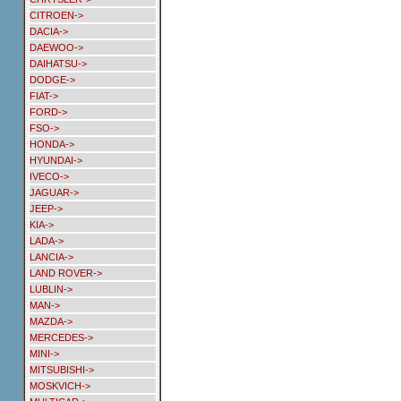
CITROEN->
DACIA->
DAEWOO->
DAIHATSU->
DODGE->
FIAT->
FORD->
FSO->
HONDA->
HYUNDAI->
IVECO->
JAGUAR->
JEEP->
KIA->
LADA->
LANCIA->
LAND ROVER->
LUBLIN->
MAN->
MAZDA->
MERCEDES->
MINI->
MITSUBISHI->
MOSKVICH->