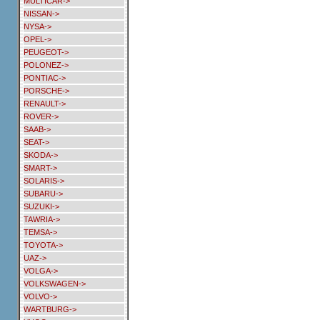
MULTICAR->
NISSAN->
NYSA->
OPEL->
PEUGEOT->
POLONEZ->
PONTIAC->
PORSCHE->
RENAULT->
ROVER->
SAAB->
SEAT->
SKODA->
SMART->
SOLARIS->
SUBARU->
SUZUKI->
TAWRIA->
TEMSA->
TOYOTA->
UAZ->
VOLGA->
VOLKSWAGEN->
VOLVO->
WARTBURG->