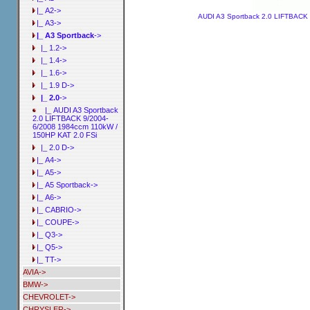
|_ A2->
AUDI A3 Sportback 2.0 LIFTBACK
|_ A3->
|_ A3 Sportback
->
|_ 1.2->
|_ 1.4->
|_ 1.6->
|_ 1.9 D->
|_ 2.0
->
|_ AUDI A3 Sportback
2.0 LIFTBACK 9/2004-
6/2008 1984ccm 110kW /
150HP KAT 2.0 FSi
|_ 2.0 D->
|_ A4->
|_ A5->
|_ A5 Sportback->
|_ A6->
|_ CABRIO->
|_ COUPE->
|_ Q3->
|_ Q5->
|_ TT->
AVIA->
BMW->
CHEVROLET->
CHRYSLER->