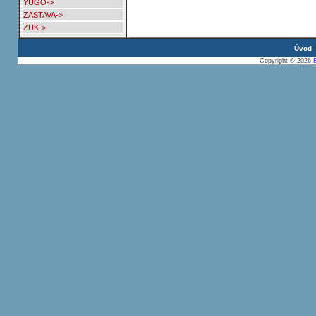
YUGO->
ZASTAVA->
ZUK->
Úvod
Copyright © 2026