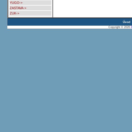
YUGO->
ZASTAVA->
ZUK->
Úvod
Copyright © 2026