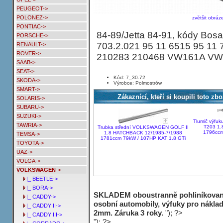
PEUGEOT->
POLONEZ->
zvětšit obráz
PONTIAC->
84-89/Jetta 84-91, kódy Bosa
PORSCHE->
703.2.021 95 11 6515 95 11
RENAULT->
ROVER->
210283 210468 VW161A VW
SAAB->
SEAT->
Kód: 7_30.72
SKODA->
Výrobce: Polmostrów
SMART->
Zákaznící, kteří si koupili toto zbo
SOLARIS->
SUBARU->
SUZUKI->
Tlumič výfu
TAWRIA->
T203 1.
Trubka střední VOLKSWAGEN GOLF II
1796ccm
1.8 HATCHBACK 12/1985-7/1988
TEMSA->
1781ccm 79kW / 107HP KAT 1.8 GTi
TOYOTA->
UAZ->
VOLGA->
VOLKSWAGEN
->
|_ BEETLE->
|_ BORA->
SKLADEM oboustranně pohliníkované 
|_ CADDY->
osobní automobily, výfuky pro náklad
|_ CADDY II->
2mm. Záruka 3 roky.
"); ?>
|_ CADDY III->
"); ?>