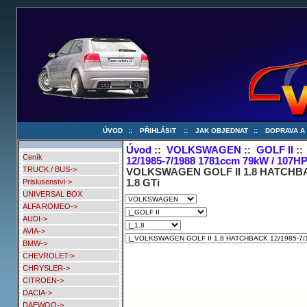
ÚVOD
::
PŘIHLÁSIT
::
JAK OBJEDNAT
::
DOPRAVA A
Úvod
::
VOLKSWAGEN
::
GOLF II
:
Ceník
12/1985-7/1988 1781ccm 79kW / 107HP
TRUCK / BUS->
VOLKSWAGEN GOLF II 1.8 HATCHBAC
1.8 GTi
Prislusenstvi->
UNIVERSAL BOX
ALFA ROMEO->
AUDI->
AVIA->
BMW->
CHEVROLET->
CHRYSLER->
CITROEN->
DACIA->
DAEWOO->