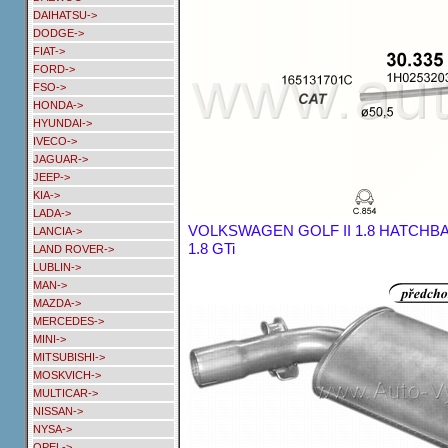
DAIHATSU->
DODGE->
FIAT->
FORD->
FSO->
HONDA->
HYUNDAI->
IVECO->
JAGUAR->
JEEP->
KIA->
LADA->
VOLKSWAGEN GOLF II 1.8 HATCHBACK
LANCIA->
1.8 GTi
LAND ROVER->
LUBLIN->
MAN->
MAZDA->
MERCEDES->
MINI->
MITSUBISHI->
MOSKVICH->
MULTICAR->
NISSAN->
NYSA->
OPEL->