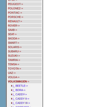
PEUGEOT->
POLONEZ->
PONTIAC->
PORSCHE->
RENAULT->
ROVER->
SAAB->
SEAT->
SKODA->
SMART->
SOLARIS->
SUBARU->
SUZUKI->
TAWRIA->
TEMSA->
TOYOTA->
UAZ->
VOLGA->
VOLKSWAGEN
->
|_ BEETLE->
|_ BORA->
|_ CADDY->
|_ CADDY II->
|_ CADDY III->