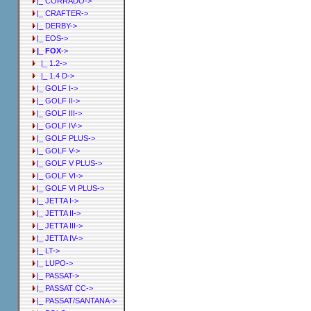
|_ CORRADO->
|_ CRAFTER->
|_ DERBY->
|_ EOS->
|_ FOX
->
|_ 1.2->
|_ 1.4 D->
|_ GOLF I->
|_ GOLF II->
|_ GOLF III->
|_ GOLF IV->
|_ GOLF PLUS->
|_ GOLF V->
|_ GOLF V PLUS->
|_ GOLF VI->
|_ GOLF VI PLUS->
|_ JETTA I->
|_ JETTA II->
|_ JETTA III->
|_ JETTA IV->
|_ LT->
|_ LUPO->
|_ PASSAT->
|_ PASSAT CC->
|_ PASSAT/SANTANA->