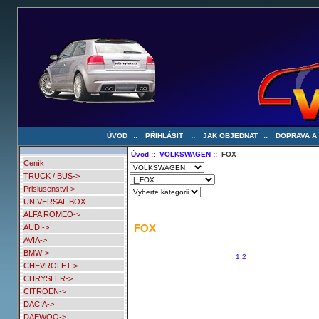
ÚVOD
::
PŘIHLÁSIT
::
JAK OBJEDNAT
::
DOPRAVA A
Úvod
::
VOLKSWAGEN
:: FOX
Ceník
TRUCK / BUS->
Prislusenstvi->
UNIVERSAL BOX
ALFA ROMEO->
FOX
AUDI->
AVIA->
BMW->
1.2
CHEVROLET->
CHRYSLER->
CITROEN->
DACIA->
DAEWOO->