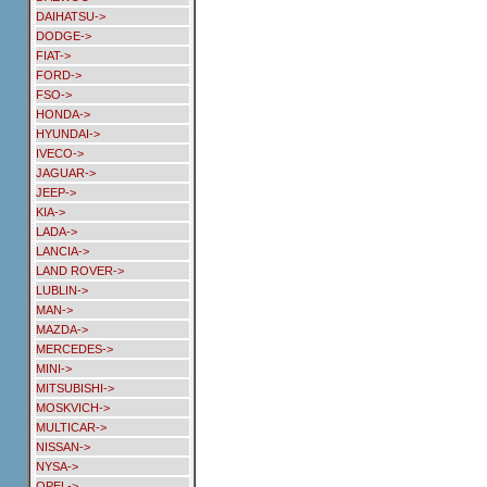
DAIHATSU->
DODGE->
FIAT->
FORD->
FSO->
HONDA->
HYUNDAI->
IVECO->
JAGUAR->
JEEP->
KIA->
LADA->
LANCIA->
LAND ROVER->
LUBLIN->
MAN->
MAZDA->
MERCEDES->
MINI->
MITSUBISHI->
MOSKVICH->
MULTICAR->
NISSAN->
NYSA->
OPEL->