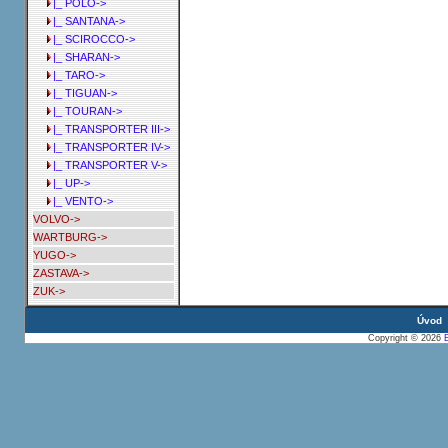
|_ POLO->
|_ SANTANA->
|_ SCIROCCO->
|_ SHARAN->
|_ TARO->
|_ TIGUAN->
|_ TOURAN->
|_ TRANSPORTER III->
|_ TRANSPORTER IV->
|_ TRANSPORTER V->
|_ UP->
|_ VENTO->
VOLVO->
WARTBURG->
YUGO->
ZASTAVA->
ZUK->
Úvod
Copyright © 2026