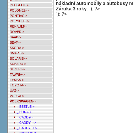
nákladní automobily a autobusy m
PEUGEOT->
Záruka 3 roky.
"); ?>
POLONEZ->
"); ?>
PONTIAC->
PORSCHE->
RENAULT->
ROVER->
SAAB->
SEAT->
SKODA->
SMART->
SOLARIS->
SUBARU->
SUZUKI->
TAWRIA->
TEMSA->
TOYOTA->
UAZ->
VOLGA->
VOLKSWAGEN
->
|_ BEETLE->
|_ BORA->
|_ CADDY->
|_ CADDY II->
|_ CADDY III->