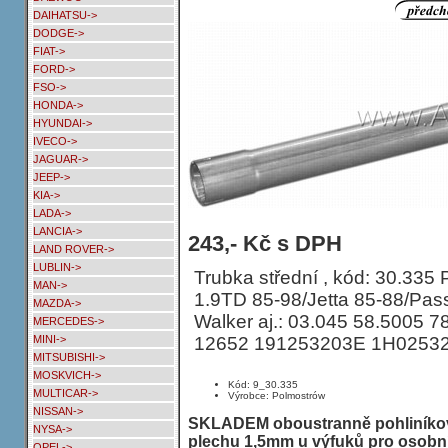
DAIHATSU->
DODGE->
FIAT->
FORD->
FSO->
HONDA->
HYUNDAI->
IVECO->
JAGUAR->
JEEP->
KIA->
LADA->
LANCIA->
Trubka střední VOLKSWAGEN GOLF II
243,- Kč s DPH
LAND ROVER->
KAT
LUBLIN->
Trubka střední , kód: 30.335 Př
MAN->
1.9TD 85-98/Jetta 85-88/Pas
MAZDA->
Walker aj.: 03.045 58.5005 
MERCEDES->
12652 191253203E 1H0253
MINI->
MITSUBISHI->
MOSKVICH->
Kód: 9_30.335
MULTICAR->
Výrobce: Polmostrów
NISSAN->
SKLADEM oboustranně pohliníkov
NYSA->
plechu 1,5mm u výfuků pro osobní
OPEL->