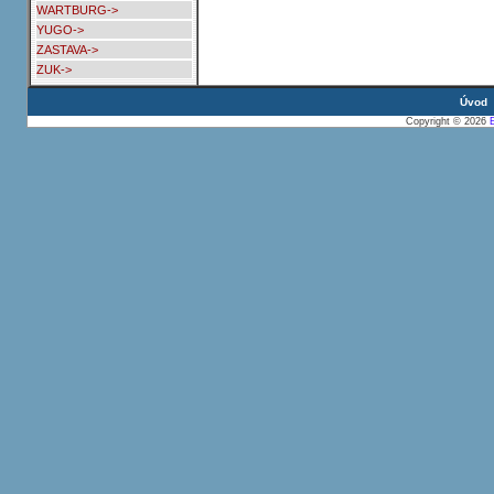
WARTBURG->
YUGO->
ZASTAVA->
ZUK->
Úvod
Copyright © 2026