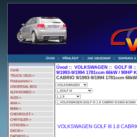
ÚVOD
::
PŘIHLÁSIT
::
JAK OBJEDNAT
::
DOPRAVA A
Úvod
::
VOLKSWAGEN
::
GOLF III
:
Ceník
9/1993-9/1994 1781ccm 66kW / 90HP 
TRUCK / BUS->
CABRIO 9/1993-9/1994 1781ccm 66kW
Prislusenstvi->
UNIVERSAL BOX
ALFA ROMEO->
AUDI->
AVIA->
BMW->
CHEVROLET->
CHRYSLER->
CITROEN->
VOLKSWAGEN GOLF III 1.8 CABRIO
DACIA->
DAEWOO->