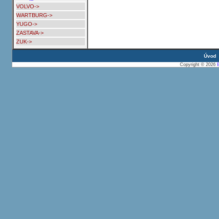
VOLVO->
WARTBURG->
YUGO->
ZASTAVA->
ZUK->
Úvod
Copyright © 2026