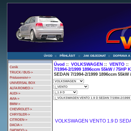
ÚVOD
::
PŘIHLÁSIT
::
JAK OBJEDNAT
::
DOPRAVA A
Úvod
::
VOLKSWAGEN
::
VENTO
:
Ceník
7/1994-2/1999 1896ccm 55kW / 75HP 
TRUCK / BUS->
SEDAN 7/1994-2/1999 1896ccm 55kW 
Prislusenstvi->
UNIVERSAL BOX
ALFA ROMEO->
AUDI->
AVIA->
BMW->
CHEVROLET->
CHRYSLER->
CITROEN->
VOLKSWAGEN VENTO 1.9 D SEDAN 
DACIA->
DAEWOO->