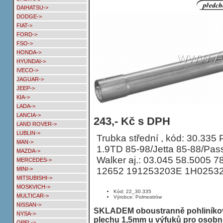
DAIHATSU->
DODGE->
FIAT->
FORD->
FSO->
HONDA->
HYUNDAI->
IVECO->
JAGUAR->
JEEP->
KIA->
LADA->
LANCIA->
Trubka střední VOLKSWAGEN VENTO 
243,- Kč s DPH
LAND ROVER->
75HP KAT
LUBLIN->
Trubka střední , kód: 30.335 Př
MAN->
1.9TD 85-98/Jetta 85-88/Pas
MAZDA->
Walker aj.: 03.045 58.5005 
MERCEDES->
12652 191253203E 1H0253
MINI->
MITSUBISHI->
MOSKVICH->
Kód: 22_30.335
MULTICAR->
Výrobce: Polmostrów
NISSAN->
SKLADEM oboustranně pohliníkov
NYSA->
plechu 1,5mm u výfuků pro osobní
OPEL->