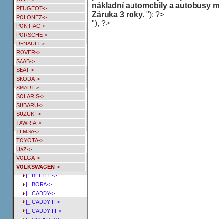
nákladní automobily a autobusy m
PEUGEOT->
Záruka 3 roky.
"); ?>
POLONEZ->
"); ?>
PONTIAC->
PORSCHE->
RENAULT->
ROVER->
SAAB->
SEAT->
SKODA->
SMART->
SOLARIS->
SUBARU->
SUZUKI->
TAWRIA->
TEMSA->
TOYOTA->
UAZ->
VOLGA->
VOLKSWAGEN
->
|_ BEETLE->
|_ BORA->
|_ CADDY->
|_ CADDY II->
|_ CADDY III->