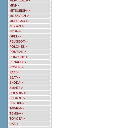
MERCEDES->
MINI->
MITSUBISHI->
MOSKVICH->
MULTICAR->
NISSAN->
NYSA->
OPEL->
PEUGEOT->
POLONEZ->
PONTIAC->
PORSCHE->
RENAULT->
ROVER->
SAAB->
SEAT->
SKODA->
SMART->
SOLARIS->
SUBARU->
SUZUKI->
TAWRIA->
TEMSA->
TOYOTA->
UAZ->