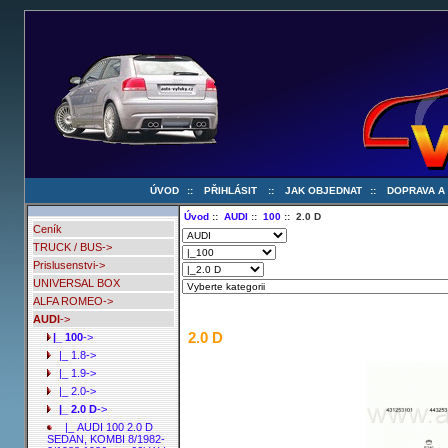
ÚVOD
::
PŘIHLÁSIT
::
JAK OBJEDNAT
::
DOPRAVA A
Úvod
::
AUDI
::
100
:: 2.0 D
Ceník
TRUCK / BUS->
Prislusenstvi->
UNIVERSAL BOX
ALFA ROMEO->
AUDI
->
2.0 D
|_ 100
->
|_ 1.8->
|_ 1.9->
|_ 2.0->
|_ 2.0 D
->
|_ AUDI 100 2.0 D
SEDAN, KOMBI 8/1982-