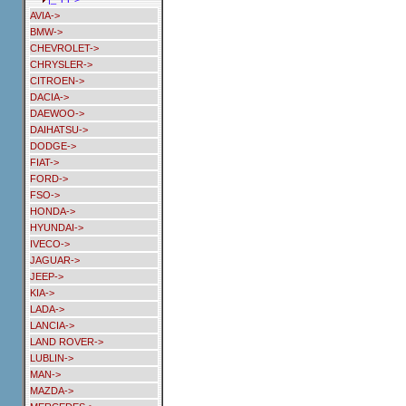
AVIA->
BMW->
CHEVROLET->
CHRYSLER->
CITROEN->
DACIA->
DAEWOO->
DAIHATSU->
DODGE->
FIAT->
FORD->
FSO->
HONDA->
HYUNDAI->
IVECO->
JAGUAR->
JEEP->
KIA->
LADA->
LANCIA->
LAND ROVER->
LUBLIN->
MAN->
MAZDA->