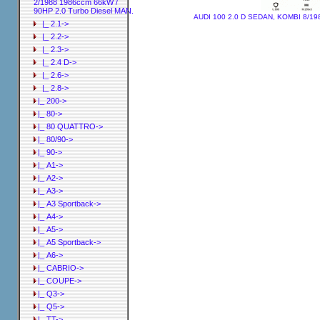
2/1988 1986ccm 66kW /
90HP 2.0 Turbo Diesel MAN.
AUDI 100 2.0 D SEDAN, KOMBI 8/198
|_ 2.1->
|_ 2.2->
|_ 2.3->
|_ 2.4 D->
|_ 2.6->
|_ 2.8->
|_ 200->
|_ 80->
|_ 80 QUATTRO->
|_ 80/90->
|_ 90->
|_ A1->
|_ A2->
|_ A3->
|_ A3 Sportback->
|_ A4->
|_ A5->
|_ A5 Sportback->
|_ A6->
|_ CABRIO->
|_ COUPE->
|_ Q3->
|_ Q5->
|_ TT->