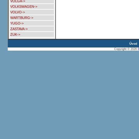
VOLGA->
VOLKSWAGEN->
VOLVO->
WARTBURG->
YUGO->
ZASTAVA->
ZUK->
Úvod
Copyright © 2026