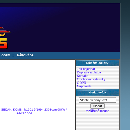
:
GDPR
::
NÁPOVĚDA
Důležité odkazy
Jak objednat
Doprava a platba
Kontakt
Obchodní podmínky
GDPR
Nápověda
Hledat výfuk
3 SEDAN, KOMBI 4/1991-5/1994 2308ccm 98kW /
Rozšířené hledání
133HP KAT