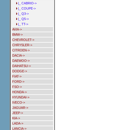
|_ CABRIO->
|_ COUPE->
|_ Q3->
|_ Q5->
|_ TT->
AVIA->
BMW->
CHEVROLET->
CHRYSLER->
CITROEN->
DACIA->
DAEWOO->
DAIHATSU->
DODGE->
FIAT->
FORD->
FSO->
HONDA->
HYUNDAI->
IVECO->
JAGUAR->
JEEP->
KIA->
LADA->
LANCIA->