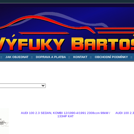
::
JAK OBJEDNAT
::
DOPRAVA A PLATBA
::
KONTAKT
::
OBCHODNÍ PODMÍNKY
:
AUDI 100 2.3 SEDAN, KOMBI 12/1990-4/1991 2308ccm 98kW /
AUDI 100 2.
133HP KAT