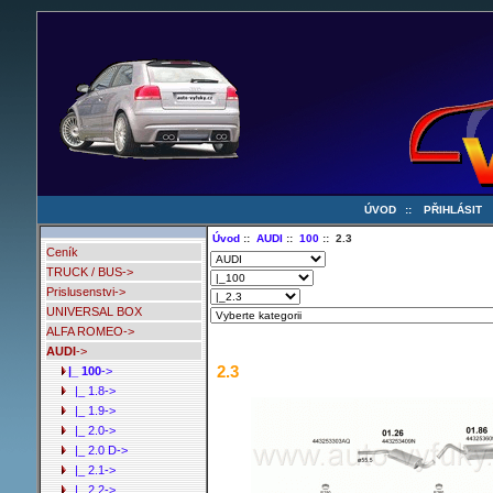
ÚVOD
::
PŘIHLÁSIT
Úvod
::
AUDI
::
100
:: 2.3
Ceník
TRUCK / BUS->
Prislusenstvi->
UNIVERSAL BOX
ALFA ROMEO->
AUDI
->
2.3
|_ 100
->
|_ 1.8->
|_ 1.9->
|_ 2.0->
|_ 2.0 D->
|_ 2.1->
|_ 2.2->