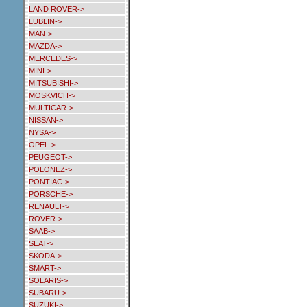
LAND ROVER->
LUBLIN->
MAN->
MAZDA->
MERCEDES->
MINI->
MITSUBISHI->
MOSKVICH->
MULTICAR->
NISSAN->
NYSA->
OPEL->
PEUGEOT->
POLONEZ->
PONTIAC->
PORSCHE->
RENAULT->
ROVER->
SAAB->
SEAT->
SKODA->
SMART->
SOLARIS->
SUBARU->
SUZUKI->