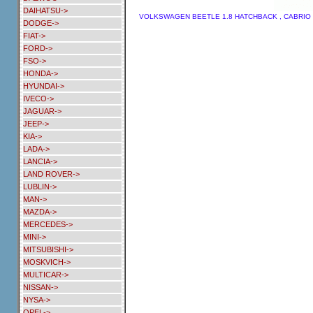
DAIHATSU->
VOLKSWAGEN BEETLE 1.8 HATCHBACK , CABRIO 7/
DODGE->
FIAT->
FORD->
FSO->
HONDA->
HYUNDAI->
IVECO->
JAGUAR->
JEEP->
KIA->
LADA->
LANCIA->
LAND ROVER->
LUBLIN->
MAN->
MAZDA->
MERCEDES->
MINI->
MITSUBISHI->
MOSKVICH->
MULTICAR->
NISSAN->
NYSA->
OPEL->