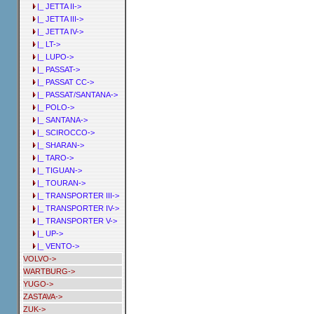
|_ JETTA II->
|_ JETTA III->
|_ JETTA IV->
|_ LT->
|_ LUPO->
|_ PASSAT->
|_ PASSAT CC->
|_ PASSAT/SANTANA->
|_ POLO->
|_ SANTANA->
|_ SCIROCCO->
|_ SHARAN->
|_ TARO->
|_ TIGUAN->
|_ TOURAN->
|_ TRANSPORTER III->
|_ TRANSPORTER IV->
|_ TRANSPORTER V->
|_ UP->
|_ VENTO->
VOLVO->
WARTBURG->
YUGO->
ZASTAVA->
ZUK->