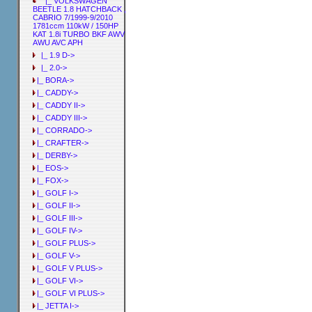
|_ VOLKSWAGEN
BEETLE 1.8 HATCHBACK ,
CABRIO 7/1999-9/2010
1781ccm 110kW / 150HP
KAT 1.8i TURBO BKF AWV
AWU AVC APH
|_ 1.9 D->
|_ 2.0->
|_ BORA->
|_ CADDY->
|_ CADDY II->
|_ CADDY III->
|_ CORRADO->
|_ CRAFTER->
|_ DERBY->
|_ EOS->
|_ FOX->
|_ GOLF I->
|_ GOLF II->
|_ GOLF III->
|_ GOLF IV->
|_ GOLF PLUS->
|_ GOLF V->
|_ GOLF V PLUS->
|_ GOLF VI->
|_ GOLF VI PLUS->
|_ JETTA I->