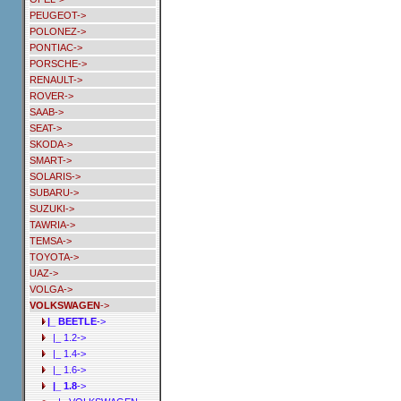
PEUGEOT->
POLONEZ->
PONTIAC->
PORSCHE->
RENAULT->
ROVER->
SAAB->
SEAT->
SKODA->
SMART->
SOLARIS->
SUBARU->
SUZUKI->
TAWRIA->
TEMSA->
TOYOTA->
UAZ->
VOLGA->
VOLKSWAGEN
->
|_ BEETLE
->
|_ 1.2->
|_ 1.4->
|_ 1.6->
|_ 1.8
->