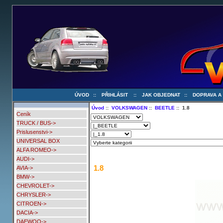
ÚVOD
::
PŘIHLÁSIT
::
JAK OBJEDNAT
::
DOPRAVA A
Úvod
::
VOLKSWAGEN
::
BEETLE
:: 1.8
Ceník
TRUCK / BUS->
Prislusenstvi->
UNIVERSAL BOX
ALFA ROMEO->
AUDI->
1.8
AVIA->
BMW->
CHEVROLET->
CHRYSLER->
CITROEN->
DACIA->
DAEWOO->