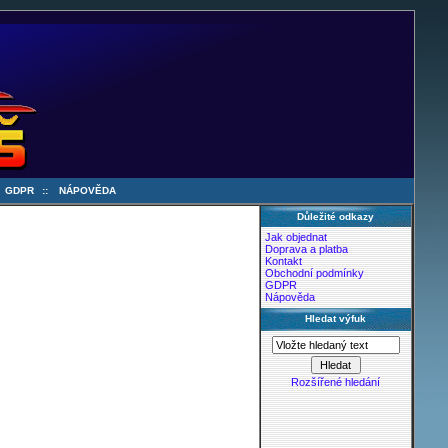
:
GDPR
::
NÁPOVĚDA
Důležité odkazy
Jak objednat
Doprava a platba
Kontakt
Obchodní podmínky
GDPR
Nápověda
Hledat výfuk
Rozšířené hledání