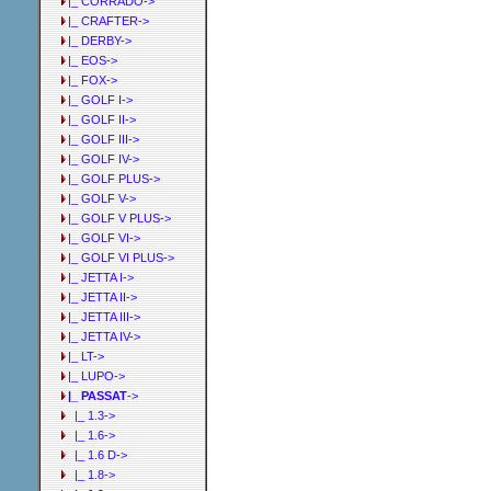
|_ CORRADO->
|_ CRAFTER->
|_ DERBY->
|_ EOS->
|_ FOX->
|_ GOLF I->
|_ GOLF II->
|_ GOLF III->
|_ GOLF IV->
|_ GOLF PLUS->
|_ GOLF V->
|_ GOLF V PLUS->
|_ GOLF VI->
|_ GOLF VI PLUS->
|_ JETTA I->
|_ JETTA II->
|_ JETTA III->
|_ JETTA IV->
|_ LT->
|_ LUPO->
|_ PASSAT
->
|_ 1.3->
|_ 1.6->
|_ 1.6 D->
|_ 1.8->