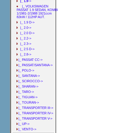
|_ 1.9
->
|_ VOLKSWAGEN
PASSAT 1.9 SEDAN, KOMBI
1/1981-2/1988 1921ccm
82kW / 112HP AUT.
|_ 1.9 D->
|_ 2.0->
|_ 2.0 D->
|_ 2.2->
|_ 2.3->
|_ 2.5 D->
|_ 2.8->
|_ PASSAT CC->
|_ PASSAT/SANTANA->
|_ POLO->
|_ SANTANA->
|_ SCIROCCO->
|_ SHARAN->
|_ TARO->
|_ TIGUAN->
|_ TOURAN->
|_ TRANSPORTER III->
|_ TRANSPORTER IV->
|_ TRANSPORTER V->
|_ UP->
|_ VENTO->