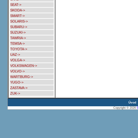
SEAT->
SKODA->
SMART->
SOLARIS->
SUBARU->
SUZUKI->
TAWRIA->
TEMSA->
TOYOTA->
UAZ->
VOLGA->
VOLKSWAGEN->
VOLVO->
WARTBURG->
YUGO->
ZASTAVA->
ZUK->
Úvod
Copyright © 2026