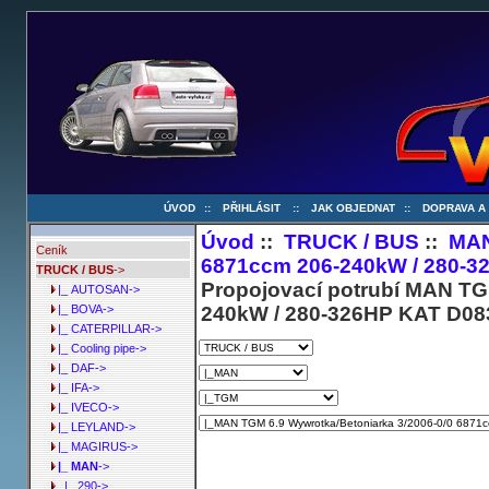
ÚVOD
::
PŘIHLÁSIT
::
JAK OBJEDNAT
::
DOPRAVA A
Úvod
::
TRUCK / BUS
::
MA
Ceník
6871ccm 206-240kW / 280-3
TRUCK / BUS
->
Propojovací potrubí MAN TG
|_ AUTOSAN->
240kW / 280-326HP KAT D08
|_ BOVA->
|_ CATERPILLAR->
|_ Cooling pipe->
|_ DAF->
|_ IFA->
|_ IVECO->
|_ LEYLAND->
|_ MAGIRUS->
|_ MAN
->
|_ 290->