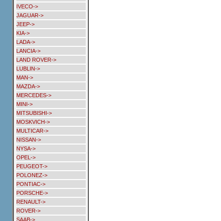
IVECO->
JAGUAR->
JEEP->
KIA->
LADA->
LANCIA->
LAND ROVER->
LUBLIN->
MAN->
MAZDA->
MERCEDES->
MINI->
MITSUBISHI->
MOSKVICH->
MULTICAR->
NISSAN->
NYSA->
OPEL->
PEUGEOT->
POLONEZ->
PONTIAC->
PORSCHE->
RENAULT->
ROVER->
SAAB->