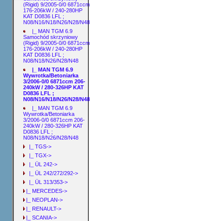
(Rigid) 9/2005-0/0 6871ccm
176-206kW / 240-280HP
KAT D0836 LFL ;
N08/N16/N18/N26/N28/N48
|_ MAN TGM 6.9
Samochód skrzyniowy
(Rigid) 9/2005-0/0 6871ccm
176-206kW / 240-280HP
KAT D0836 LFL ;
N08/N18/N26/N28/N48
|_ MAN TGM 6.9
Wywrotka/Betoniarka
3/2006-0/0 6871ccm 206-
240kW / 280-326HP KAT
D0836 LFL ;
N08/N16/N18/N26/N28/N48
|_ MAN TGM 6.9
Wywrotka/Betoniarka
3/2006-0/0 6871ccm 206-
240kW / 280-326HP KAT
D0836 LFL ;
N08/N18/N26/N28/N48
|_ TGS->
|_ TGX->
|_ ÜL 242->
|_ ÜL 242/272/292->
|_ ÜL 313/353->
|_ MERCEDES->
|_ NEOPLAN->
|_ RENAULT->
|_ SCANIA->