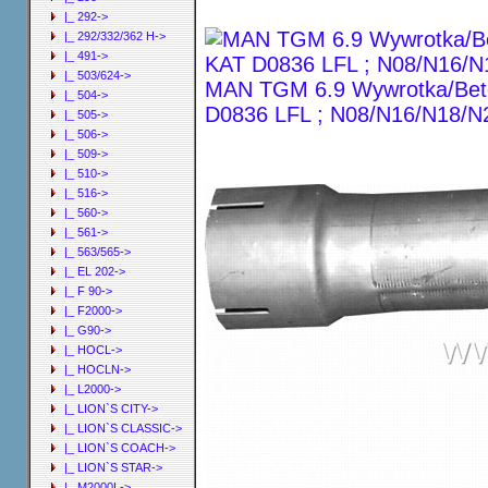
|_ 292->
|_ 292/332/362 H->
|_ 491->
|_ 503/624->
MAN TGM 6.9 Wywrotka/Beto
|_ 504->
D0836 LFL ; N08/N16/N18/N
|_ 505->
|_ 506->
|_ 509->
|_ 510->
|_ 516->
|_ 560->
|_ 561->
|_ 563/565->
|_ EL 202->
|_ F 90->
|_ F2000->
|_ G90->
|_ HOCL->
|_ HOCLN->
|_ L2000->
|_ LION`S CITY->
|_ LION`S CLASSIC->
|_ LION`S COACH->
|_ LION`S STAR->
|_ M2000L->