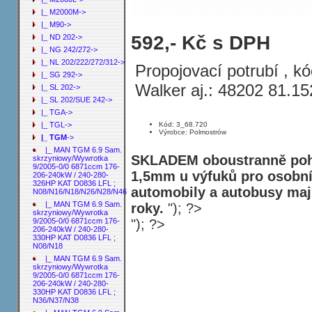
|_ M2000M->
|_ M90->
Propojovací potrubí MAN TGM 6.9 Wy
592,- Kč s DPH
|_ ND 202->
LFL ; N08/N16/N18/N26/N28/N48
|_ NG 242/272->
|_ NL 202/222/272/312->
Propojovací potrubí , k
|_ SG 292->
Walker aj.: 48202 81.1
|_ SL 202->
|_ SL 202/SUE 242->
|_ TGA->
Kód: 3_68.720
|_ TGL->
Výrobce: Polmostrów
|_ TGM
->
|_ MAN TGM 6.9 Sam.
SKLADEM oboustranně pohl
skrzyniowy/Wywrotka
9/2005-0/0 6871ccm 176-
1,5mm u výfuků pro osobní
206-240kW / 240-280-
326HP KAT D0836 LFL ;
automobily a autobusy maj
N08/N16/N18/N26/N28/N46
|_ MAN TGM 6.9 Sam.
roky.
"); ?>
skrzyniowy/Wywrotka
"); ?>
9/2005-0/0 6871ccm 176-
206-240kW / 240-280-
330HP KAT D0836 LFL ;
N08/N18
|_ MAN TGM 6.9 Sam.
skrzyniowy/Wywrotka
9/2005-0/0 6871ccm 176-
206-240kW / 240-280-
330HP KAT D0836 LFL ;
N36/N37/N38