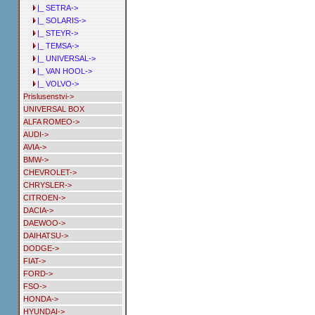
|_ SETRA->
|_ SOLARIS->
|_ STEYR->
|_ TEMSA->
|_ UNIVERSAL->
|_ VAN HOOL->
|_ VOLVO->
Prislusenstvi->
UNIVERSAL BOX
ALFA ROMEO->
AUDI->
AVIA->
BMW->
CHEVROLET->
CHRYSLER->
CITROEN->
DACIA->
DAEWOO->
DAIHATSU->
DODGE->
FIAT->
FORD->
FSO->
HONDA->
HYUNDAI->