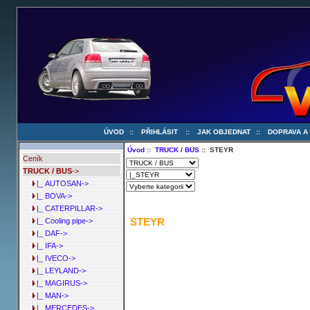
ÚVOD
::
PŘIHLÁSIT
::
JAK OBJEDNAT
::
DOPRAVA A
Úvod
::
TRUCK / BUS
:: STEYR
Ceník
TRUCK / BUS
->
|_ AUTOSAN->
|_ BOVA->
|_ CATERPILLAR->
STEYR
|_ Cooling pipe->
|_ DAF->
|_ IFA->
|_ IVECO->
|_ LEYLAND->
|_ MAGIRUS->
|_ MAN->
|_ MERCEDES->