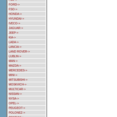
FORD->
FSO->
HONDA->
HYUNDAI->
IVECO->
JAGUAR->
JEEP->
KIA->
LADA->
LANCIA->
LAND ROVER->
LUBLIN->
MAN->
MAZDA->
MERCEDES->
MINI->
MITSUBISHI->
MOSKVICH->
MULTICAR->
NISSAN->
NYSA->
OPEL->
PEUGEOT->
POLONEZ->