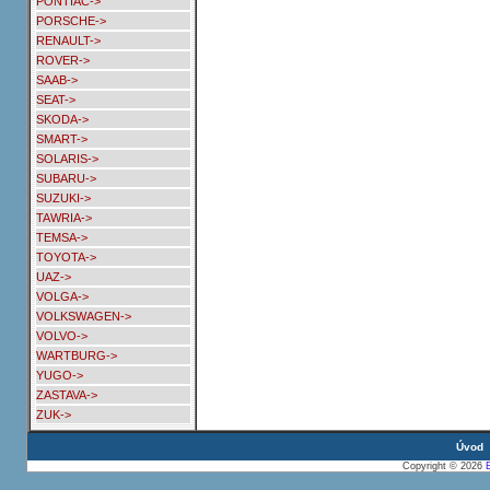
PONTIAC->
PORSCHE->
RENAULT->
ROVER->
SAAB->
SEAT->
SKODA->
SMART->
SOLARIS->
SUBARU->
SUZUKI->
TAWRIA->
TEMSA->
TOYOTA->
UAZ->
VOLGA->
VOLKSWAGEN->
VOLVO->
WARTBURG->
YUGO->
ZASTAVA->
ZUK->
Úvod
Copyright © 2026