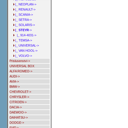
|_ NEOPLAN->
|_ RENAULT->
|_ SCANIA->
|_ SETRA->
|_ SOLARIS->
|_ STEYR
->
|_ 914-4031->
|_ TEMSA->
|_ UNIVERSAL->
|_ VAN HOOL->
|_ VOLVO->
Prislusenstvi->
UNIVERSAL BOX
ALFA ROMEO->
AUDI->
AVIA->
BMW->
CHEVROLET->
CHRYSLER->
CITROEN->
DACIA->
DAEWOO->
DAIHATSU->
DODGE->
FIAT->