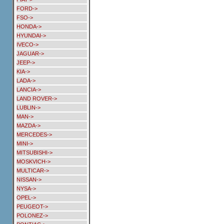
FORD->
FSO->
HONDA->
HYUNDAI->
IVECO->
JAGUAR->
JEEP->
KIA->
LADA->
LANCIA->
LAND ROVER->
LUBLIN->
MAN->
MAZDA->
MERCEDES->
MINI->
MITSUBISHI->
MOSKVICH->
MULTICAR->
NISSAN->
NYSA->
OPEL->
PEUGEOT->
POLONEZ->