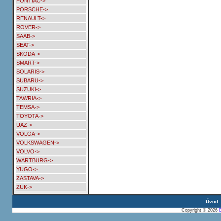
PONTIAC->
PORSCHE->
RENAULT->
ROVER->
SAAB->
SEAT->
SKODA->
SMART->
SOLARIS->
SUBARU->
SUZUKI->
TAWRIA->
TEMSA->
TOYOTA->
UAZ->
VOLGA->
VOLKSWAGEN->
VOLVO->
WARTBURG->
YUGO->
ZASTAVA->
ZUK->
Úvod
Copyright © 2026