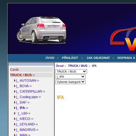
ÚVOD
::
PŘIHLÁSIT
::
JAK OBJEDNAT
::
DOPRAVA A
Úvod
::
TRUCK / BUS
:: IFA
Ceník
TRUCK / BUS
->
|_ AUTOSAN->
|_ BOVA->
|_ CATERPILLAR->
IFA
|_ Cooling pipe->
|_ DAF->
|_ IFA
->
|_ L60->
|_ IVECO->
|_ LEYLAND->
|_ MAGIRUS->
|_ MAN->