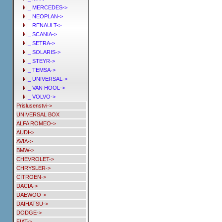
|_ MERCEDES->
|_ NEOPLAN->
|_ RENAULT->
|_ SCANIA->
|_ SETRA->
|_ SOLARIS->
|_ STEYR->
|_ TEMSA->
|_ UNIVERSAL->
|_ VAN HOOL->
|_ VOLVO->
Prislusenstvi->
UNIVERSAL BOX
ALFA ROMEO->
AUDI->
AVIA->
BMW->
CHEVROLET->
CHRYSLER->
CITROEN->
DACIA->
DAEWOO->
DAIHATSU->
DODGE->
FIAT->