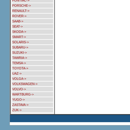
PONTIAC->
PORSCHE->
RENAULT->
ROVER->
SAAB->
SEAT->
SKODA->
SMART->
SOLARIS->
SUBARU->
SUZUKI->
TAWRIA->
TEMSA->
TOYOTA->
UAZ->
VOLGA->
VOLKSWAGEN->
VOLVO->
WARTBURG->
YUGO->
ZASTAVA->
ZUK->