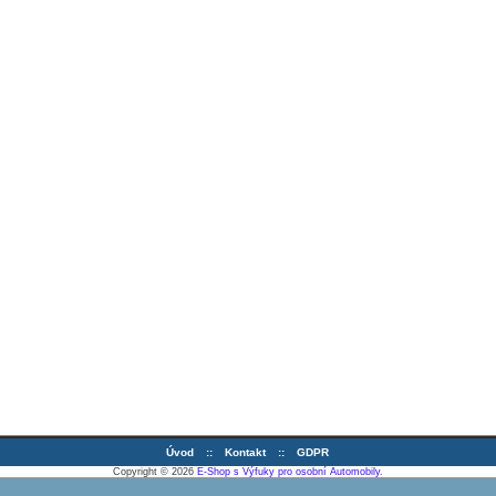
Úvod
::
Kontakt
::
GDPR
Copyright © 2026
E-Shop s Výfuky pro osobní Automobily
.