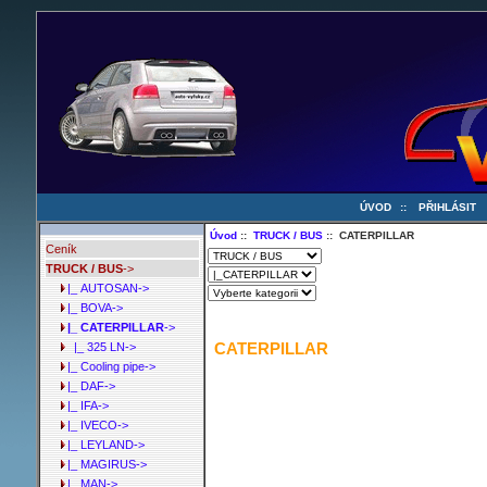
ÚVOD
::
PŘIHLÁSIT
Úvod
::
TRUCK / BUS
:: CATERPILLAR
Ceník
TRUCK / BUS
->
|_ AUTOSAN->
|_ BOVA->
|_ CATERPILLAR
->
CATERPILLAR
|_ 325 LN->
|_ Cooling pipe->
|_ DAF->
|_ IFA->
|_ IVECO->
|_ LEYLAND->
|_ MAGIRUS->
|_ MAN->