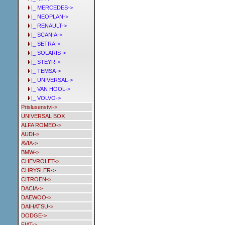
|_ MERCEDES->
|_ NEOPLAN->
|_ RENAULT->
|_ SCANIA->
|_ SETRA->
|_ SOLARIS->
|_ STEYR->
|_ TEMSA->
|_ UNIVERSAL->
|_ VAN HOOL->
|_ VOLVO->
Prislusenstvi->
UNIVERSAL BOX
ALFA ROMEO->
AUDI->
AVIA->
BMW->
CHEVROLET->
CHRYSLER->
CITROEN->
DACIA->
DAEWOO->
DAIHATSU->
DODGE->
FIAT->