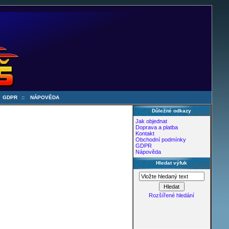
:
GDPR
::
NÁPOVĚDA
Důležité odkazy
Jak objednat
Doprava a platba
Kontakt
Obchodní podmínky
GDPR
Nápověda
Hledat výfuk
Rozšířené hledání