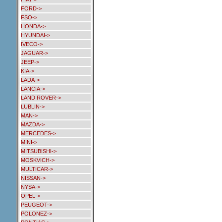
FORD->
FSO->
HONDA->
HYUNDAI->
IVECO->
JAGUAR->
JEEP->
KIA->
LADA->
LANCIA->
LAND ROVER->
LUBLIN->
MAN->
MAZDA->
MERCEDES->
MINI->
MITSUBISHI->
MOSKVICH->
MULTICAR->
NISSAN->
NYSA->
OPEL->
PEUGEOT->
POLONEZ->