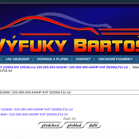
::
JAK OBJEDNAT
::
DOPRAVA A PLATBA
::
KONTAKT
::
OBCHODNÍ PODMÍNKY
:
5 2/2004-0/0 10518ccm 235-265-294-324kW / 320-360-400-440HP KAT D2066LF11-14
:: Sbě
6LF11-14
24kW / 320-360-400-440HP KAT D2066LF11-14
Zboží 2/3