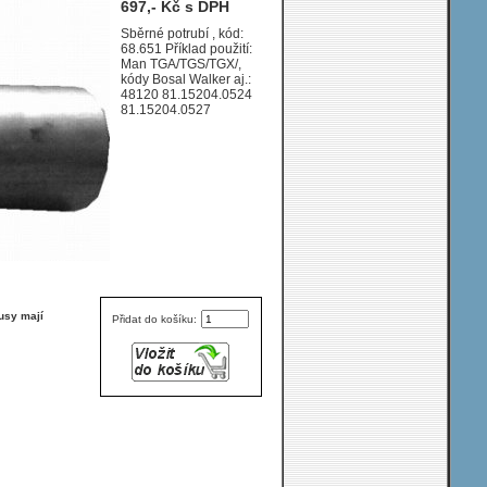
697,- Kč s DPH
2/2004-0/0
10518ccm 235-265-
Sběrné potrubí , kód:
68.651 Příklad použití:
294-324kW / 320-
Man TGA/TGS/TGX/,
360-400-440HP KAT
kódy Bosal Walker aj.:
D2066LF11-14
48120 81.15204.0524
81.15204.0527
usy mají
Přidat do košíku: