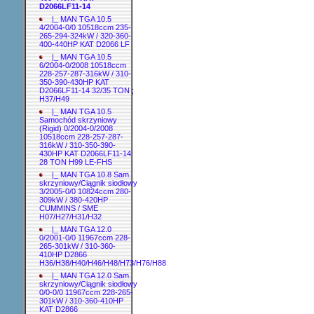
D2066LF11-14
|_ MAN TGA 10.5
4/2004-0/0 10518ccm 235-
265-294-324kW / 320-360-
400-440HP KAT D2066 LF
|_ MAN TGA 10.5
6/2004-0/2008 10518ccm
228-257-287-316kW / 310-
350-390-430HP KAT
D2066LF11-14 32/35 TON ;
H37/H49
|_ MAN TGA 10.5
Samochód skrzyniowy
(Rigid) 0/2004-0/2008
10518ccm 228-257-287-
316kW / 310-350-390-
430HP KAT D2066LF11-14
28 TON H99 LE-FHS
|_ MAN TGA 10.8 Sam.
skrzyniowy/Ciągnik siodłowy
3/2005-0/0 10824ccm 280-
309kW / 380-420HP
CUMMINS / SME
H07/H27/H31/H32
|_ MAN TGA 12.0
0/2001-0/0 11967ccm 228-
265-301kW / 310-360-
410HP D2866
H36/H38/H40/H46/H48/H73/H76/H88
|_ MAN TGA 12.0 Sam.
skrzyniowy/Ciągnik siodłowy
0/0-0/0 11967ccm 228-265-
301kW / 310-360-410HP
KAT D2866