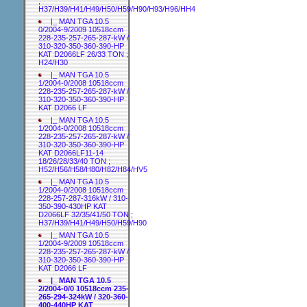
;
H37/H39/H41/H49/H50/H59/H90/H93/H96/HH4
|_ MAN TGA 10.5
0/2004-9/2009 10518ccm
228-235-257-265-287-kW /
310-320-350-360-390-HP
KAT D2066LF 26/33 TON ;
H24/H30
|_ MAN TGA 10.5
1/2004-0/2008 10518ccm
228-235-257-265-287-kW /
310-320-350-360-390-HP
KAT D2066 LF
|_ MAN TGA 10.5
1/2004-0/2008 10518ccm
228-235-257-265-287-kW /
310-320-350-360-390-HP
KAT D2066LF11-14
18/26/28/33/40 TON ;
H52/H56/H58/H80/H82/H84/HV5
|_ MAN TGA 10.5
1/2004-0/2008 10518ccm
228-257-287-316kW / 310-
350-390-430HP KAT
D2066LF 32/35/41/50 TON ;
H37/H39/H41/H49/H50/H59/H90
|_ MAN TGA 10.5
1/2004-9/2009 10518ccm
228-235-257-265-287-kW /
310-320-350-360-390-HP
KAT D2066 LF
|_ MAN TGA 10.5
2/2004-0/0 10518ccm 235-
265-294-324kW / 320-360-
400-440HP KAT