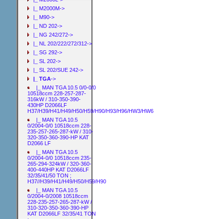
|_ M2000M->
|_ M90->
|_ ND 202->
|_ NG 242/272->
|_ NL 202/222/272/312->
|_ SG 292->
|_ SL 202->
|_ SL 202/SUE 242->
|_ TGA
->
|_ MAN TGA 10.5 0/0-0/0
10518ccm 228-257-287-
316kW / 310-350-390-
430HP D2066LF
H37/H39/H41/H49/H50/H59/H90/H93/H96/HW3/HW6
|_ MAN TGA 10.5
0/2004-0/0 10518ccm 228-
235-257-265-287-kW / 310-
320-350-360-390-HP KAT
D2066 LF
|_ MAN TGA 10.5
0/2004-0/0 10518ccm 235-
265-294-324kW / 320-360-
400-440HP KAT D2066LF
32/35/41/50 TON ;
H37//H39/H41/H49/H50/H59/H90
|_ MAN TGA 10.5
0/2004-0/2008 10518ccm
228-235-257-265-287-kW /
310-320-350-360-390-HP
KAT D2066LF 32/35/41 TON