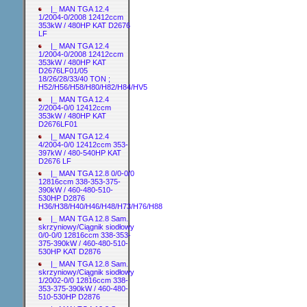
|_ MAN TGA 12.4
1/2004-0/2008 12412ccm
353kW / 480HP KAT D2676
LF
|_ MAN TGA 12.4
1/2004-0/2008 12412ccm
353kW / 480HP KAT
D2676LF01/05
18/26/28/33/40 TON ;
H52/H56/H58/H80/H82/H84/HV5
|_ MAN TGA 12.4
2/2004-0/0 12412ccm
353kW / 480HP KAT
D2676LF01
|_ MAN TGA 12.4
4/2004-0/0 12412ccm 353-
397kW / 480-540HP KAT
D2676 LF
|_ MAN TGA 12.8 0/0-0/0
12816ccm 338-353-375-
390kW / 460-480-510-
530HP D2876
H36/H38/H40/H46/H48/H73/H76/H88
|_ MAN TGA 12.8 Sam.
skrzyniowy/Ciągnik siodłowy
0/0-0/0 12816ccm 338-353-
375-390kW / 460-480-510-
530HP KAT D2876
|_ MAN TGA 12.8 Sam.
skrzyniowy/Ciągnik siodłowy
1/2002-0/0 12816ccm 338-
353-375-390kW / 460-480-
510-530HP D2876