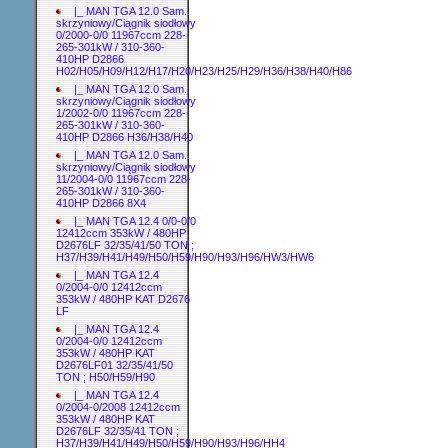
|_ MAN TGA 12.0 Sam.
skrzyniowy/Ciągnik siodłowy
0/2000-0/0 11967ccm 228-
265-301kW / 310-360-
410HP D2866
H02/H05/H09/H12/H17/H20/H23/H25/H29/H36/H38/H40/H86
|_ MAN TGA 12.0 Sam.
skrzyniowy/Ciągnik siodłowy
1/2002-0/0 11967ccm 228-
265-301kW / 310-360-
410HP D2866 H36/H38/H40
|_ MAN TGA 12.0 Sam.
skrzyniowy/Ciągnik siodłowy
11/2004-0/0 11967ccm 228-
265-301kW / 310-360-
410HP D2866 8X4
|_ MAN TGA 12.4 0/0-0/0
12412ccm 353kW / 480HP
D2676LF 32/35/41/50 TON ;
H37/H39/H41/H49/H50/H59/H90/H93/H96/HW3/HW6
|_ MAN TGA 12.4
0/2004-0/0 12412ccm
353kW / 480HP KAT D2676
LF
|_ MAN TGA 12.4
0/2004-0/0 12412ccm
353kW / 480HP KAT
D2676LF01 32/35/41/50
TON ; H50/H59/H90
|_ MAN TGA 12.4
0/2004-0/2008 12412ccm
353kW / 480HP KAT
D2676LF 32/35/41 TON ;
H37/H39/H41/H49/H50/H59/H90/H93/H96/HH4