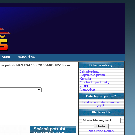
:
GDPR
::
NÁPOVĚDA
rné potrubí MAN TGA 10.5 2/2004-0/0 10518ccm
Důležité odkazy
Jak objednat
Doprava a platba
Kontakt
Obchodní podmínky
GDPR
Nápověda
Potřebujete poradit?
Pošlete nám dotaz na toto
zboží
Hledat výfuk
Sběrné potrubí
Rozšířené hledání
MAN TGA 10.5