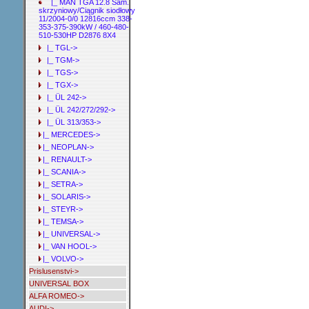
|_ MAN TGA 12.8 Sam.
skrzyniowy/Ciągnik siodłowy
11/2004-0/0 12816ccm 338-
353-375-390kW / 460-480-
510-530HP D2876 8X4
|_ TGL->
|_ TGM->
|_ TGS->
|_ TGX->
|_ ÜL 242->
|_ ÜL 242/272/292->
|_ ÜL 313/353->
|_ MERCEDES->
|_ NEOPLAN->
|_ RENAULT->
|_ SCANIA->
|_ SETRA->
|_ SOLARIS->
|_ STEYR->
|_ TEMSA->
|_ UNIVERSAL->
|_ VAN HOOL->
|_ VOLVO->
Prislusenstvi->
UNIVERSAL BOX
ALFA ROMEO->
AUDI->