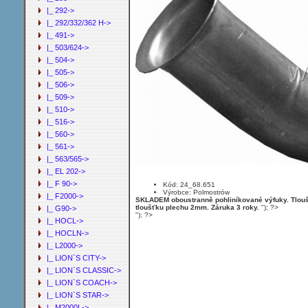
|_ 292->
|_ 292/332/362 H->
|_ 491->
|_ 503/624->
|_ 504->
|_ 505->
|_ 506->
|_ 509->
|_ 510->
|_ 516->
|_ 560->
|_ 561->
|_ 563/565->
|_ EL 202->
|_ F 90->
Kód: 24_68.651
Výrobce: Polmostrów
|_ F2000->
SKLADEM oboustranně pohliníkované výfuky. Tloušť
tloušťku plechu 2mm. Záruka 3 roky.
"); ?>
|_ G90->
"); ?>
|_ HOCL->
|_ HOCLN->
|_ L2000->
|_ LION`S CITY->
|_ LION`S CLASSIC->
|_ LION`S COACH->
|_ LION`S STAR->
|_ M2000L->