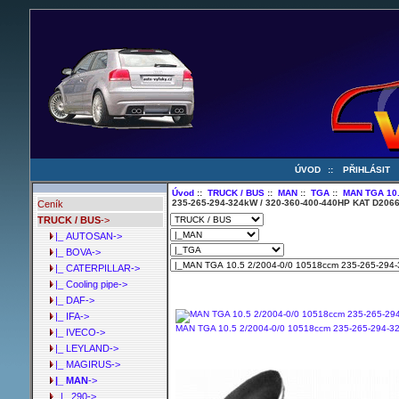
ÚVOD
::
PŘIHLÁSIT
Úvod
::
TRUCK / BUS
::
MAN
::
TGA
::
MAN TGA 10.
235-265-294-324kW / 320-360-400-440HP KAT D206
Ceník
TRUCK / BUS
->
|_ AUTOSAN->
|_ BOVA->
|_ CATERPILLAR->
|_ Cooling pipe->
|_ DAF->
|_ IFA->
MAN TGA 10.5 2/2004-0/0 10518ccm 235-265-294-3
|_ IVECO->
|_ LEYLAND->
|_ MAGIRUS->
|_ MAN
->
|_ 290->