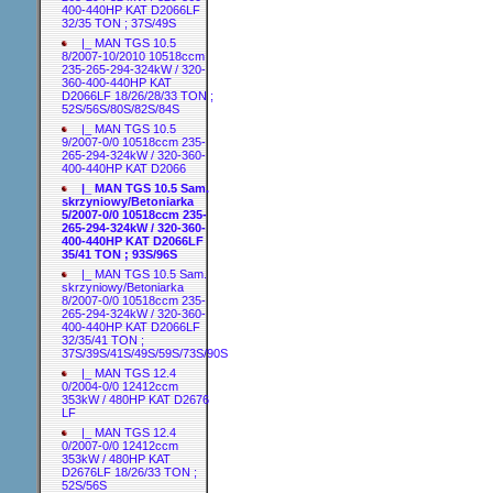
400-440HP KAT D2066LF
32/35 TON ; 37S/49S
|_ MAN TGS 10.5
8/2007-10/2010 10518ccm
235-265-294-324kW / 320-
360-400-440HP KAT
D2066LF 18/26/28/33 TON ;
52S/56S/80S/82S/84S
|_ MAN TGS 10.5
9/2007-0/0 10518ccm 235-
265-294-324kW / 320-360-
400-440HP KAT D2066
|_ MAN TGS 10.5 Sam.
skrzyniowy/Betoniarka
5/2007-0/0 10518ccm 235-
265-294-324kW / 320-360-
400-440HP KAT D2066LF
35/41 TON ; 93S/96S
|_ MAN TGS 10.5 Sam.
skrzyniowy/Betoniarka
8/2007-0/0 10518ccm 235-
265-294-324kW / 320-360-
400-440HP KAT D2066LF
32/35/41 TON ;
37S/39S/41S/49S/59S/73S/90S
|_ MAN TGS 12.4
0/2004-0/0 12412ccm
353kW / 480HP KAT D2676
LF
|_ MAN TGS 12.4
0/2007-0/0 12412ccm
353kW / 480HP KAT
D2676LF 18/26/33 TON ;
52S/56S