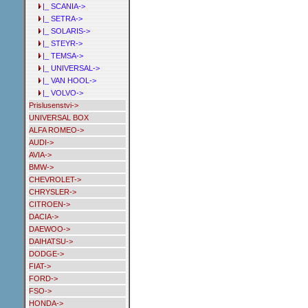
|_ SCANIA->
|_ SETRA->
|_ SOLARIS->
|_ STEYR->
|_ TEMSA->
|_ UNIVERSAL->
|_ VAN HOOL->
|_ VOLVO->
Prislusenstvi->
UNIVERSAL BOX
ALFA ROMEO->
AUDI->
AVIA->
BMW->
CHEVROLET->
CHRYSLER->
CITROEN->
DACIA->
DAEWOO->
DAIHATSU->
DODGE->
FIAT->
FORD->
FSO->
HONDA->