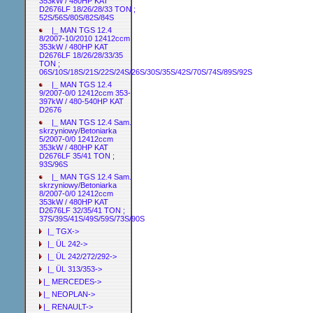
353kW / 480HP KAT
D2676LF 18/26/28/33 TON ;
52S/56S/80S/82S/84S
|_ MAN TGS 12.4
8/2007-10/2010 12412ccm
353kW / 480HP KAT
D2676LF 18/26/28/33/35
TON ;
06S/10S/18S/21S/22S/24S/26S/30S/35S/42S/70S/74S/89S/92S
|_ MAN TGS 12.4
9/2007-0/0 12412ccm 353-
397kW / 480-540HP KAT
D2676
|_ MAN TGS 12.4 Sam.
skrzyniowy/Betoniarka
5/2007-0/0 12412ccm
353kW / 480HP KAT
D2676LF 35/41 TON ;
93S/96S
|_ MAN TGS 12.4 Sam.
skrzyniowy/Betoniarka
8/2007-0/0 12412ccm
353kW / 480HP KAT
D2676LF 32/35/41 TON ;
37S/39S/41S/49S/59S/73S/90S
|_ TGX->
|_ ÜL 242->
|_ ÜL 242/272/292->
|_ ÜL 313/353->
|_ MERCEDES->
|_ NEOPLAN->
|_ RENAULT->