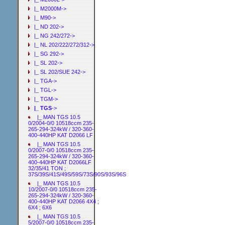
|_ M2000M->
|_ M90->
|_ ND 202->
|_ NG 242/272->
|_ NL 202/222/272/312->
|_ SG 292->
|_ SL 202->
|_ SL 202/SUE 242->
|_ TGA->
|_ TGL->
|_ TGM->
|_ TGS
->
|_ MAN TGS 10.5
0/2004-0/0 10518ccm 235-
265-294-324kW / 320-360-
400-440HP KAT D2066 LF
|_ MAN TGS 10.5
0/2007-0/0 10518ccm 235-
265-294-324kW / 320-360-
400-440HP KAT D2066LF
32/35/41 TON ;
37S/39S/41S/49S/59S/73S/90S/93S/96S
|_ MAN TGS 10.5
10/2007-0/0 10518ccm 235-
265-294-324kW / 320-360-
400-440HP KAT D2066 4X4 ;
6X4 ; 6X6
|_ MAN TGS 10.5
5/2007-0/0 10518ccm 235-