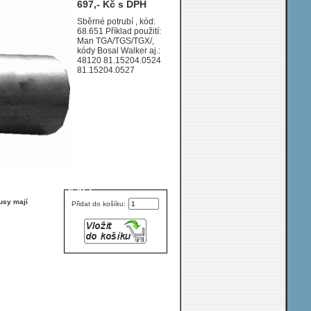
697,- Kč s DPH
Sam.
Sběrné potrubí , kód:
68.651 Příklad použití:
Man TGA/TGS/TGX/,
kódy Bosal Walker aj.:
48120 81.15204.0524
81.15204.0527
5/41 TON ; 93S/96S
usy mají
Přidat do košíku: