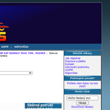
:
GDPR
::
NÁPOVĚDA
0HP KAT D2066LF 35/41 TON ; 93S/96S
:: Sběrné
Důležité odkazy
3S/96S
Jak objednat
Doprava a platba
Kontakt
Obchodní podmínky
GDPR
Nápověda
Potřebujete poradit?
Pošlete nám dotaz na toto
zboží
Hledat výfuk
Sběrné potrubí
Rozšířené hledání
MAN TGS 10.5