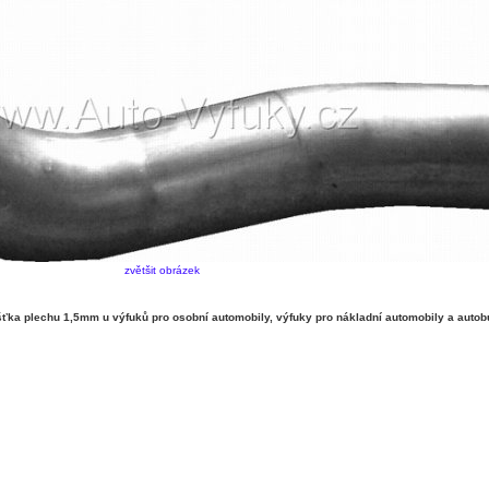
zvětšit obrázek
10518ccm 235-265-294-324kW / 320-360-400-440HP KAT D2066LF 3
ka plechu 1,5mm u výfuků pro osobní automobily, výfuky pro nákladní automobily a autob