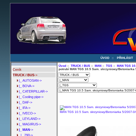
ÚVOD
::
PŘIHLÁSIT
Úvod
::
TRUCK / BUS
::
MAN
::
TGS
::
MAN TGS 10.
potrubí MAN TGS 10.5 Sam. skrzyniowy/Betoniarka
Ceník
TRUCK / BUS
->
|_ AUTOSAN->
|_ BOVA->
|_ CATERPILLAR->
|_ Cooling pipe->
|_ DAF->
|_ IFA->
MAN TGS 10.5 Sam. skrzyniowy/Betoniarka 5/2007-
|_ IVECO->
|_ LEYLAND->
|_ MAGIRUS->
|_ MAN
->
|_ 290->