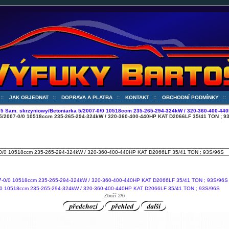
::
JAK OBJEDNAT
::
DOPRAVA A PLATBA
::
KONTAKT
::
OBCHODNÍ PODMÍNKY
:
5 Sam. skrzyniowy/Betoniarka 5/2007-0/0 10518ccm 235-265-294-324kW / 320-360-400-44
 5/2007-0/0 10518ccm 235-265-294-324kW / 320-360-400-440HP KAT D2066LF 35/41 TON ; 9
0/0 10518ccm 235-265-294-324kW / 320-360-400-440HP KAT D2066LF 35/41 TON ; 93S/96S
Zboží 2/6