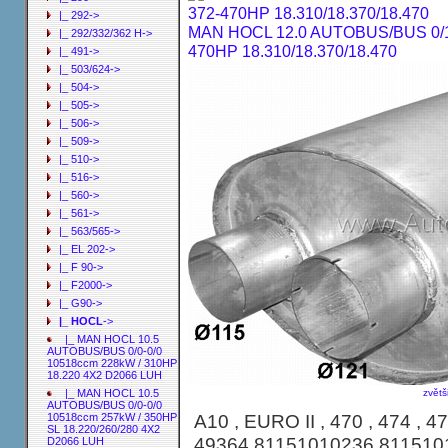
|_ 292->
MAN HOCL 12.0 AUTOBUS/BUS 0/19
|_ 292/332/362 H->
470HP 18.310/18.370/18.470
|_ 491->
|_ 503/624->
|_ 504->
|_ 505->
|_ 506->
|_ 509->
|_ 510->
|_ 516->
|_ 560->
|_ 561->
|_ 563/565->
|_ EL 202->
|_ F 90->
|_ F2000->
|_ G90->
|_ HOCL
->
|_ MAN HOCL 10.5
AUTOBUS/BUS 0/0-0/0
10518ccm 228kW / 310HP
18.220 4X2 D2066 LUH
zvětš
|_ MAN HOCL 10.5
AUTOBUS/BUS 0/0-0/0
AUTOBUS/BUS 0/1992-0/2000 11967cc
A10 , EURO II , 470 , 474 , 4
10518ccm 257kW / 350HP
SL 18.220/260/280 4X2
18.310/18.370/18.470
49364 81151010236 811510
D2066 LUH