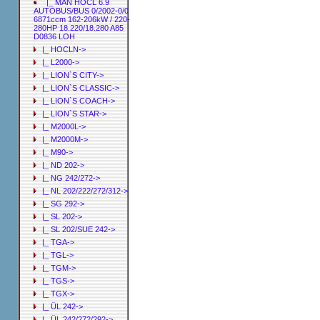
|_ MAN HOCL 6.9
AUTOBUS/BUS 0/2002-0/0
6871ccm 162-206kW / 220-
280HP 18.220/18.280 A85
D0836 LOH
|_ HOCLN->
|_ L2000->
|_ LION`S CITY->
|_ LION`S CLASSIC->
|_ LION`S COACH->
|_ LION`S STAR->
|_ M2000L->
|_ M2000M->
|_ M90->
|_ ND 202->
|_ NG 242/272->
|_ NL 202/222/272/312->
|_ SG 292->
|_ SL 202->
|_ SL 202/SUE 242->
|_ TGA->
|_ TGL->
|_ TGM->
|_ TGS->
|_ TGX->
|_ ÜL 242->
|_ ÜL 242/272/292->