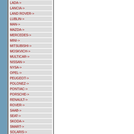
LADA->
LANCIA->
LAND ROVER->
LUBLIN->
MAN->
MAZDA->
MERCEDES->
MINI->
MITSUBISHI->
MOSKVICH->
MULTICAR->
NISSAN->
NYSA->
OPEL->
PEUGEOT->
POLONEZ->
PONTIAC->
PORSCHE->
RENAULT->
ROVER->
SAAB->
SEAT->
SKODA->
SMART->
SOLARIS->