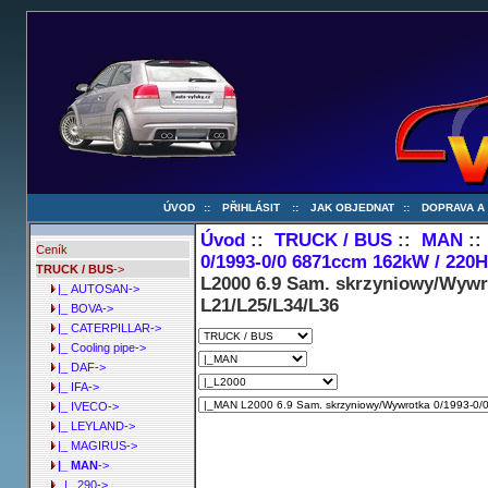
ÚVOD
::
PŘIHLÁSIT
::
JAK OBJEDNAT
::
DOPRAVA A
Úvod
::
TRUCK / BUS
::
MAN
:
Ceník
0/1993-0/0 6871ccm 162kW / 220
TRUCK / BUS
->
L2000 6.9 Sam. skrzyniowy/Wywr
|_ AUTOSAN->
L21/L25/L34/L36
|_ BOVA->
|_ CATERPILLAR->
|_ Cooling pipe->
|_ DAF->
|_ IFA->
|_ IVECO->
|_ LEYLAND->
|_ MAGIRUS->
|_ MAN
->
|_ 290->