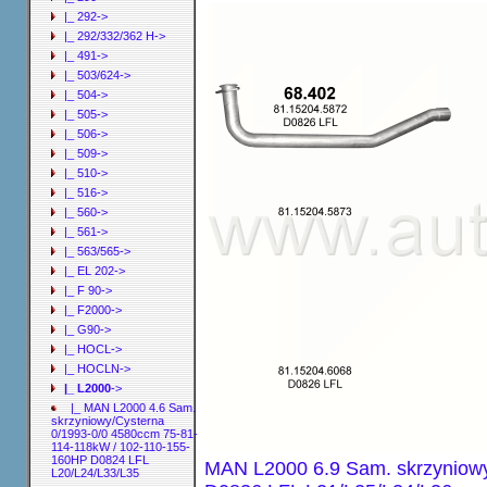
|_ 292->
|_ 292/332/362 H->
|_ 491->
|_ 503/624->
|_ 504->
|_ 505->
|_ 506->
|_ 509->
|_ 510->
|_ 516->
|_ 560->
|_ 561->
|_ 563/565->
|_ EL 202->
|_ F 90->
|_ F2000->
|_ G90->
|_ HOCL->
|_ HOCLN->
|_ L2000
->
|_ MAN L2000 4.6 Sam.
skrzyniowy/Cysterna
0/1993-0/0 4580ccm 75-81-
114-118kW / 102-110-155-
160HP D0824 LFL
MAN L2000 6.9 Sam. skrzyniow
L20/L24/L33/L35