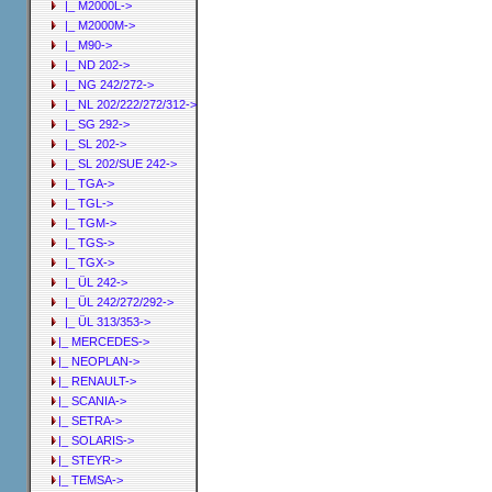
|_ M2000L->
|_ M2000M->
|_ M90->
|_ ND 202->
|_ NG 242/272->
|_ NL 202/222/272/312->
|_ SG 292->
|_ SL 202->
|_ SL 202/SUE 242->
|_ TGA->
|_ TGL->
|_ TGM->
|_ TGS->
|_ TGX->
|_ ÜL 242->
|_ ÜL 242/272/292->
|_ ÜL 313/353->
|_ MERCEDES->
|_ NEOPLAN->
|_ RENAULT->
|_ SCANIA->
|_ SETRA->
|_ SOLARIS->
|_ STEYR->
|_ TEMSA->