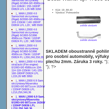
Samochód skrzyniowy
(Rigid) 0/1994-0/0 4580ccm
114-118kW / 155-160HP
D0824 LFL L26 WB 3260
Kód: 19_68.40
Výrobce: Polmostrów
|_ MAN L2000 4.6
Samochód skrzyniowy
(Rigid) 8/2000-0/0 4580ccm
103-132kW / 140-180HP
D0834 LFL L20 ; WB 5500
zvětšit obrázek
|_ MAN L2000 4.6
Samochód skrzyniowy
(Rigid) 9/1993-5/1996
4580ccm 75kW / 102HP
zvětšit obrázek
D0824 FL L20 ; WB 5500
|_ MAN L2000 4.6
Samochód skrzyniowy
SKLADEM oboustranně pohliní
(Rigid) 9/1993-5/1996
4580ccm 75kW / 102HP
pro osobní automobily, výfuky
D0824 FL L20/L24/L33/L35
plechu 2mm. Záruka 3 roky.
")
|_ MAN L2000 4.6 Wóz
strażacki (Fire engine)
"); ?>
0/1993-0/0 4580ccm 104-
114-118-132kW / 141-155-
160-180HP D0824 LFL
L22/L26 WB 3950
|_ MAN L2000 6.9 Sam.
skrzyniowy/Wywrotka
0/1993-0/0 6871ccm 162kW
/ 220HP D0826 LFL
L21/L25/L34/L36
|_ MAN L2000 6.9 Sam.
skrzyniowy/Wywrotka
0/1993-0/0 6871ccm 162kW
/ 220HP D0836 LFL
L21/L25/L34/L36