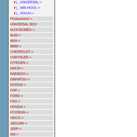
|_ UNIVERSAL->
|_ VAN HOOL->
|_ VOLVO->
Prislusenstvi->
UNIVERSAL BOX
ALFA ROMEO->
AUDI->
AVIA->
BMW->
CHEVROLET->
CHRYSLER->
CITROEN->
DACIA->
DAEWOO->
DAIHATSU->
DODGE->
FIAT->
FORD->
FSO->
HONDA->
HYUNDAI->
IVECO->
JAGUAR->
JEEP->
KIA->