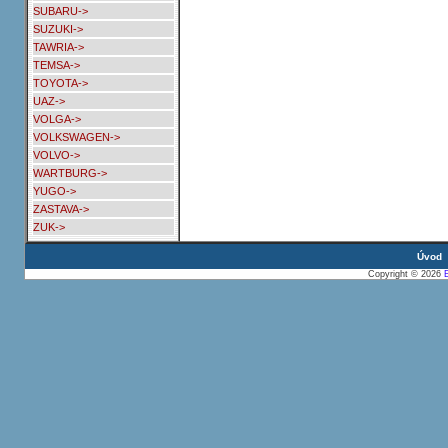
SUBARU->
SUZUKI->
TAWRIA->
TEMSA->
TOYOTA->
UAZ->
VOLGA->
VOLKSWAGEN->
VOLVO->
WARTBURG->
YUGO->
ZASTAVA->
ZUK->
Úvod
Copyright © 2026