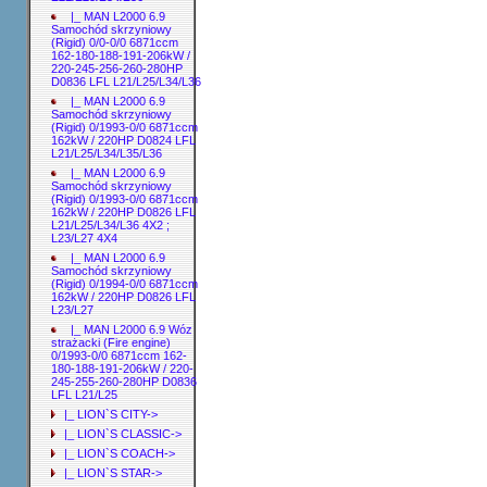
|_ MAN L2000 6.9
Samochód skrzyniowy
(Rigid) 0/0-0/0 6871ccm
162-180-188-191-206kW /
220-245-256-260-280HP
D0836 LFL L21/L25/L34/L36
|_ MAN L2000 6.9
Samochód skrzyniowy
(Rigid) 0/1993-0/0 6871ccm
162kW / 220HP D0824 LFL
L21/L25/L34/L35/L36
|_ MAN L2000 6.9
Samochód skrzyniowy
(Rigid) 0/1993-0/0 6871ccm
162kW / 220HP D0826 LFL
L21/L25/L34/L36 4X2 ;
L23/L27 4X4
|_ MAN L2000 6.9
Samochód skrzyniowy
(Rigid) 0/1994-0/0 6871ccm
162kW / 220HP D0826 LFL
L23/L27
|_ MAN L2000 6.9 Wóz
strażacki (Fire engine)
0/1993-0/0 6871ccm 162-
180-188-191-206kW / 220-
245-255-260-280HP D0836
LFL L21/L25
|_ LION`S CITY->
|_ LION`S CLASSIC->
|_ LION`S COACH->
|_ LION`S STAR->