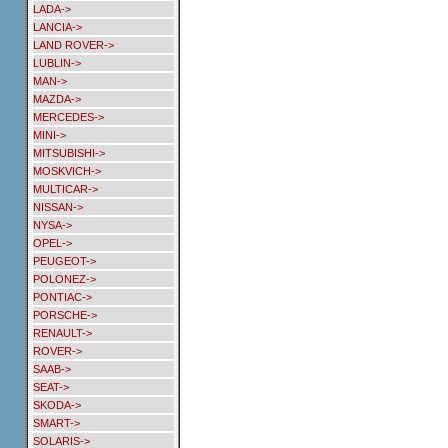
LADA->
LANCIA->
LAND ROVER->
LUBLIN->
MAN->
MAZDA->
MERCEDES->
MINI->
MITSUBISHI->
MOSKVICH->
MULTICAR->
NISSAN->
NYSA->
OPEL->
PEUGEOT->
POLONEZ->
PONTIAC->
PORSCHE->
RENAULT->
ROVER->
SAAB->
SEAT->
SKODA->
SMART->
SOLARIS->