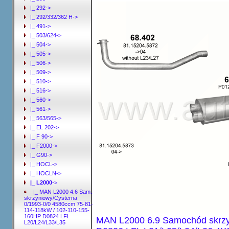
|_ 292->
|_ 292/332/362 H->
|_ 491->
|_ 503/624->
|_ 504->
|_ 505->
|_ 506->
|_ 509->
|_ 510->
|_ 516->
|_ 560->
|_ 561->
|_ 563/565->
|_ EL 202->
|_ F 90->
|_ F2000->
|_ G90->
|_ HOCL->
|_ HOCLN->
|_ L2000
->
|_ MAN L2000 4.6 Sam.
skrzyniowy/Cysterna
0/1993-0/0 4580ccm 75-81-
114-118kW / 102-110-155-
160HP D0824 LFL
MAN L2000 6.9 Samochód skrzy
L20/L24/L33/L35