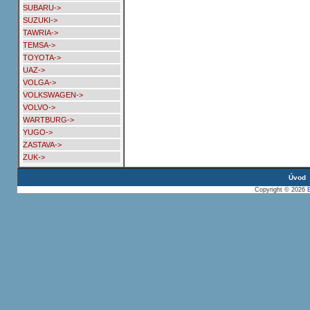
SUBARU->
SUZUKI->
TAWRIA->
TEMSA->
TOYOTA->
UAZ->
VOLGA->
VOLKSWAGEN->
VOLVO->
WARTBURG->
YUGO->
ZASTAVA->
ZUK->
Úvod
Copyright © 2026