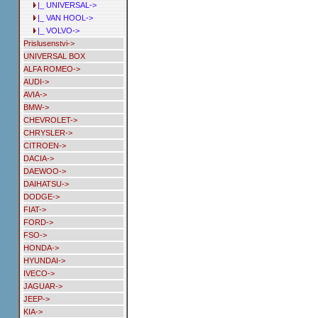
|_ UNIVERSAL->
|_ VAN HOOL->
|_ VOLVO->
Prislusenstvi->
UNIVERSAL BOX
ALFA ROMEO->
AUDI->
AVIA->
BMW->
CHEVROLET->
CHRYSLER->
CITROEN->
DACIA->
DAEWOO->
DAIHATSU->
DODGE->
FIAT->
FORD->
FSO->
HONDA->
HYUNDAI->
IVECO->
JAGUAR->
JEEP->
KIA->