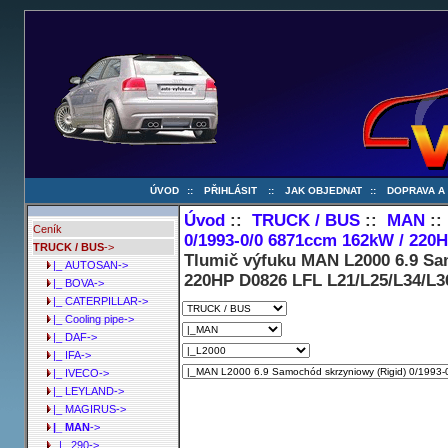
ÚVOD
::
PŘIHLÁSIT
::
JAK OBJEDNAT
::
DOPRAVA A
Úvod
::
TRUCK / BUS
::
MAN
:
Ceník
0/1993-0/0 6871ccm 162kW / 220H
TRUCK / BUS
->
Tlumič výfuku MAN L2000 6.9 Sa
|_ AUTOSAN->
220HP D0826 LFL L21/L25/L34/L36
|_ BOVA->
|_ CATERPILLAR->
|_ Cooling pipe->
|_ DAF->
|_ IFA->
|_ IVECO->
|_ LEYLAND->
|_ MAGIRUS->
|_ MAN
->
|_ 290->