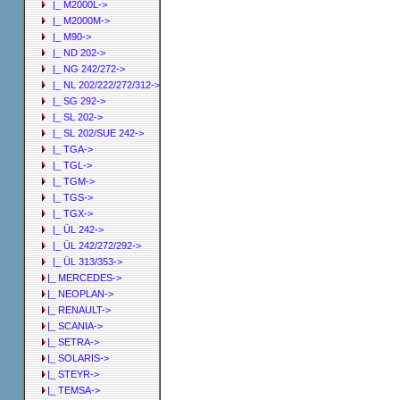
|_ M2000L->
|_ M2000M->
|_ M90->
|_ ND 202->
|_ NG 242/272->
|_ NL 202/222/272/312->
|_ SG 292->
|_ SL 202->
|_ SL 202/SUE 242->
|_ TGA->
|_ TGL->
|_ TGM->
|_ TGS->
|_ TGX->
|_ ÜL 242->
|_ ÜL 242/272/292->
|_ ÜL 313/353->
|_ MERCEDES->
|_ NEOPLAN->
|_ RENAULT->
|_ SCANIA->
|_ SETRA->
|_ SOLARIS->
|_ STEYR->
|_ TEMSA->