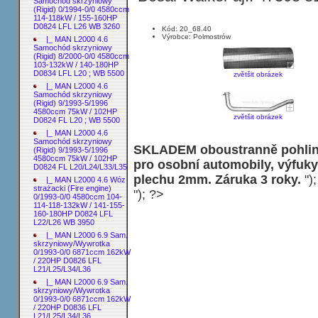
Samochód skrzyniowy
(Rigid) 0/1994-0/0 4580ccm
114-118kW / 155-160HP
D0824 LFL L26 WB 3260
Kód: 20_68.40
Výrobce: Polmostrów
|_ MAN L2000 4.6
Samochód skrzyniowy
(Rigid) 8/2000-0/0 4580ccm
103-132kW / 140-180HP
D0834 LFL L20 ; WB 5500
zvětšit obrázek
|_ MAN L2000 4.6
Samochód skrzyniowy
(Rigid) 9/1993-5/1996
4580ccm 75kW / 102HP
zvětšit obrázek
D0824 FL L20 ; WB 5500
|_ MAN L2000 4.6
Samochód skrzyniowy
SKLADEM oboustranně pohliní
(Rigid) 9/1993-5/1996
4580ccm 75kW / 102HP
pro osobní automobily, výfuky
D0824 FL L20/L24/L33/L35
plechu 2mm. Záruka 3 roky.
")
|_ MAN L2000 4.6 Wóz
strażacki (Fire engine)
"); ?>
0/1993-0/0 4580ccm 104-
114-118-132kW / 141-155-
160-180HP D0824 LFL
L22/L26 WB 3950
|_ MAN L2000 6.9 Sam.
skrzyniowy/Wywrotka
0/1993-0/0 6871ccm 162kW
/ 220HP D0826 LFL
L21/L25/L34/L36
|_ MAN L2000 6.9 Sam.
skrzyniowy/Wywrotka
0/1993-0/0 6871ccm 162kW
/ 220HP D0836 LFL
L21/L25/L34/L36