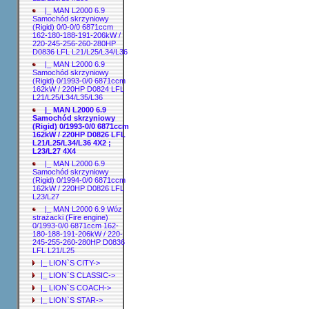
|_ MAN L2000 6.9
Samochód skrzyniowy
(Rigid) 0/0-0/0 6871ccm
162-180-188-191-206kW /
220-245-256-260-280HP
D0836 LFL L21/L25/L34/L36
|_ MAN L2000 6.9
Samochód skrzyniowy
(Rigid) 0/1993-0/0 6871ccm
162kW / 220HP D0824 LFL
L21/L25/L34/L35/L36
|_ MAN L2000 6.9
Samochód skrzyniowy
(Rigid) 0/1993-0/0 6871ccm
162kW / 220HP D0826 LFL
L21/L25/L34/L36 4X2 ;
L23/L27 4X4
|_ MAN L2000 6.9
Samochód skrzyniowy
(Rigid) 0/1994-0/0 6871ccm
162kW / 220HP D0826 LFL
L23/L27
|_ MAN L2000 6.9 Wóz
strażacki (Fire engine)
0/1993-0/0 6871ccm 162-
180-188-191-206kW / 220-
245-255-260-280HP D0836
LFL L21/L25
|_ LION`S CITY->
|_ LION`S CLASSIC->
|_ LION`S COACH->
|_ LION`S STAR->