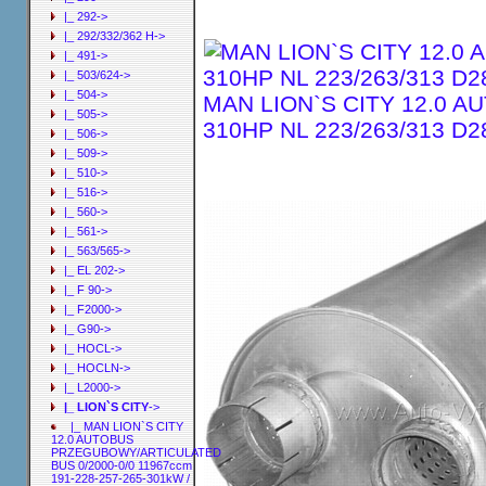
|_ 292->
|_ 292/332/362 H->
|_ 491->
|_ 503/624->
|_ 504->
MAN LION`S CITY 12.0 AU
|_ 505->
310HP NL 223/263/313 D
|_ 506->
|_ 509->
|_ 510->
|_ 516->
|_ 560->
|_ 561->
|_ 563/565->
|_ EL 202->
|_ F 90->
|_ F2000->
|_ G90->
|_ HOCL->
|_ HOCLN->
|_ L2000->
|_ LION`S CITY
->
|_ MAN LION`S CITY
12.0 AUTOBUS
PRZEGUBOWY/ARTICULATED
BUS 0/2000-0/0 11967ccm
191-228-257-265-301kW /