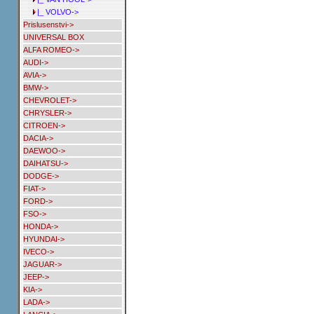
|_ VOLVO->
Prislusenstvi->
UNIVERSAL BOX
ALFA ROMEO->
AUDI->
AVIA->
BMW->
CHEVROLET->
CHRYSLER->
CITROEN->
DACIA->
DAEWOO->
DAIHATSU->
DODGE->
FIAT->
FORD->
FSO->
HONDA->
HYUNDAI->
IVECO->
JAGUAR->
JEEP->
KIA->
LADA->