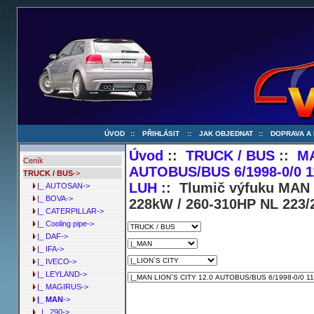
ÚVOD
::
PŘIHLÁSIT
::
JAK OBJEDNAT
::
DOPRAVA A
Úvod
::
TRUCK / BUS
::
M
Ceník
AUTOBUS/BUS 6/1998-0/0 1
TRUCK / BUS
->
LUH
:: Tlumič výfuku MAN 
|_ AUTOSAN->
|_ BOVA->
228kW / 260-310HP NL 223/
|_ CATERPILLAR->
|_ Cooling pipe->
|_ DAF->
|_ IFA->
|_ IVECO->
|_ LEYLAND->
|_ MAGIRUS->
|_ MAN
->
|_ 290->