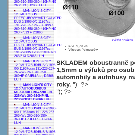
260-310-350-360-410HP NG
263/313 ; D2866 LUH
|_ MAN LION`S CITY
12.0 AUTOBUS
PRZEGUBOWY/ARTICULATED
BUS 6/1998-0/0 11967ccm
191-228-257-265-301kW /
260-310-350-360-410HP NG
263 F/313 F D2866
|_ MAN LION`S CITY
zvětšit obrázek
12.0 AUTOBUS
PRZEGUBOWY/ARTICULATED
Kód: 3_68.46
BUS 6/1998-0/0 11967ccm
Výrobce: Polmostrów
191-228kW / 260-310HP NG
263/313 D2866 LUH
SKLADEM oboustranně poh
|_ MAN LION`S CITY
12.0 AUTOBUS/BUS 0/1996-
1,5mm u výfuků pro osobn
0/0 11967ccm 191-228-257-
265kW / 260-310-350-
automobily a autobusy ma
360HP G/UELL/LL ; D2866
LUH
roky.
"); ?>
|_ MAN LION`S CITY
12.0 AUTOBUS/BUS
"); ?>
6/1998-0/0 11967ccm 191-
228kW / 260-310HP NL
223/263/313 D2866 LUH
|_ MAN LION`S CITY
12.0 AUTOBUS/BUS 7/1996-
0/0 11967ccm 191-228-257-
265kW / 260-310-350-
360HP G/UELL/LL D2866
LUH
|_ MAN LION`S CITY
12.0 AUTOBUS/BUS 7/1996-