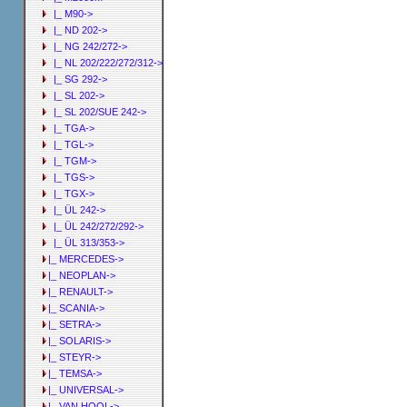
|_ M90->
|_ ND 202->
|_ NG 242/272->
|_ NL 202/222/272/312->
|_ SG 292->
|_ SL 202->
|_ SL 202/SUE 242->
|_ TGA->
|_ TGL->
|_ TGM->
|_ TGS->
|_ TGX->
|_ ÜL 242->
|_ ÜL 242/272/292->
|_ ÜL 313/353->
|_ MERCEDES->
|_ NEOPLAN->
|_ RENAULT->
|_ SCANIA->
|_ SETRA->
|_ SOLARIS->
|_ STEYR->
|_ TEMSA->
|_ UNIVERSAL->
|_ VAN HOOL->