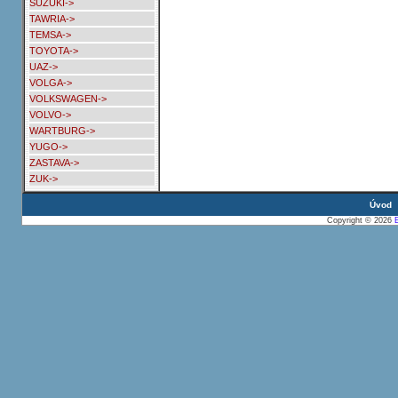
SUZUKI->
TAWRIA->
TEMSA->
TOYOTA->
UAZ->
VOLGA->
VOLKSWAGEN->
VOLVO->
WARTBURG->
YUGO->
ZASTAVA->
ZUK->
Úvod
Copyright © 2026