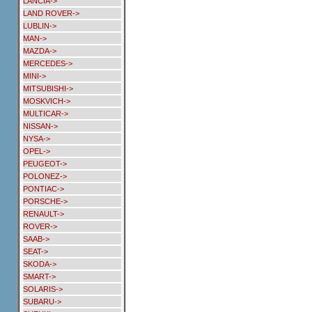
LANCIA->
LAND ROVER->
LUBLIN->
MAN->
MAZDA->
MERCEDES->
MINI->
MITSUBISHI->
MOSKVICH->
MULTICAR->
NISSAN->
NYSA->
OPEL->
PEUGEOT->
POLONEZ->
PONTIAC->
PORSCHE->
RENAULT->
ROVER->
SAAB->
SEAT->
SKODA->
SMART->
SOLARIS->
SUBARU->