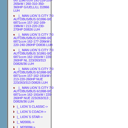
0/0 11967ccm 191-228-257-
265kW / 260-310-350-
360HP G/UELL/LL D2866
LUH
|_ MAN LION`S CITY 7.0
AUTOBUS/BUS 0/1996-0/0
6871ccm 157-162-169-
198kW / 213-220-230-
270HP D0826 LUH
|_ MAN LION`S CITY 7.0
AUTOBUS/BUS 0/1996-0/0
6871ccm 162-177-206kW /
220-240-280HP D0836 LUH
|_ MAN LION`S CITY 7.0
AUTOBUS/BUS 3/1991-0/0
6871ccm 162-191kW / 220-
260HP NL 223/263/313
D0826/36 LUH
|_ MAN LION`S CITY 7.0
AUTOBUS/BUS 6/1998-0/0
6871ccm 157-162-191kW /
213-220-260HP NUE
223/263/313 D0826 LUH
|_ MAN LION`S CITY 7.0
AUTOBUS/BUS 6/1998-0/0
6871ccm 162-191kW / 220-
260HP NUE 223/263/313 ;
D0826/36 LUH
|_ LION`S CLASSIC->
|_ LION`S COACH->
|_ LION`S STAR->
|_ M2000L->
|_ M2000M->