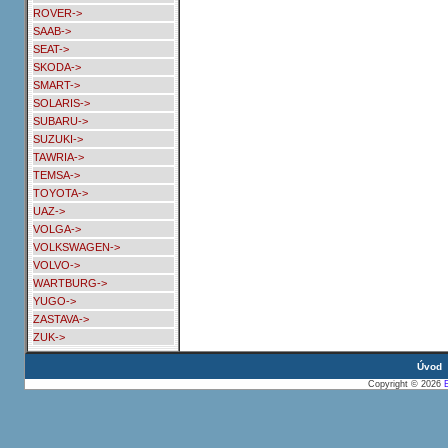
ROVER->
SAAB->
SEAT->
SKODA->
SMART->
SOLARIS->
SUBARU->
SUZUKI->
TAWRIA->
TEMSA->
TOYOTA->
UAZ->
VOLGA->
VOLKSWAGEN->
VOLVO->
WARTBURG->
YUGO->
ZASTAVA->
ZUK->
Úvod
Copyright © 2026