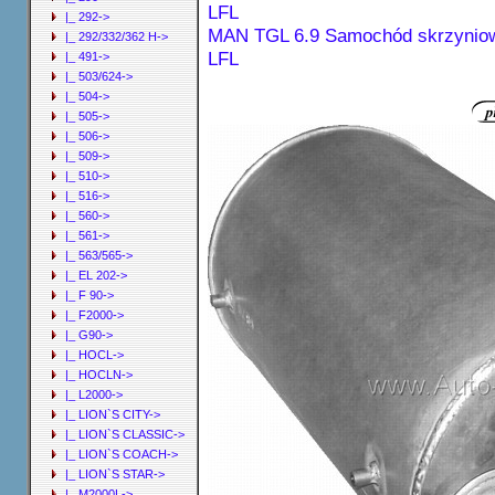
|_ 292->
MAN TGL 6.9 Samochód skrzyniow
|_ 292/332/362 H->
LFL
|_ 491->
|_ 503/624->
|_ 504->
|_ 505->
|_ 506->
|_ 509->
|_ 510->
|_ 516->
|_ 560->
|_ 561->
|_ 563/565->
|_ EL 202->
|_ F 90->
|_ F2000->
|_ G90->
|_ HOCL->
|_ HOCLN->
|_ L2000->
|_ LION`S CITY->
|_ LION`S CLASSIC->
|_ LION`S COACH->
|_ LION`S STAR->
|_ M2000L->