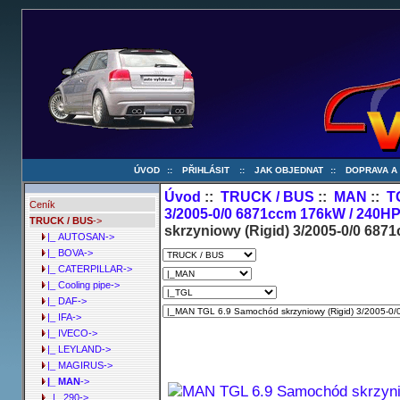
ÚVOD
::
PŘIHLÁSIT
::
JAK OBJEDNAT
::
DOPRAVA A
Úvod
::
TRUCK / BUS
::
MAN
::
T
Ceník
3/2005-0/0 6871ccm 176kW / 240H
TRUCK / BUS
->
skrzyniowy (Rigid) 3/2005-0/0 68
|_ AUTOSAN->
|_ BOVA->
|_ CATERPILLAR->
|_ Cooling pipe->
|_ DAF->
|_ IFA->
|_ IVECO->
|_ LEYLAND->
|_ MAGIRUS->
|_ MAN
->
|_ 290->