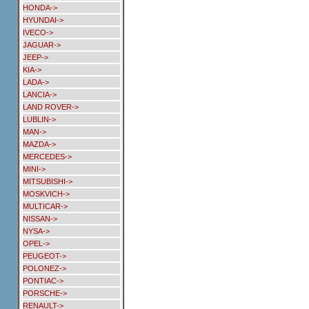
HONDA->
HYUNDAI->
IVECO->
JAGUAR->
JEEP->
KIA->
LADA->
LANCIA->
LAND ROVER->
LUBLIN->
MAN->
MAZDA->
MERCEDES->
MINI->
MITSUBISHI->
MOSKVICH->
MULTICAR->
NISSAN->
NYSA->
OPEL->
PEUGEOT->
POLONEZ->
PONTIAC->
PORSCHE->
RENAULT->