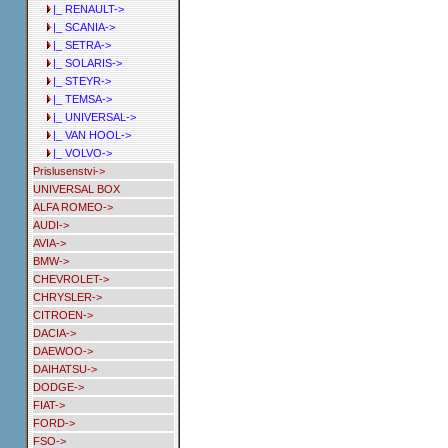
|_ RENAULT->
|_ SCANIA->
|_ SETRA->
|_ SOLARIS->
|_ STEYR->
|_ TEMSA->
|_ UNIVERSAL->
|_ VAN HOOL->
|_ VOLVO->
Prislusenstvi->
UNIVERSAL BOX
ALFA ROMEO->
AUDI->
AVIA->
BMW->
CHEVROLET->
CHRYSLER->
CITROEN->
DACIA->
DAEWOO->
DAIHATSU->
DODGE->
FIAT->
FORD->
FSO->