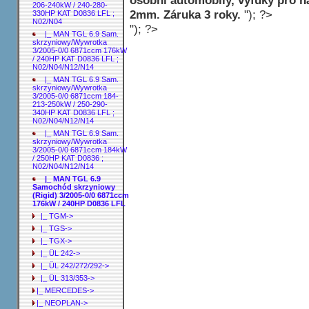
206-240kW / 240-280-
2mm. Záruka 3 roky.
"); ?>
330HP KAT D0836 LFL ;
N02/N04
"); ?>
|_ MAN TGL 6.9 Sam.
skrzyniowy/Wywrotka
3/2005-0/0 6871ccm 176kW
/ 240HP KAT D0836 LFL ;
N02/N04/N12/N14
|_ MAN TGL 6.9 Sam.
skrzyniowy/Wywrotka
3/2005-0/0 6871ccm 184-
213-250kW / 250-290-
340HP KAT D0836 LFL ;
N02/N04/N12/N14
|_ MAN TGL 6.9 Sam.
skrzyniowy/Wywrotka
3/2005-0/0 6871ccm 184kW
/ 250HP KAT D0836 ;
N02/N04/N12/N14
|_ MAN TGL 6.9
Samochód skrzyniowy
(Rigid) 3/2005-0/0 6871ccm
176kW / 240HP D0836 LFL
|_ TGM->
|_ TGS->
|_ TGX->
|_ ÜL 242->
|_ ÜL 242/272/292->
|_ ÜL 313/353->
|_ MERCEDES->
|_ NEOPLAN->