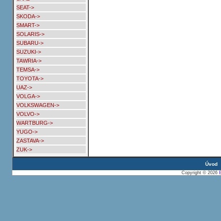
SEAT->
SKODA->
SMART->
SOLARIS->
SUBARU->
SUZUKI->
TAWRIA->
TEMSA->
TOYOTA->
UAZ->
VOLGA->
VOLKSWAGEN->
VOLVO->
WARTBURG->
YUGO->
ZASTAVA->
ZUK->
Úvod
Copyright © 2026