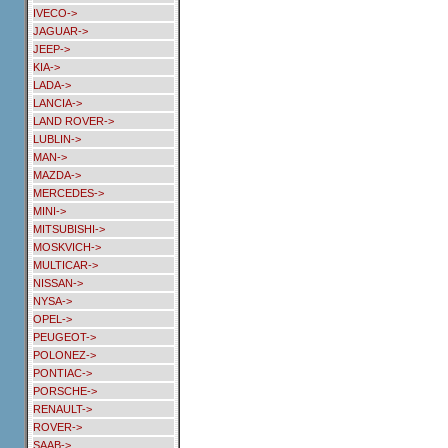
IVECO->
JAGUAR->
JEEP->
KIA->
LADA->
LANCIA->
LAND ROVER->
LUBLIN->
MAN->
MAZDA->
MERCEDES->
MINI->
MITSUBISHI->
MOSKVICH->
MULTICAR->
NISSAN->
NYSA->
OPEL->
PEUGEOT->
POLONEZ->
PONTIAC->
PORSCHE->
RENAULT->
ROVER->
SAAB->