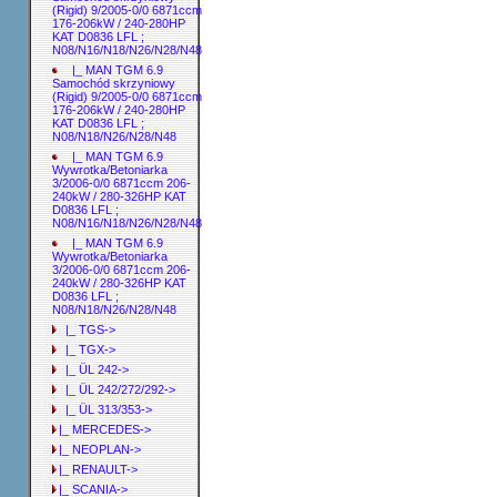
(Rigid) 9/2005-0/0 6871ccm
176-206kW / 240-280HP
KAT D0836 LFL ;
N08/N16/N18/N26/N28/N48
|_ MAN TGM 6.9
Samochód skrzyniowy
(Rigid) 9/2005-0/0 6871ccm
176-206kW / 240-280HP
KAT D0836 LFL ;
N08/N18/N26/N28/N48
|_ MAN TGM 6.9
Wywrotka/Betoniarka
3/2006-0/0 6871ccm 206-
240kW / 280-326HP KAT
D0836 LFL ;
N08/N16/N18/N26/N28/N48
|_ MAN TGM 6.9
Wywrotka/Betoniarka
3/2006-0/0 6871ccm 206-
240kW / 280-326HP KAT
D0836 LFL ;
N08/N18/N26/N28/N48
|_ TGS->
|_ TGX->
|_ ÜL 242->
|_ ÜL 242/272/292->
|_ ÜL 313/353->
|_ MERCEDES->
|_ NEOPLAN->
|_ RENAULT->
|_ SCANIA->