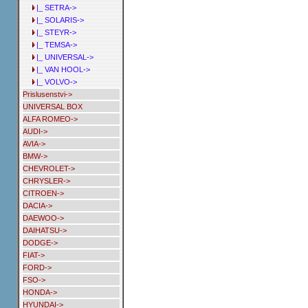
|_ SETRA->
|_ SOLARIS->
|_ STEYR->
|_ TEMSA->
|_ UNIVERSAL->
|_ VAN HOOL->
|_ VOLVO->
Prislusenstvi->
UNIVERSAL BOX
ALFA ROMEO->
AUDI->
AVIA->
BMW->
CHEVROLET->
CHRYSLER->
CITROEN->
DACIA->
DAEWOO->
DAIHATSU->
DODGE->
FIAT->
FORD->
FSO->
HONDA->
HYUNDAI->