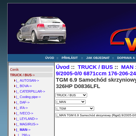
ÚVOD
::
PŘIHLÁSIT
::
JAK OBJEDNAT
::
DOPRAVA A
Úvod
::
TRUCK / BUS
::
MAN
Ceník
9/2005-0/0 6871ccm 176-206-2
TRUCK / BUS
->
TGM 6.9 Samochód skrzyniowy 
|_ AUTOSAN->
326HP D0836LFL
|_ BOVA->
|_ CATERPILLAR->
|_ Cooling pipe->
|_ DAF->
|_ IFA->
|_ IVECO->
|_ LEYLAND->
|_ MAGIRUS->
|_ MAN
->
|_ 290->