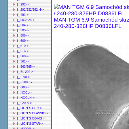
|_ 292->
|_ 292/332/362 H->
|_ 491->
MAN TGM 6.9 Samochód skrzy
|_ 503/624->
240-280-326HP D0836LFL
|_ 504->
|_ 505->
|_ 506->
|_ 509->
|_ 510->
|_ 516->
|_ 560->
|_ 561->
|_ 563/565->
|_ EL 202->
|_ F 90->
|_ F2000->
|_ G90->
|_ HOCL->
|_ HOCLN->
|_ L2000->
|_ LION`S CITY->
|_ LION`S CLASSIC->
|_ LION`S COACH->
|_ LION`S STAR->
|_ M2000L->