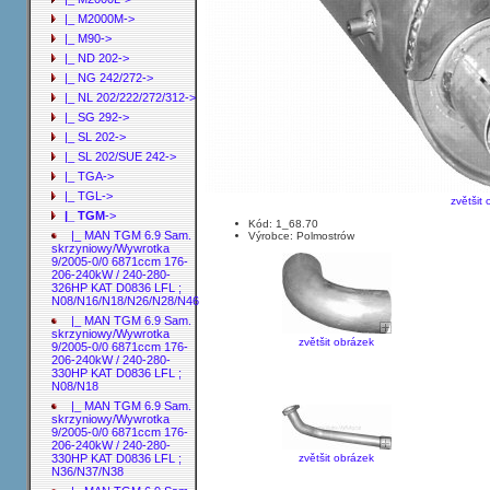
|_ M2000M->
|_ M90->
|_ ND 202->
|_ NG 242/272->
|_ NL 202/222/272/312->
|_ SG 292->
|_ SL 202->
|_ SL 202/SUE 242->
|_ TGA->
|_ TGL->
zvětšit
|_ TGM
->
Kód: 1_68.70
|_ MAN TGM 6.9 Sam.
Výrobce: Polmostrów
skrzyniowy/Wywrotka
9/2005-0/0 6871ccm 176-
206-240kW / 240-280-
326HP KAT D0836 LFL ;
N08/N16/N18/N26/N28/N46
|_ MAN TGM 6.9 Sam.
skrzyniowy/Wywrotka
zvětšit obrázek
9/2005-0/0 6871ccm 176-
206-240kW / 240-280-
330HP KAT D0836 LFL ;
N08/N18
|_ MAN TGM 6.9 Sam.
skrzyniowy/Wywrotka
9/2005-0/0 6871ccm 176-
206-240kW / 240-280-
zvětšit obrázek
330HP KAT D0836 LFL ;
N36/N37/N38