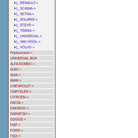
|_ RENAULT->
|_ SCANIA->
|_ SETRA->
|_ SOLARIS->
|_ STEYR->
|_ TEMSA->
|_ UNIVERSAL->
|_ VAN HOOL->
|_ VOLVO->
Prislusenstvi->
UNIVERSAL BOX
ALFA ROMEO->
AUDI->
AVIA->
BMW->
CHEVROLET->
CHRYSLER->
CITROEN->
DACIA->
DAEWOO->
DAIHATSU->
DODGE->
FIAT->
FORD->
FSO->