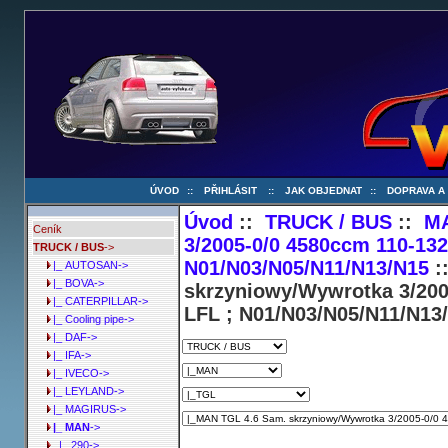
ÚVOD
::
PŘIHLÁSIT
::
JAK OBJEDNAT
::
DOPRAVA A
Úvod
::
TRUCK / BUS
::
M
Ceník
3/2005-0/0 4580ccm 110-13
TRUCK / BUS
->
N01/N03/N05/N11/N13/N15
:
|_ AUTOSAN->
|_ BOVA->
skrzyniowy/Wywrotka 3/200
|_ CATERPILLAR->
LFL ; N01/N03/N05/N11/N13
|_ Cooling pipe->
|_ DAF->
|_ IFA->
|_ IVECO->
|_ LEYLAND->
|_ MAGIRUS->
|_ MAN
->
|_ 290->