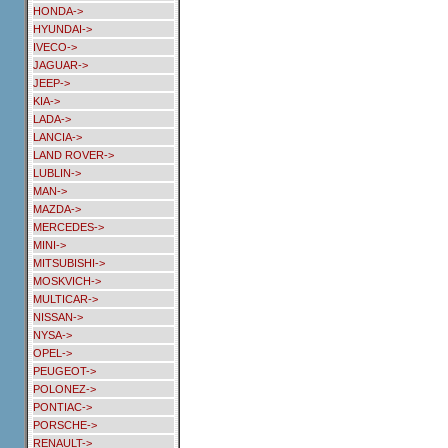
HONDA->
HYUNDAI->
IVECO->
JAGUAR->
JEEP->
KIA->
LADA->
LANCIA->
LAND ROVER->
LUBLIN->
MAN->
MAZDA->
MERCEDES->
MINI->
MITSUBISHI->
MOSKVICH->
MULTICAR->
NISSAN->
NYSA->
OPEL->
PEUGEOT->
POLONEZ->
PONTIAC->
PORSCHE->
RENAULT->