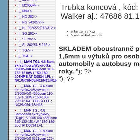
Trubka koncová , kód:
|_ M2000M->
|_ M90->
Walker aj.: 47686 81.
|_ ND 202->
|_ NG 242/272->
|_ NL 202/222/272/312->
Kód: 10_68.712
|_ SG 292->
Výrobce: Polmostrów
|_ SL 202->
|_ SL 202/SUE 242->
SKLADEM oboustranně poh
|_ TGA->
1,5mm u výfuků pro osobn
|_ TGL
->
|_ MAN TGL 4.6 Sam.
automobily a autobusy ma
skrzyniowy/Wywrotka
3/2005-0/0 4580ccm 110-
roky.
"); ?>
132-151kW / 150-180-
206HP KAT D0834 LFL ;
"); ?>
N01/N03/N05/N11/N13/N15
|_ MAN TGL 4.6 Sam.
skrzyniowy/Wywrotka
3/2005-0/0 4580ccm 110-
132-162kW / 150-180-
220HP KAT D0834 LFL ;
N03/N05/N13/N15
|_ MAN TGL 4.6
Samochód skrzyniowy
(Rigid) 3/2005-0/0 4580ccm
110-132-151kW / 150-180-
206HP D0834 LFL
|_ MAN TGL 6.9 Sam.
skrzyniowy/Wywrotka
3/2005-0/0 6871ccm 176-