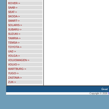
ROVER->
SAAB->
SEAT->
SKODA->
SMART->
SOLARIS->
SUBARU->
SUZUKI->
TAWRIA->
TEMSA->
TOYOTA->
UAZ->
VOLGA->
VOLKSWAGEN->
VOLVO->
WARTBURG->
YUGO->
ZASTAVA->
ZUK->
Úvod
Copyright © 2026