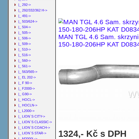
|_ 292->
|_ 292/332/362 H->
|_ 491->
|_ 503/624->
|_ 504->
|_ 505->
MAN TGL 4.6 Sam. skrzyni
|_ 506->
150-180-206HP KAT D0834
|_ 509->
|_ 510->
|_ 516->
|_ 560->
|_ 561->
|_ 563/565->
|_ EL 202->
|_ F 90->
|_ F2000->
|_ G90->
|_ HOCL->
|_ HOCLN->
|_ L2000->
|_ LION`S CITY->
|_ LION`S CLASSIC->
|_ LION`S COACH->
Trubka koncová MAN TGL 4.6 Sam. s
1324,- Kč s DPH
|_ LION`S STAR->
D0834 LFL ; N01/N03/N05/N11/N13/N1
|_ M2000L->