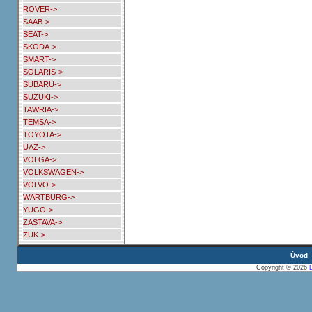
ROVER->
SAAB->
SEAT->
SKODA->
SMART->
SOLARIS->
SUBARU->
SUZUKI->
TAWRIA->
TEMSA->
TOYOTA->
UAZ->
VOLGA->
VOLKSWAGEN->
VOLVO->
WARTBURG->
YUGO->
ZASTAVA->
ZUK->
Úvod
Copyright © 2026