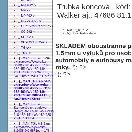
Trubka koncová , kód:
|_ M2000M->
|_ M90->
Walker aj.: 47686 81.
|_ ND 202->
|_ NG 242/272->
|_ NL 202/222/272/312->
Kód: 8_68.712
|_ SG 292->
Výrobce: Polmostrów
|_ SL 202->
|_ SL 202/SUE 242->
SKLADEM oboustranně poh
|_ TGA->
1,5mm u výfuků pro osobn
|_ TGL
->
|_ MAN TGL 4.6 Sam.
automobily a autobusy ma
skrzyniowy/Wywrotka
3/2005-0/0 4580ccm 110-
roky.
"); ?>
132-151kW / 150-180-
206HP KAT D0834 LFL ;
"); ?>
N01/N03/N05/N11/N13/N15
|_ MAN TGL 4.6 Sam.
skrzyniowy/Wywrotka
3/2005-0/0 4580ccm 110-
132-162kW / 150-180-
220HP KAT D0834 LFL ;
N03/N05/N13/N15
|_ MAN TGL 4.6
Samochód skrzyniowy
(Rigid) 3/2005-0/0 4580ccm
110-132-151kW / 150-180-
206HP D0834 LFL
|_ MAN TGL 6.9 Sam.
skrzyniowy/Wywrotka
3/2005-0/0 6871ccm 176-