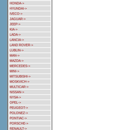
HONDA->
HYUNDAI->
IVECO->
JAGUAR->
JEEP->
KIA->
LADA->
LANCIA->
LAND ROVER->
LUBLIN->
MAN->
MAZDA->
MERCEDES->
MINI->
MITSUBISHI->
MOSKVICH->
MULTICAR->
NISSAN->
NYSA->
OPEL->
PEUGEOT->
POLONEZ->
PONTIAC->
PORSCHE->
RENAULT->