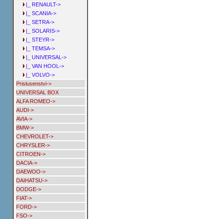
|_ RENAULT->
|_ SCANIA->
|_ SETRA->
|_ SOLARIS->
|_ STEYR->
|_ TEMSA->
|_ UNIVERSAL->
|_ VAN HOOL->
|_ VOLVO->
Prislusenstvi->
UNIVERSAL BOX
ALFA ROMEO->
AUDI->
AVIA->
BMW->
CHEVROLET->
CHRYSLER->
CITROEN->
DACIA->
DAEWOO->
DAIHATSU->
DODGE->
FIAT->
FORD->
FSO->