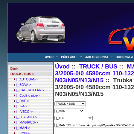
ÚVOD
::
PŘIHLÁSIT
::
JAK OBJEDNAT
::
DOPRAVA A
Úvod
::
TRUCK / BUS
::
M
Ceník
3/2005-0/0 4580ccm 110-13
TRUCK / BUS
->
N03/N05/N13/N15
:: Trubka
|_ AUTOSAN->
|_ BOVA->
3/2005-0/0 4580ccm 110-13
|_ CATERPILLAR->
N03/N05/N13/N15
|_ Cooling pipe->
|_ DAF->
|_ IFA->
|_ IVECO->
|_ LEYLAND->
|_ MAGIRUS->
|_ MAN
->
|_ 290->