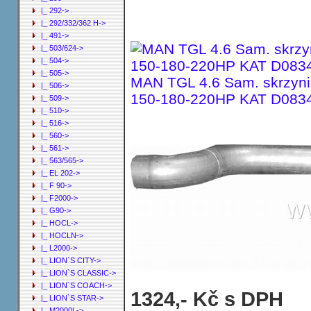
|_ 292->
|_ 292/332/362 H->
|_ 491->
|_ 503/624->
|_ 504->
|_ 505->
MAN TGL 4.6 Sam. skrzyni
|_ 506->
150-180-220HP KAT D0834
|_ 509->
|_ 510->
|_ 516->
|_ 560->
|_ 561->
|_ 563/565->
|_ EL 202->
|_ F 90->
|_ F2000->
|_ G90->
|_ HOCL->
|_ HOCLN->
|_ L2000->
|_ LION`S CITY->
|_ LION`S CLASSIC->
|_ LION`S COACH->
Trubka koncová MAN TGL 4.6 Sam. s
1324,- Kč s DPH
|_ LION`S STAR->
D0834 LFL ; N03/N05/N13/N15
|_ M2000L->