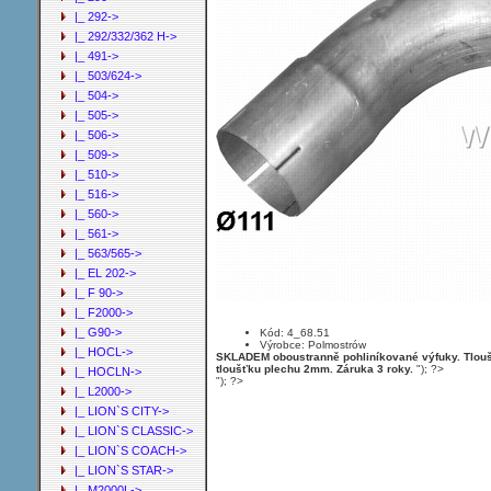
|_ 292->
|_ 292/332/362 H->
|_ 491->
|_ 503/624->
|_ 504->
|_ 505->
|_ 506->
|_ 509->
|_ 510->
|_ 516->
|_ 560->
|_ 561->
|_ 563/565->
|_ EL 202->
|_ F 90->
|_ F2000->
|_ G90->
Kód: 4_68.51
Výrobce: Polmostrów
|_ HOCL->
SKLADEM oboustranně pohliníkované výfuky. Tloušť
tloušťku plechu 2mm. Záruka 3 roky.
"); ?>
|_ HOCLN->
"); ?>
|_ L2000->
|_ LION`S CITY->
|_ LION`S CLASSIC->
|_ LION`S COACH->
|_ LION`S STAR->
|_ M2000L->