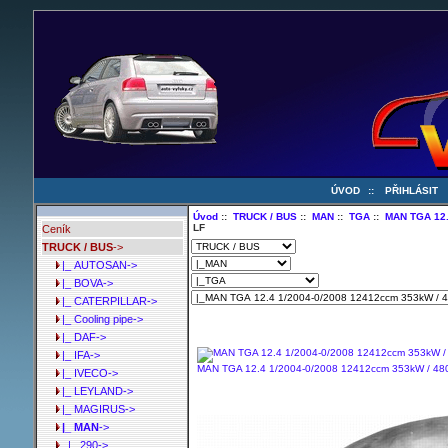
ÚVOD
::
PŘIHLÁSIT
Úvod
::
TRUCK / BUS
::
MAN
::
TGA
::
MAN TGA 12.
LF
Ceník
TRUCK / BUS
->
|_ AUTOSAN->
|_ BOVA->
|_ CATERPILLAR->
|_ Cooling pipe->
|_ DAF->
|_ IFA->
MAN TGA 12.4 1/2004-0/2008 12412ccm 353kW / 4
|_ IVECO->
|_ LEYLAND->
|_ MAGIRUS->
|_ MAN
->
|_ 290->