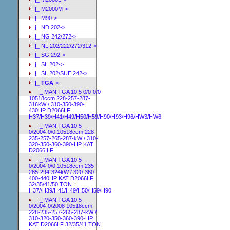
|_ M2000M->
|_ M90->
|_ ND 202->
|_ NG 242/272->
|_ NL 202/222/272/312->
|_ SG 292->
|_ SL 202->
|_ SL 202/SUE 242->
|_ TGA
->
|_ MAN TGA 10.5 0/0-0/0
10518ccm 228-257-287-
316kW / 310-350-390-
430HP D2066LF
H37/H39/H41/H49/H50/H59/H90/H93/H96/HW3/HW6
|_ MAN TGA 10.5
0/2004-0/0 10518ccm 228-
235-257-265-287-kW / 310-
320-350-360-390-HP KAT
D2066 LF
|_ MAN TGA 10.5
0/2004-0/0 10518ccm 235-
265-294-324kW / 320-360-
400-440HP KAT D2066LF
32/35/41/50 TON ;
H37//H39/H41/H49/H50/H59/H90
|_ MAN TGA 10.5
0/2004-0/2008 10518ccm
228-235-257-265-287-kW /
310-320-350-360-390-HP
KAT D2066LF 32/35/41 TON