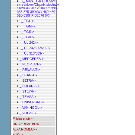
|_ MAN TGA 12.8 Sam.
skrzyniowy/Ciągnik siodłowy
11/2004-0/0 12816ccm 338-
353-375-390kW / 460-480-
510-530HP D2876 8X4
|_ TGL->
|_ TGM->
|_ TGS->
|_ TGX->
|_ ÜL 242->
|_ ÜL 242/272/292->
|_ ÜL 313/353->
|_ MERCEDES->
|_ NEOPLAN->
|_ RENAULT->
|_ SCANIA->
|_ SETRA->
|_ SOLARIS->
|_ STEYR->
|_ TEMSA->
|_ UNIVERSAL->
|_ VAN HOOL->
|_ VOLVO->
Prislusenstvi->
UNIVERSAL BOX
ALFA ROMEO->
AUDI->