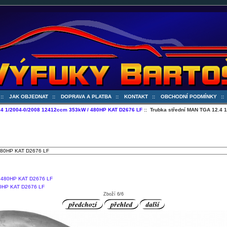
::
JAK OBJEDNAT
::
DOPRAVA A PLATBA
::
KONTAKT
::
OBCHODNÍ PODMÍNKY
:
4 1/2004-0/2008 12412ccm 353kW / 480HP KAT D2676 LF
:: Trubka střední MAN TGA 12.4
80HP KAT D2676 LF
Zboží 6/6