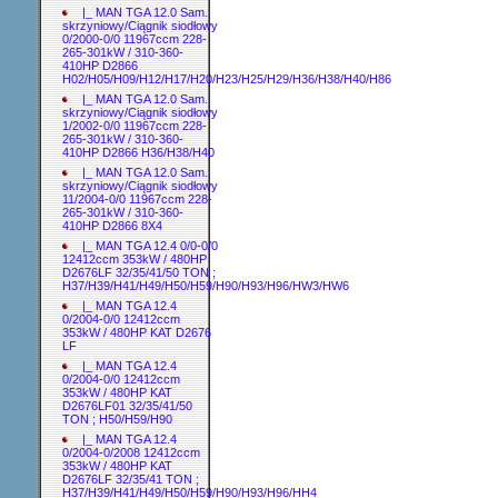
|_ MAN TGA 12.0 Sam.
skrzyniowy/Ciągnik siodłowy
0/2000-0/0 11967ccm 228-
265-301kW / 310-360-
410HP D2866
H02/H05/H09/H12/H17/H20/H23/H25/H29/H36/H38/H40/H86
|_ MAN TGA 12.0 Sam.
skrzyniowy/Ciągnik siodłowy
1/2002-0/0 11967ccm 228-
265-301kW / 310-360-
410HP D2866 H36/H38/H40
|_ MAN TGA 12.0 Sam.
skrzyniowy/Ciągnik siodłowy
11/2004-0/0 11967ccm 228-
265-301kW / 310-360-
410HP D2866 8X4
|_ MAN TGA 12.4 0/0-0/0
12412ccm 353kW / 480HP
D2676LF 32/35/41/50 TON ;
H37/H39/H41/H49/H50/H59/H90/H93/H96/HW3/HW6
|_ MAN TGA 12.4
0/2004-0/0 12412ccm
353kW / 480HP KAT D2676
LF
|_ MAN TGA 12.4
0/2004-0/0 12412ccm
353kW / 480HP KAT
D2676LF01 32/35/41/50
TON ; H50/H59/H90
|_ MAN TGA 12.4
0/2004-0/2008 12412ccm
353kW / 480HP KAT
D2676LF 32/35/41 TON ;
H37/H39/H41/H49/H50/H59/H90/H93/H96/HH4