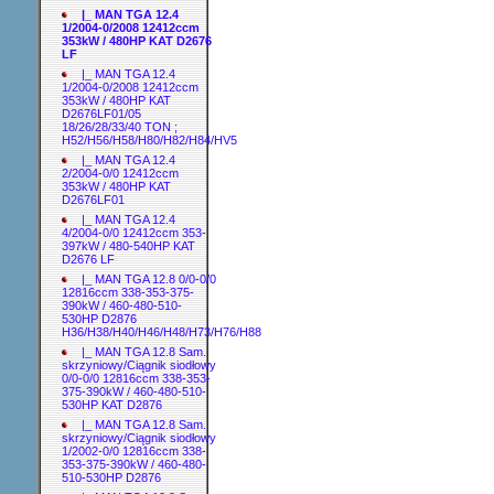
|_ MAN TGA 12.4
1/2004-0/2008 12412ccm
353kW / 480HP KAT D2676
LF
|_ MAN TGA 12.4
1/2004-0/2008 12412ccm
353kW / 480HP KAT
D2676LF01/05
18/26/28/33/40 TON ;
H52/H56/H58/H80/H82/H84/HV5
|_ MAN TGA 12.4
2/2004-0/0 12412ccm
353kW / 480HP KAT
D2676LF01
|_ MAN TGA 12.4
4/2004-0/0 12412ccm 353-
397kW / 480-540HP KAT
D2676 LF
|_ MAN TGA 12.8 0/0-0/0
12816ccm 338-353-375-
390kW / 460-480-510-
530HP D2876
H36/H38/H40/H46/H48/H73/H76/H88
|_ MAN TGA 12.8 Sam.
skrzyniowy/Ciągnik siodłowy
0/0-0/0 12816ccm 338-353-
375-390kW / 460-480-510-
530HP KAT D2876
|_ MAN TGA 12.8 Sam.
skrzyniowy/Ciągnik siodłowy
1/2002-0/0 12816ccm 338-
353-375-390kW / 460-480-
510-530HP D2876