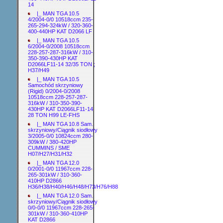
14
|_ MAN TGA 10.5
4/2004-0/0 10518ccm 235-
265-294-324kW / 320-360-
400-440HP KAT D2066 LF
|_ MAN TGA 10.5
6/2004-0/2008 10518ccm
228-257-287-316kW / 310-
350-390-430HP KAT
D2066LF11-14 32/35 TON ;
H37/H49
|_ MAN TGA 10.5
Samochód skrzyniowy
(Rigid) 0/2004-0/2008
10518ccm 228-257-287-
316kW / 310-350-390-
430HP KAT D2066LF11-14
28 TON H99 LE-FHS
|_ MAN TGA 10.8 Sam.
skrzyniowy/Ciągnik siodłowy
3/2005-0/0 10824ccm 280-
309kW / 380-420HP
CUMMINS / SME
H07/H27/H31/H32
|_ MAN TGA 12.0
0/2001-0/0 11967ccm 228-
265-301kW / 310-360-
410HP D2866
H36/H38/H40/H46/H48/H73/H76/H88
|_ MAN TGA 12.0 Sam.
skrzyniowy/Ciągnik siodłowy
0/0-0/0 11967ccm 228-265-
301kW / 310-360-410HP
KAT D2866