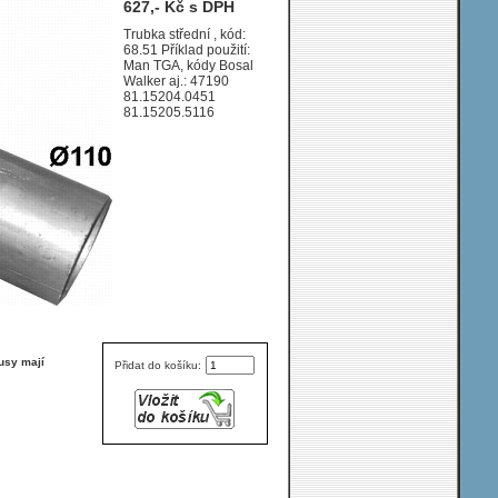
627,- Kč s DPH
0/2008 12412ccm
353kW / 480HP KAT
Trubka střední , kód:
68.51 Příklad použití:
D2676 LF
Man TGA, kódy Bosal
Walker aj.: 47190
81.15204.0451
81.15205.5116
usy mají
Přidat do košíku: