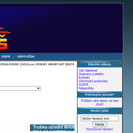
:
GDPR
::
NÁPOVĚDA
 1/2004-0/2008 12412ccm 353kW / 480HP KAT D2676
Důležité odkazy
Jak objednat
Doprava a platba
Kontakt
Obchodní podmínky
GDPR
Nápověda
Potřebujete poradit?
Pošlete nám dotaz na toto
zboží
Hledat výfuk
Trubka střední MAN
Rozšířené hledání
TGA 12.4 1/2004-