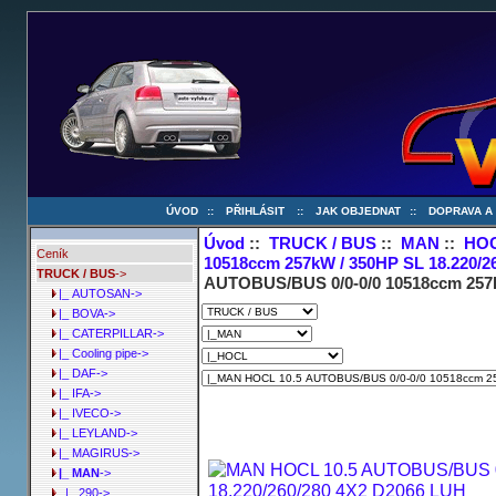
ÚVOD
::
PŘIHLÁSIT
::
JAK OBJEDNAT
::
DOPRAVA A
Úvod
::
TRUCK / BUS
::
MAN
::
HO
Ceník
10518ccm 257kW / 350HP SL 18.220/2
TRUCK / BUS
->
AUTOBUS/BUS 0/0-0/0 10518ccm 257k
|_ AUTOSAN->
|_ BOVA->
|_ CATERPILLAR->
|_ Cooling pipe->
|_ DAF->
|_ IFA->
|_ IVECO->
|_ LEYLAND->
|_ MAGIRUS->
|_ MAN
->
|_ 290->