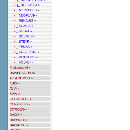
|_ ÜL 313/353->
|_ MERCEDES->
|_ NEOPLAN->
|_ RENAULT->
|_ SCANIA->
|_ SETRA->
|_ SOLARIS->
|_ STEYR->
|_ TEMSA->
|_ UNIVERSAL->
|_ VAN HOOL->
|_ VOLVO->
Prislusenstvi->
UNIVERSAL BOX
ALFA ROMEO->
AUDI->
AVIA->
BMW->
CHEVROLET->
CHRYSLER->
CITROEN->
DACIA->
DAEWOO->
DAIHATSU->