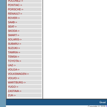
POLONEZ->
PONTIAC->
PORSCHE->
RENAULT->
ROVER->
SAAB->
SEAT->
SKODA->
SMART->
SOLARIS->
SUBARU->
SUZUKI->
TAWRIA->
TEMSA->
TOYOTA->
UAZ->
VOLGA->
VOLKSWAGEN->
VOLVO->
WARTBURG->
YUGO->
ZASTAVA->
ZUK->
Úvod
Copyright © 2026