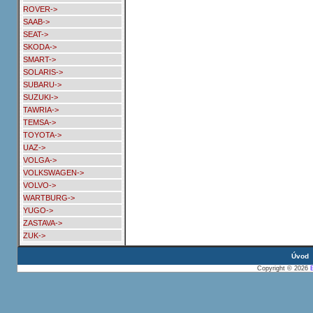
ROVER->
SAAB->
SEAT->
SKODA->
SMART->
SOLARIS->
SUBARU->
SUZUKI->
TAWRIA->
TEMSA->
TOYOTA->
UAZ->
VOLGA->
VOLKSWAGEN->
VOLVO->
WARTBURG->
YUGO->
ZASTAVA->
ZUK->
Úvod
Copyright © 2026