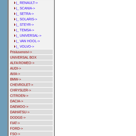
|_ RENAULT->
|_ SCANIA->
|_ SETRA->
|_ SOLARIS->
|_ STEYR->
|_ TEMSA->
|_ UNIVERSAL->
|_ VAN HOOL->
|_ VOLVO->
Prislusenstvi->
UNIVERSAL BOX
ALFA ROMEO->
AUDI->
AVIA->
BMW->
CHEVROLET->
CHRYSLER->
CITROEN->
DACIA->
DAEWOO->
DAIHATSU->
DODGE->
FIAT->
FORD->
FSO->