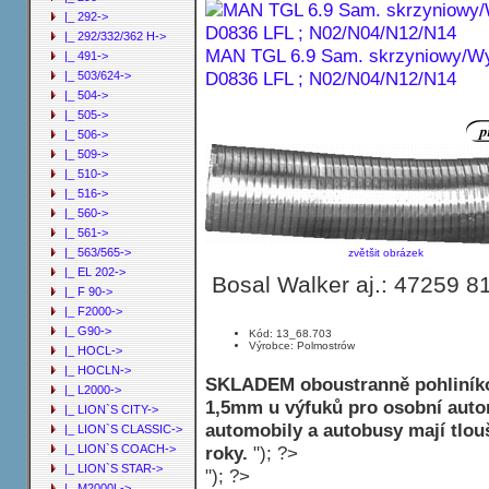
|_ 292->
|_ 292/332/362 H->
MAN TGL 6.9 Sam. skrzyniowy/Wy
|_ 491->
D0836 LFL ; N02/N04/N12/N14
|_ 503/624->
|_ 504->
|_ 505->
|_ 506->
|_ 509->
|_ 510->
|_ 516->
|_ 560->
|_ 561->
|_ 563/565->
zvětšit obrázek
|_ EL 202->
Bosal Walker aj.: 47259 
|_ F 90->
|_ F2000->
|_ G90->
Kód: 13_68.703
Výrobce: Polmostrów
|_ HOCL->
|_ HOCLN->
SKLADEM oboustranně pohliníko
|_ L2000->
1,5mm u výfuků pro osobní autom
|_ LION`S CITY->
automobily a autobusy mají tlo
|_ LION`S CLASSIC->
roky.
"); ?>
|_ LION`S COACH->
|_ LION`S STAR->
"); ?>
|_ M2000L->