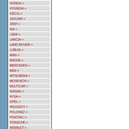
HONDA->
HYUNDAI->
IVECO->
JAGUAR->
JEEP->
KIA->
LADA->
LANCIA->
LAND ROVER->
LUBLIN->
MAN->
MAZDA->
MERCEDES->
MINI->
MITSUBISHI->
MOSKVICH->
MULTICAR->
NISSAN->
NYSA->
OPEL->
PEUGEOT->
POLONEZ->
PONTIAC->
PORSCHE->
RENAULT->