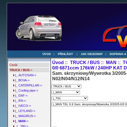
ÚVOD
::
PŘIHLÁSIT
::
JAK OBJEDNAT
::
DOPRAVA A
Úvod
::
TRUCK / BUS
::
MAN
::
T
Ceník
0/0 6871ccm 176kW / 240HP KAT D
TRUCK / BUS
->
Sam. skrzyniowy/Wywrotka 3/2005
|_ AUTOSAN->
N02/N04/N12/N14
|_ BOVA->
|_ CATERPILLAR->
|_ Cooling pipe->
|_ DAF->
|_ IFA->
|_ IVECO->
|_ LEYLAND->
|_ MAGIRUS->
|_ MAN
->
|_ 290->