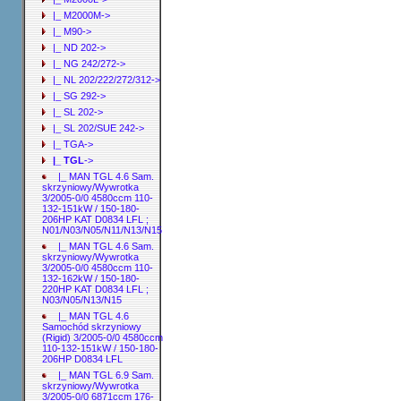
|_ M2000M->
|_ M90->
|_ ND 202->
|_ NG 242/272->
|_ NL 202/222/272/312->
|_ SG 292->
|_ SL 202->
|_ SL 202/SUE 242->
|_ TGA->
|_ TGL
->
|_ MAN TGL 4.6 Sam.
skrzyniowy/Wywrotka
3/2005-0/0 4580ccm 110-
132-151kW / 150-180-
206HP KAT D0834 LFL ;
N01/N03/N05/N11/N13/N15
|_ MAN TGL 4.6 Sam.
skrzyniowy/Wywrotka
3/2005-0/0 4580ccm 110-
132-162kW / 150-180-
220HP KAT D0834 LFL ;
N03/N05/N13/N15
|_ MAN TGL 4.6
Samochód skrzyniowy
(Rigid) 3/2005-0/0 4580ccm
110-132-151kW / 150-180-
206HP D0834 LFL
|_ MAN TGL 6.9 Sam.
skrzyniowy/Wywrotka
3/2005-0/0 6871ccm 176-