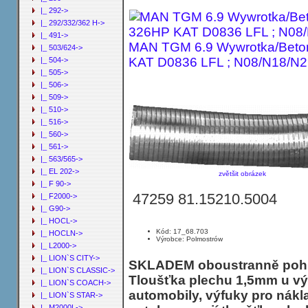
|_ 292->
|_ 292/332/362 H->
|_ 491->
MAN TGM 6.9 Wywrotka/Beton
|_ 503/624->
KAT D0836 LFL ; N08/N18/N
|_ 504->
|_ 505->
|_ 506->
|_ 509->
|_ 510->
|_ 516->
|_ 560->
|_ 561->
|_ 563/565->
|_ EL 202->
zvětšit obrázek
|_ F 90->
47259 81.15210.5004
|_ F2000->
|_ G90->
|_ HOCL->
Kód: 17_68.703
|_ HOCLN->
Výrobce: Polmostrów
|_ L2000->
|_ LION`S CITY->
SKLADEM oboustranně pohli
|_ LION`S CLASSIC->
Tloušťka plechu 1,5mm u vý
|_ LION`S COACH->
automobily, výfuky pro nákl
|_ LION`S STAR->
|_ M2000L->