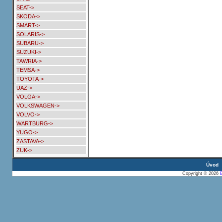
SEAT->
SKODA->
SMART->
SOLARIS->
SUBARU->
SUZUKI->
TAWRIA->
TEMSA->
TOYOTA->
UAZ->
VOLGA->
VOLKSWAGEN->
VOLVO->
WARTBURG->
YUGO->
ZASTAVA->
ZUK->
Úvod
Copyright © 2026