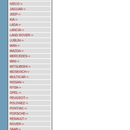
IVECO->
JAGUAR->
JEEP->
KIA->
LADA->
LANCIA->
LAND ROVER->
LUBLIN->
MAN->
MAZDA->
MERCEDES->
MINI->
MITSUBISHI->
MOSKVICH->
MULTICAR->
NISSAN->
NYSA->
OPEL->
PEUGEOT->
POLONEZ->
PONTIAC->
PORSCHE->
RENAULT->
ROVER->
SAAB->