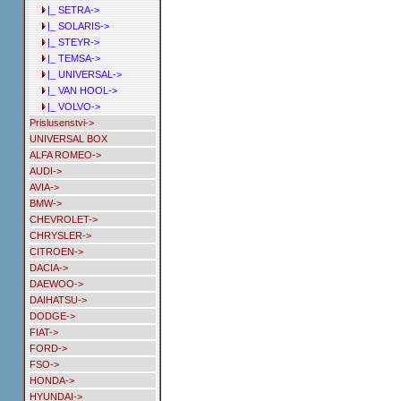
|_ SETRA->
|_ SOLARIS->
|_ STEYR->
|_ TEMSA->
|_ UNIVERSAL->
|_ VAN HOOL->
|_ VOLVO->
Prislusenstvi->
UNIVERSAL BOX
ALFA ROMEO->
AUDI->
AVIA->
BMW->
CHEVROLET->
CHRYSLER->
CITROEN->
DACIA->
DAEWOO->
DAIHATSU->
DODGE->
FIAT->
FORD->
FSO->
HONDA->
HYUNDAI->