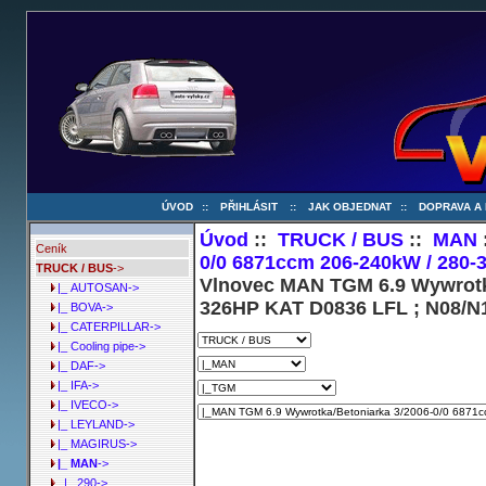
ÚVOD
::
PŘIHLÁSIT
::
JAK OBJEDNAT
::
DOPRAVA A
Úvod
::
TRUCK / BUS
::
MAN
Ceník
0/0 6871ccm 206-240kW / 280-
TRUCK / BUS
->
Vlnovec MAN TGM 6.9 Wywrotka
|_ AUTOSAN->
326HP KAT D0836 LFL ; N08/N
|_ BOVA->
|_ CATERPILLAR->
|_ Cooling pipe->
|_ DAF->
|_ IFA->
|_ IVECO->
|_ LEYLAND->
|_ MAGIRUS->
|_ MAN
->
|_ 290->