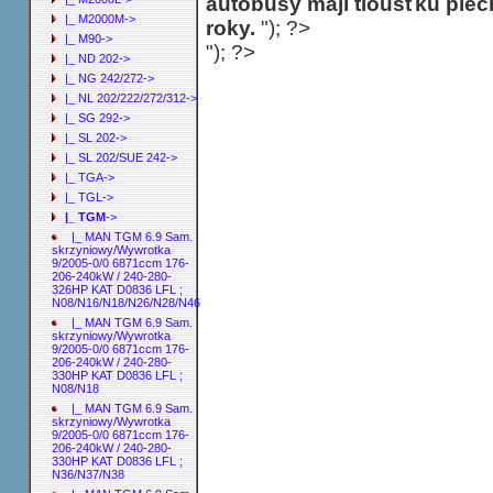
autobusy mají tloušťku ple
|_ M2000M->
roky.
"); ?>
|_ M90->
"); ?>
|_ ND 202->
|_ NG 242/272->
|_ NL 202/222/272/312->
|_ SG 292->
|_ SL 202->
|_ SL 202/SUE 242->
|_ TGA->
|_ TGL->
|_ TGM
->
|_ MAN TGM 6.9 Sam.
skrzyniowy/Wywrotka
9/2005-0/0 6871ccm 176-
206-240kW / 240-280-
326HP KAT D0836 LFL ;
N08/N16/N18/N26/N28/N46
|_ MAN TGM 6.9 Sam.
skrzyniowy/Wywrotka
9/2005-0/0 6871ccm 176-
206-240kW / 240-280-
330HP KAT D0836 LFL ;
N08/N18
|_ MAN TGM 6.9 Sam.
skrzyniowy/Wywrotka
9/2005-0/0 6871ccm 176-
206-240kW / 240-280-
330HP KAT D0836 LFL ;
N36/N37/N38