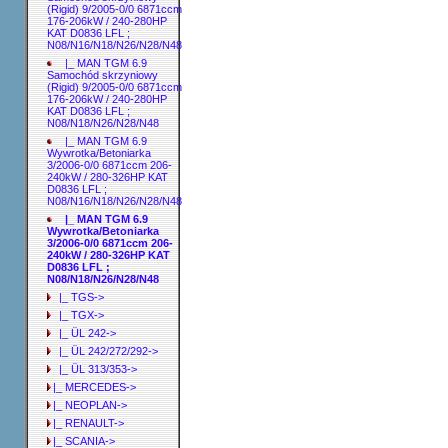
(Rigid) 9/2005-0/0 6871ccm
176-206kW / 240-280HP
KAT D0836 LFL ;
N08/N16/N18/N26/N28/N48
|_ MAN TGM 6.9
Samochód skrzyniowy
(Rigid) 9/2005-0/0 6871ccm
176-206kW / 240-280HP
KAT D0836 LFL ;
N08/N18/N26/N28/N48
|_ MAN TGM 6.9
Wywrotka/Betoniarka
3/2006-0/0 6871ccm 206-
240kW / 280-326HP KAT
D0836 LFL ;
N08/N16/N18/N26/N28/N48
|_ MAN TGM 6.9
Wywrotka/Betoniarka
3/2006-0/0 6871ccm 206-
240kW / 280-326HP KAT
D0836 LFL ;
N08/N18/N26/N28/N48
|_ TGS->
|_ TGX->
|_ ÜL 242->
|_ ÜL 242/272/292->
|_ ÜL 313/353->
|_ MERCEDES->
|_ NEOPLAN->
|_ RENAULT->
|_ SCANIA->