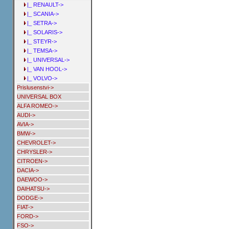
|_ RENAULT->
|_ SCANIA->
|_ SETRA->
|_ SOLARIS->
|_ STEYR->
|_ TEMSA->
|_ UNIVERSAL->
|_ VAN HOOL->
|_ VOLVO->
Prislusenstvi->
UNIVERSAL BOX
ALFA ROMEO->
AUDI->
AVIA->
BMW->
CHEVROLET->
CHRYSLER->
CITROEN->
DACIA->
DAEWOO->
DAIHATSU->
DODGE->
FIAT->
FORD->
FSO->