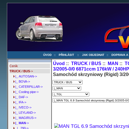
ÚVOD
::
PŘIHLÁSIT
::
JAK OBJEDNAT
::
DOPRAVA A
Úvod
::
TRUCK / BUS
::
MAN
::
T
Ceník
3/2005-0/0 6871ccm 176kW / 240H
TRUCK / BUS
->
Samochód skrzyniowy (Rigid) 3/2
|_ AUTOSAN->
|_ BOVA->
|_ CATERPILLAR->
|_ Cooling pipe->
|_ DAF->
|_ IFA->
|_ IVECO->
|_ LEYLAND->
|_ MAGIRUS->
|_ MAN
->
|_ 290->