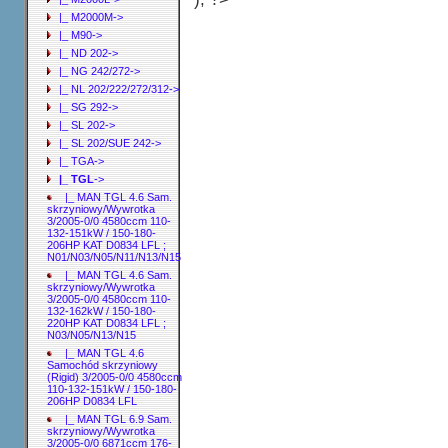
|_ M2000M->
|_ M90->
|_ ND 202->
|_ NG 242/272->
|_ NL 202/222/272/312->
|_ SG 292->
|_ SL 202->
|_ SL 202/SUE 242->
|_ TGA->
|_ TGL
->
|_ MAN TGL 4.6 Sam.
skrzyniowy/Wywrotka
3/2005-0/0 4580ccm 110-
132-151kW / 150-180-
206HP KAT D0834 LFL ;
N01/N03/N05/N11/N13/N15
|_ MAN TGL 4.6 Sam.
skrzyniowy/Wywrotka
3/2005-0/0 4580ccm 110-
132-162kW / 150-180-
220HP KAT D0834 LFL ;
N03/N05/N13/N15
|_ MAN TGL 4.6
Samochód skrzyniowy
(Rigid) 3/2005-0/0 4580ccm
110-132-151kW / 150-180-
206HP D0834 LFL
|_ MAN TGL 6.9 Sam.
skrzyniowy/Wywrotka
3/2005-0/0 6871ccm 176-