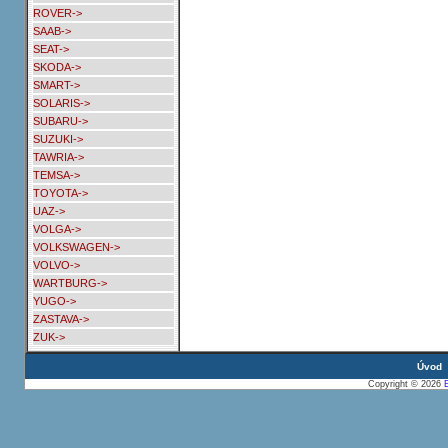
ROVER->
SAAB->
SEAT->
SKODA->
SMART->
SOLARIS->
SUBARU->
SUZUKI->
TAWRIA->
TEMSA->
TOYOTA->
UAZ->
VOLGA->
VOLKSWAGEN->
VOLVO->
WARTBURG->
YUGO->
ZASTAVA->
ZUK->
Úvod
Copyright © 2026