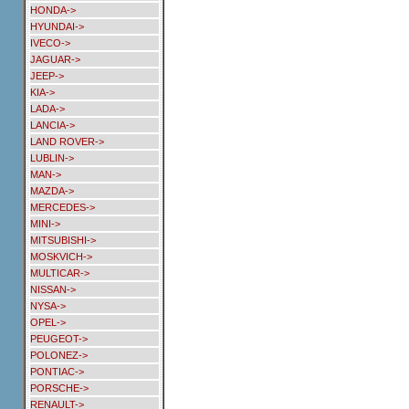
HONDA->
HYUNDAI->
IVECO->
JAGUAR->
JEEP->
KIA->
LADA->
LANCIA->
LAND ROVER->
LUBLIN->
MAN->
MAZDA->
MERCEDES->
MINI->
MITSUBISHI->
MOSKVICH->
MULTICAR->
NISSAN->
NYSA->
OPEL->
PEUGEOT->
POLONEZ->
PONTIAC->
PORSCHE->
RENAULT->