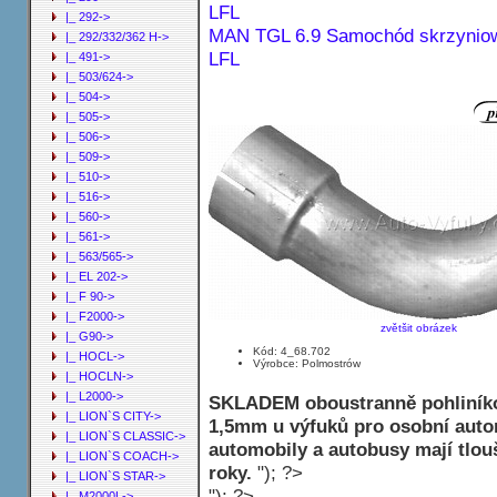
|_ 292->
MAN TGL 6.9 Samochód skrzyniow
|_ 292/332/362 H->
LFL
|_ 491->
|_ 503/624->
|_ 504->
|_ 505->
|_ 506->
|_ 509->
|_ 510->
|_ 516->
|_ 560->
|_ 561->
|_ 563/565->
|_ EL 202->
|_ F 90->
|_ F2000->
zvětšit obrázek
|_ G90->
Kód: 4_68.702
|_ HOCL->
Výrobce: Polmostrów
|_ HOCLN->
|_ L2000->
SKLADEM oboustranně pohliníko
|_ LION`S CITY->
1,5mm u výfuků pro osobní autom
|_ LION`S CLASSIC->
automobily a autobusy mají tlo
|_ LION`S COACH->
roky.
"); ?>
|_ LION`S STAR->
"); ?>
|_ M2000L->