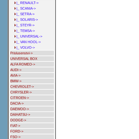
|_ RENAULT->
|_ SCANIA->
|_ SETRA->
|_ SOLARIS->
|_ STEYR->
|_ TEMSA->
|_ UNIVERSAL->
|_ VAN HOOL->
|_ VOLVO->
Prislusenstvi->
UNIVERSAL BOX
ALFA ROMEO->
AUDI->
AVIA->
BMW->
CHEVROLET->
CHRYSLER->
CITROEN->
DACIA->
DAEWOO->
DAIHATSU->
DODGE->
FIAT->
FORD->
FSO->