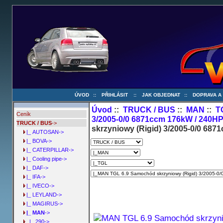
ÚVOD
::
PŘIHLÁSIT
::
JAK OBJEDNAT
::
DOPRAVA A
Úvod
::
TRUCK / BUS
::
MAN
::
T
Ceník
3/2005-0/0 6871ccm 176kW / 240H
TRUCK / BUS
->
skrzyniowy (Rigid) 3/2005-0/0 68
|_ AUTOSAN->
|_ BOVA->
|_ CATERPILLAR->
|_ Cooling pipe->
|_ DAF->
|_ IFA->
|_ IVECO->
|_ LEYLAND->
|_ MAGIRUS->
|_ MAN
->
|_ 290->