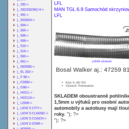
|_ 292->
MAN TGL 6.9 Samochód skrzyniow
|_ 292/332/362 H->
LFL
|_ 491->
|_ 503/624->
|_ 504->
|_ 505->
|_ 506->
|_ 509->
|_ 510->
|_ 516->
|_ 560->
zvětšit obrázek
|_ 561->
|_ 563/565->
Bosal Walker aj.: 47259 
|_ EL 202->
|_ F 90->
|_ F2000->
Kód: 6_68.703
Výrobce: Polmostrów
|_ G90->
|_ HOCL->
SKLADEM oboustranně pohliníko
|_ HOCLN->
1,5mm u výfuků pro osobní autom
|_ L2000->
automobily a autobusy mají tlo
|_ LION`S CITY->
roky.
"); ?>
|_ LION`S CLASSIC->
|_ LION`S COACH->
"); ?>
|_ LION`S STAR->
|_ M2000L->