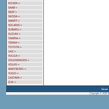
ROVER->
SAAB->
SEAT->
SKODA->
SMART->
SOLARIS->
SUBARU->
SUZUKI->
TAWRIA->
TEMSA->
TOYOTA->
UAZ->
VOLGA->
VOLKSWAGEN->
VOLVO->
WARTBURG->
YUGO->
ZASTAVA->
ZUK->
Úvod
Copyright © 2026