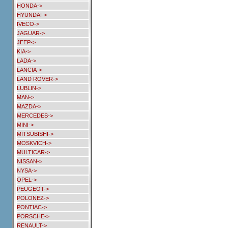
HONDA->
HYUNDAI->
IVECO->
JAGUAR->
JEEP->
KIA->
LADA->
LANCIA->
LAND ROVER->
LUBLIN->
MAN->
MAZDA->
MERCEDES->
MINI->
MITSUBISHI->
MOSKVICH->
MULTICAR->
NISSAN->
NYSA->
OPEL->
PEUGEOT->
POLONEZ->
PONTIAC->
PORSCHE->
RENAULT->