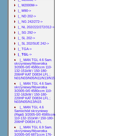
|_ M2000M->
|_ M90->
|_ ND 202->
|_ NG 242/272->
|_ NL 202/222/272/312->
|_ SG 292->
|_ SL 202->
|_ SL 202/SUE 242->
|_ TGA->
|_ TGL
->
|_ MAN TGL 4.6 Sam.
skrzyniowy/Wywrotka
3/2005-0/0 4580ccm 110-
132-151kW / 150-180-
206HP KAT D0834 LFL ;
N01/N03/N05/N11/N13/N15
|_ MAN TGL 4.6 Sam.
skrzyniowy/Wywrotka
3/2005-0/0 4580ccm 110-
132-162kW / 150-180-
220HP KAT D0834 LFL ;
N03/N05/N13/N15
|_ MAN TGL 4.6
Samochód skrzyniowy
(Rigid) 3/2005-0/0 4580ccm
110-132-151kW / 150-180-
206HP D0834 LFL
|_ MAN TGL 6.9 Sam.
skrzyniowy/Wywrotka
3/2005-0/0 6871ccm 176-